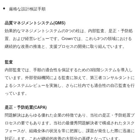
言語/地域
厳格な設計検証手順
品質マネジメントシステム(QMS)
効果的なマネジメントシステムの3つの柱は、内部監査、是正・予防処
置、および経営レビューです。Crownでは、これら3つの領域における
継続的な改善の推進と、支援プロセスの開発に取り組んでいます。
監査
内部監査では、手順の適合性を保証するための3段階システムを導入し
ています。外部登録機関による監査に加えて、第三者コンサルタントに
よるシステムレビューを実施し、さらに社内でも適合性の自己監査を行
っています。
是正・予防処置(CAPA)
問題解決はあらゆる優れた企業の特徴であり、当社の是正・予防処置プ
ロセスの要でもあります。当社の最優秀問題解決者で構成されたタスク
フォースが、組織全体の状況を常に把握し、課題が発生した際に迅速に
対応します。これが継続的改善の大部分の基礎となっています。