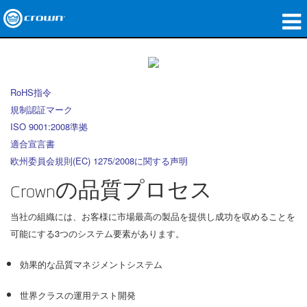
製品
アプリケーション
RoHS指令
規制認証マーク
ネットワークオーディオ
ISO 9001:2008準拠
購入先
適合宣言書
欧州委員会規則(EC) 1275/2008に関する声明
導入事例
Crownの品質プロセス
私たちのストーリー
当社の組織には、お客様に市場最高の製品を提供し成功を収めることを
トレーニング
可能にする3つのシステム要素があります。
サポート
効果的な品質マネジメントシステム
世界クラスの運用テスト開発