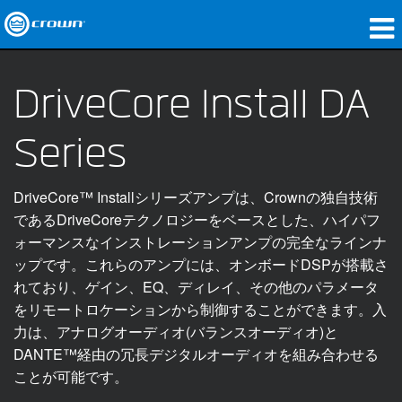
製品
DriveCore Install DA
アプリケーション
Series
ネットワークオーディオ
購入先
DriveCore™ Installシリーズアンプは、Crownの独自技術
であるDriveCoreテクノロジーをベースとした、ハイパフ
導入事例
ォーマンスなインストレーションアンプの完全なラインナ
ップです。これらのアンプには、オンボードDSPが搭載さ
私たちのストーリー
れており、ゲイン、EQ、ディレイ、その他のパラメータ
トレーニング
をリモートロケーションから制御することができます。入
力は、アナログオーディオ(バランスオーディオ)と
サポート
DANTE™経由の冗長デジタルオーディオを組み合わせる
ことが可能です。