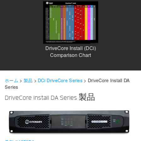
言語/地域
DriveCore Install (DCi)
Comparison Chart
ホーム
>
製品
>
DCi DriveCore Series
>
DriveCore Install DA
Series
DriveCore Install DA Series 製品