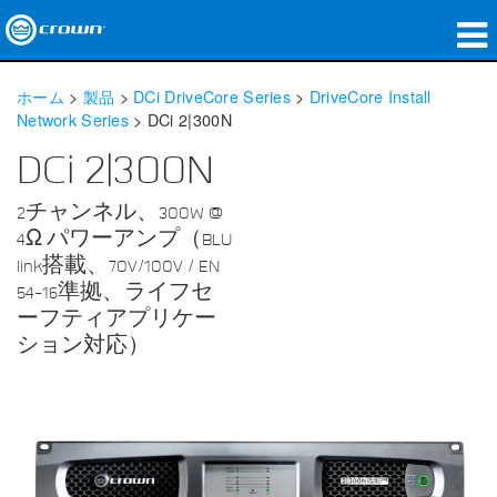
製品
ホーム
>
製品
>
DCi DriveCore Series
>
DriveCore Install
Network Series
>
DCi 2|300N
アプリケーション
DCi 2|300N
ネットワークオーディオ
2チャンネル、300W @
購入先
4Ω パワーアンプ（BLU
link搭載、70V/100V / EN
導入事例
54-16準拠、ライフセ
ーフティアプリケー
私たちのストーリー
ション対応）
トレーニング
サポート