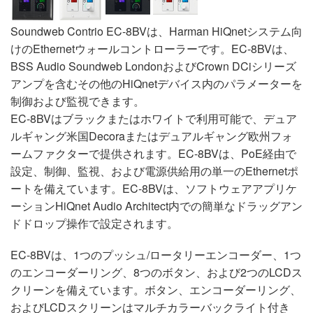
Soundweb Contrio EC-8BVは、Harman HiQnetシステム向
けのEthernetウォールコントローラーです。EC-8BVは、
BSS Audio Soundweb LondonおよびCrown DCiシリーズ
アンプを含むその他のHiQnetデバイス内のパラメーターを
制御および監視できます。
EC-8BVはブラックまたはホワイトで利用可能で、デュア
ルギャング米国Decoraまたはデュアルギャング欧州フォ
ームファクターで提供されます。EC-8BVは、PoE経由で
設定、制御、監視、および電源供給用の単一のEthernetポ
ートを備えています。EC-8BVは、ソフトウェアアプリケ
ーションHiQnet Audio Architect内での簡単なドラッグアン
ドドロップ操作で設定されます。
EC-8BVは、1つのプッシュ/ロータリーエンコーダー、1つ
のエンコーダーリング、8つのボタン、および2つのLCDス
クリーンを備えています。ボタン、エンコーダーリング、
およびLCDスクリーンはマルチカラーバックライト付き