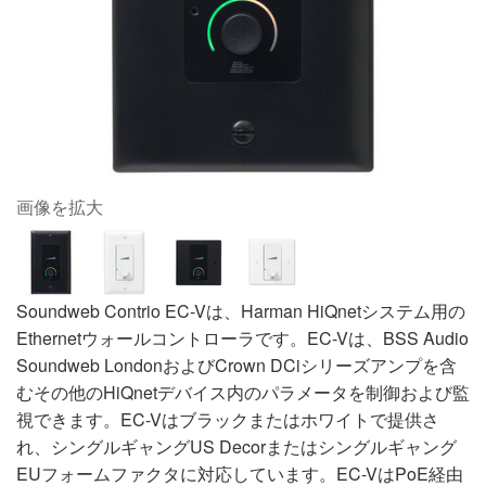
画像を拡大
Soundweb Contrio EC-Vは、Harman HiQnetシステム用の
Ethernetウォールコントローラです。EC-Vは、BSS Audio
Soundweb LondonおよびCrown DCiシリーズアンプを含
むその他のHiQnetデバイス内のパラメータを制御および監
視できます。EC-Vはブラックまたはホワイトで提供さ
れ、シングルギャングUS Decorまたはシングルギャング
EUフォームファクタに対応しています。EC-VはPoE経由