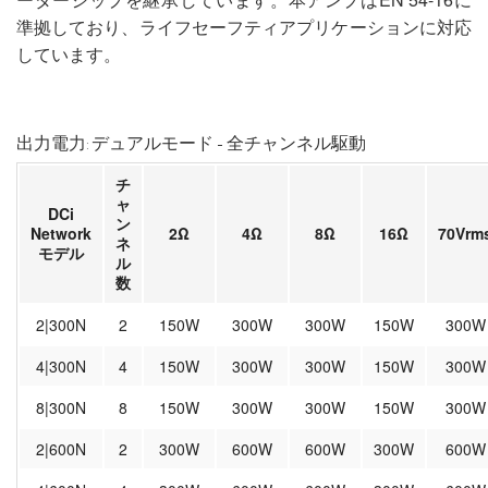
準拠しており、ライフセーフティアプリケーションに対応
しています。
出力電力: デュアルモード - 全チャンネル駆動
チ
ャ
DCi
ン
Network
2Ω
4Ω
8Ω
16Ω
70Vrm
ネ
モデル
ル
数
2|300N
2
150W
300W
300W
150W
300W
4|300N
4
150W
300W
300W
150W
300W
8|300N
8
150W
300W
300W
150W
300W
2|600N
2
300W
600W
600W
300W
600W