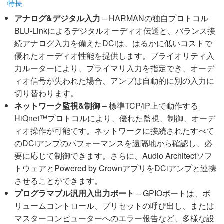
特長
アナログ&デジタル入力
– HARMANの独自プロトコル
BLU-Linkによるデジタルオーディオ伝送と、バランス接
続アナログ入力を備えたDCiは、はるかに低いコストで
優れたオーディオ性能を提供します。プライオリティ入
力ルーターにより、プライマリ入力を指定でき、オーデ
ィオ信号が失われた場合、アンプは自動的に別の入力に
切り替わります。
ネットワーク監視&制御
– 標準TCP/IP上で動作する
HiQnet™プロトコルにより、優れた監視、制御、オーデ
ィオ操作が可能です。ネットワークに接続されたすべて
のDCiアンプのパフォーマンスを遠隔地から確認し、必
要に応じて制御できます。さらに、Audio Architectソフ
トウェアとPowered by CrownアプリをDCiアンプと連携
させることができます。
プログラマブル汎用入出力ポート
– GPIOポートは、ボ
リュームコントロール、プリセットの呼び出し、または
マスターコンピューターへのエラー報告など、多様な設