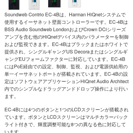
Soundweb Contrio EC-4Bは、Harman HiQnetシステムで
使用するイーサネット壁面コントローラーです。EC-4Bは
BSS Audio Soundweb LondonおよびCrown DCiシリーズ
アンプを含む他のHiQnetデバイス内のパラメーターを制御
および監視できます。EC-4Bはブラックまたはホワイトで
提供され、シングルギャングUS Decoraまたはシングルギ
ャングEUフォームファクターに対応しています。EC-4B
にはPoE経由での設定、制御、監視、および電源供給用の
単一イーサネットポートが搭載されています。EC-4Bの設
定はソフトウェアアプリケーションHiQnet Audio Architect
内でのシンプルなドラッグアンドドロップ操作により行い
ます。
EC-4Bには4つのボタンと1つのLCDスクリーンが搭載され
ています。ボタンとLCDスクリーンはマルチカラーバック
ライト付きで、輝度調整可能な8つの異なる色に対応して
います。