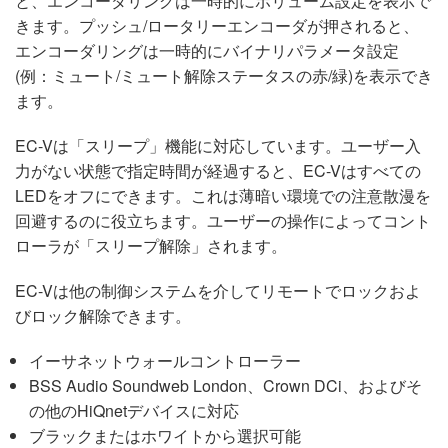
と、エンコーダリングは一時的にボリューム設定を表示で
きます。プッシュ/ロータリーエンコーダが押されると、
エンコーダリングは一時的にバイナリパラメータ設定
(例：ミュート/ミュート解除ステータスの赤/緑)を表示でき
ます。
EC-Vは「スリープ」機能に対応しています。ユーザー入
力がない状態で指定時間が経過すると、EC-Vはすべての
LEDをオフにできます。これは薄暗い環境での注意散漫を
回避するのに役立ちます。ユーザーの操作によってコント
ローラが「スリープ解除」されます。
EC-Vは他の制御システムを介してリモートでロックおよ
びロック解除できます。
イーサネットウォールコントローラー
BSS Audio Soundweb London、Crown DCi、およびそ
の他のHiQnetデバイスに対応
ブラックまたはホワイトから選択可能