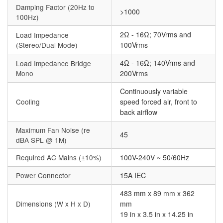
Damping Factor (20Hz to
>1000
100Hz)
2Ω - 16Ω; 70Vrms and
Load Impedance
(Stereo/Dual Mode)
100Vrms
4Ω - 16Ω; 140Vrms and
Load Impedance Bridge
Mono
200Vrms
Continuously variable
Cooling
speed forced air, front to
back airflow
Maximum Fan Noise (re
45
dBA SPL @ 1M)
Required AC Mains (±10%)
100V-240V ~ 50/60Hz
Power Connector
15A IEC
483 mm x 89 mm x 362
Dimensions (W x H x D)
mm
19 in x 3.5 in x 14.25 in