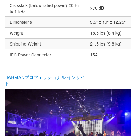
Crosstalk (below rated power) 20 Hz
>70 dB
to 1 kHz
Dimensions
3.5" x 19" x 12.25"
Weight
18.5 lbs (8.4 kg)
Shipping Weight
21.5 lbs (9.8 kg)
IEC Power Connector
15A
HARMANプロフェッショナル インサイ
ト