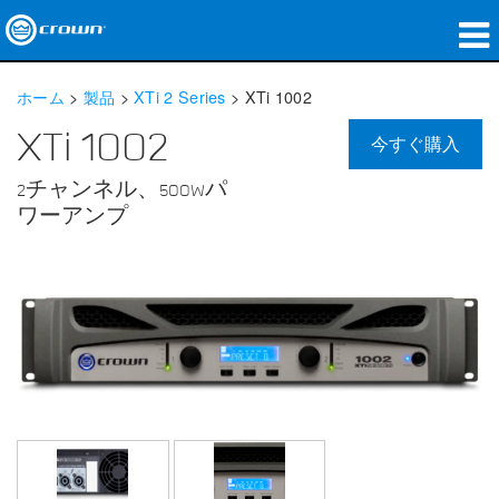
製品
ホーム
>
製品
>
XTi 2 Series
>
XTi 1002
アプリケーション
XTi 1002
今すぐ購入
ネットワークオーディオ
2チャンネル、500Wパ
ワーアンプ
購入先
導入事例
私たちのストーリー
トレーニング
サポート