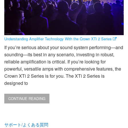
Understanding Amplifier Technology With the Crown XTi 2 Series
If you’re serious about your sound system performing—and
sounding—its best in any scenario, investing in robust,
reliable amplification is critical. If you’re looking for
powerful, versatile amps with comprehensive features, the
Crown XTi 2 Series is for you. The XTi 2 Series is
designed to
CONTINUE READING
サポート/よくある質問