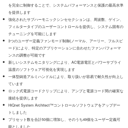
を完全に制御することで、システムパフォーマンスと保護の最高水準
を提供します
強化されたサブハーモニックシンセセクションは、周波数、ゲイン、
フィルタータイプのユーザーコントロールを提供し、システム固有の
チューニングを可能にします
3つのユーザー定義ファンモード制御(ノーマル、アーリー、フルスピ
ード)により、特定のアプリケーションに合わせたファンパフォーマ
ンスの調整が可能です
新しいシステムモニタリングにより、AC電源電圧とパワーサプライ
温度のソフトウェア可視化を実現します
一体型鋳造アルミハンドルにより、取り扱いが容易で耐久性が向上し
ています
ロック式電源コードクリップにより、アンプと電源コード間の確実な
接続を提供します
HiQnet System Architect™コントロールソフトウェアをアップデー
トしました
プリセット数を合計50個に増加し、そのうち49個をユーザー定義可
能としました