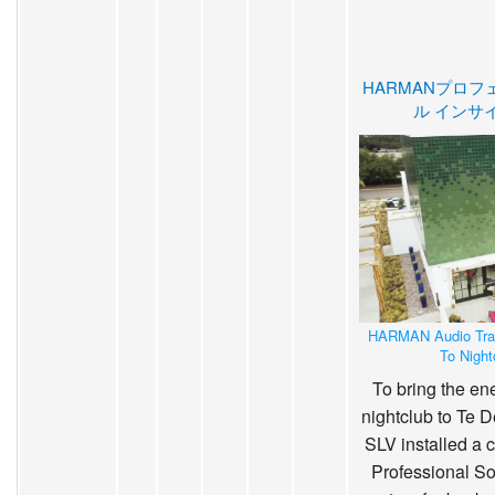
HARMANプロフ
ル インサ
HARMAN Audio Tran
To Night
To bring the en
nightclub to Te D
SLV installed 
Professional So