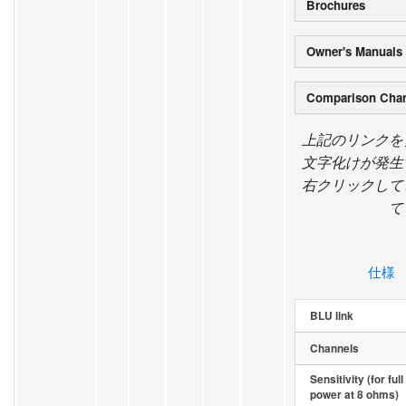
Brochures
Owner's Manuals
Comparison Char
上記のリンクを
文字化けが発生
右クリックして
て
仕様
BLU link
Channels
Sensitivity (for full
power at 8 ohms)