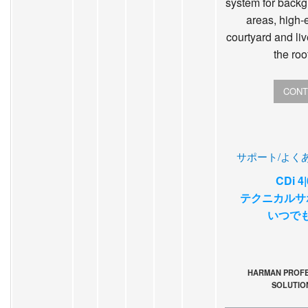
system for backg
areas, high-
courtyard and li
the roo
CONT
サポート/よく
CDi 
テクニカルサ
いつで
HARMAN PROFE
SOLUTIO