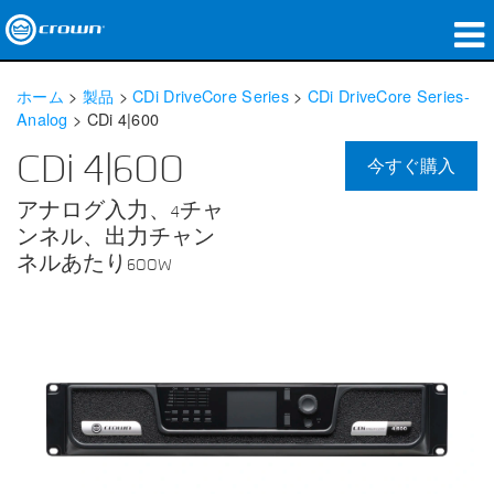
製品
ホーム
>
製品
>
CDi DriveCore Series
>
CDi DriveCore Series-
Analog
>
CDi 4|600
アプリケーション
CDi 4|600
今すぐ購入
ネットワークオーディオ
アナログ入力、4チャ
購入先
ンネル、出力チャン
ネルあたり600W
導入事例
私たちのストーリー
トレーニング
サポート