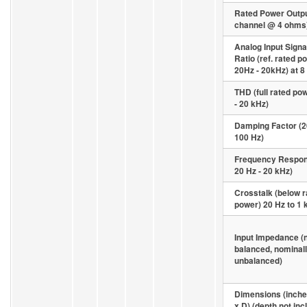
Rated Power Outpu
channel @ 4 ohms
Analog Input Signa
Ratio (ref. rated p
20Hz - 20kHz) at 
THD (full rated po
- 20 kHz)
Damping Factor (2
100 Hz)
Frequency Respon
20 Hz - 20 kHz)
Crosstalk (below r
power) 20 Hz to 1 
Input Impedance (
balanced, nominal
unbalanced)
Dimensions (inche
x D) (depth not inc