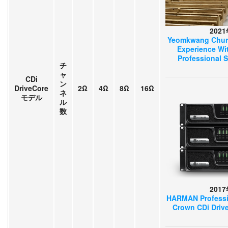
202
Yeomkwang Chur
Experience W
Professional 
チ
ャ
CDi
ン
DriveCore
2Ω
4Ω
8Ω
16Ω
ネ
モデル
ル
数
201
HARMAN Professio
Crown CDi Drive