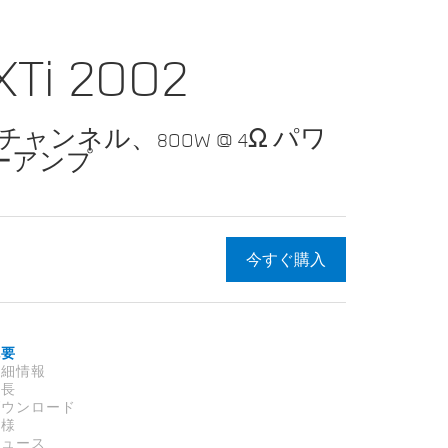
XTi 2002
2チャンネル、800W @ 4Ω パワ
ーアンプ
今すぐ購入
概要
詳細情報
特長
ダウンロード
仕様
ニュース