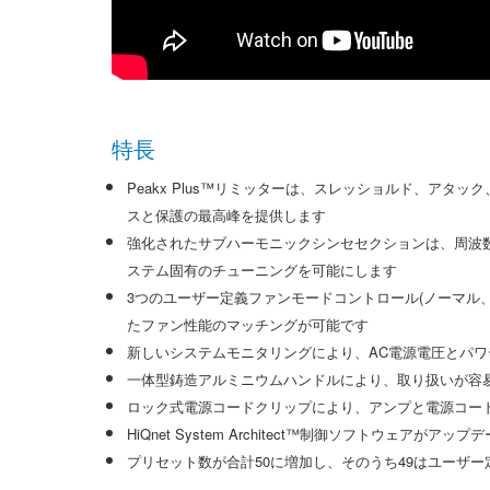
特長
Peakx Plus™リミッターは、スレッショルド、ア
スと保護の最高峰を提供します
強化されたサブハーモニックシンセセクションは、周波
ステム固有のチューニングを可能にします
3つのユーザー定義ファンモードコントロール(ノーマル
たファン性能のマッチングが可能です
新しいシステムモニタリングにより、AC電源電圧とパ
一体型鋳造アルミニウムハンドルにより、取り扱いが容
ロック式電源コードクリップにより、アンプと電源コー
HiQnet System Architect™制御ソフトウェアがア
プリセット数が合計50に増加し、そのうち49はユーザー