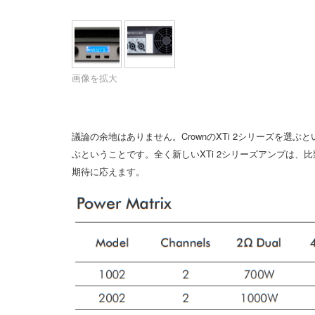
XTi 2 Series
XLi 2500
XLS 1502
XTi 1002
DCi 2|1250
DCi 8|300N
アンプアクセサリー
XLi 3500
XLS 2002
XTi 2002
XFMR-4
DCi 4|1250
DCi 8|600N
生産終了製品
XLS 2502
XTi 4002
EOL Box
DCi 2|1250N
画像を拡大
XTi 6002
DCi 4|1250N
DCi 2|2400N
議論の余地はありません。CrownのXTi 2シリーズを
ぶということです。全く新しいXTi 2シリーズアンプは
DCi 4|2400N
期待に応えます。