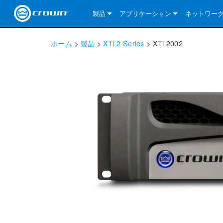
製品
アプリケーション
ネットワー
CDi DriveCore Series
CDi DriveCore Series- Analog
Installed Sound
CDi 2|300
DCi DriveCor
当社のソリ
ホーム
>
製品
>
XTi 2 Series
>
XTi 2002
CDi Series
CDi DriveCore Series- BLU Link
CDi 1000
Recording Broadcast
CDi 4|300
CDi 2|300BL
I-Tech HD Se
DCi DriveCor
BLU link
Commercial Series
CDi 2000
135MA
Portable PA
CDi 2|600
CDi 4|300BL
CDi DriveCor
ComTech Dri
XLi Series
Dante
ComTech Series
CDi 4000
160MA
ComTech D Series
Cinema
CDi 4|600
CDi 4|600BL
CTD-2125
Commercial 
XTi 2 Series
DCi DriveCor
CobraNet
DCi DriveCore Series
CDi 6000
ComTech DriveCore Series
DriveCore Install Analog Series
Tour Sound
CDi 2|1200
CDi 2|600BL
CTD-4125
CT 475
DCi 2|300
ComTech Dri
XLS DriveCor
XLC Series
I-Tech HD Se
AVB
I-Tech HD Series
DriveCore Install DA Series
I-Tech 4x3500HD
CDi 4|1200
CDi 2|1200BL
CTD-8125
CT 4150
DCi 2|600
DCi 4|300DA
XLC Series
DSi 2.0 Seri
VRack
VRack
DriveCore Install Network Series
I-Tech 12000HD
VRack 4x3500HD
CDi 4|1200BL
CT 875
DCi 4|300
DCi 8|300DA
DCi 2|300N
CDi Series
XLC Series
I-Tech 9000HD
VRack 12000HD
XLC 21300
CT 8150
DCi 4|600
DCi 4|600DA
DCi 2|600N
XLi Series
I-Tech 5000HD
XLC 2500
XLi 800
DCi 8|300
DCi 8|600DA
DCi 4|300N
XLS DriveCore 2 Series
XLC 2800
XLi 1500
XLS 1002
DCi 8|600
DCi 4|1250DA
DCi 4|600N