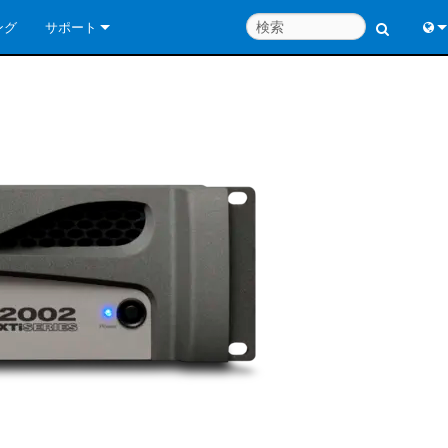
ング
サポート
お問い合わせ
Engl
いつでもヘルプセンター
中
コンサルタントポータル
Port
ソフトウェア
日
ダウンロード
한
保証
製品登録
サービス
システム設計ツール
よくあるご質問