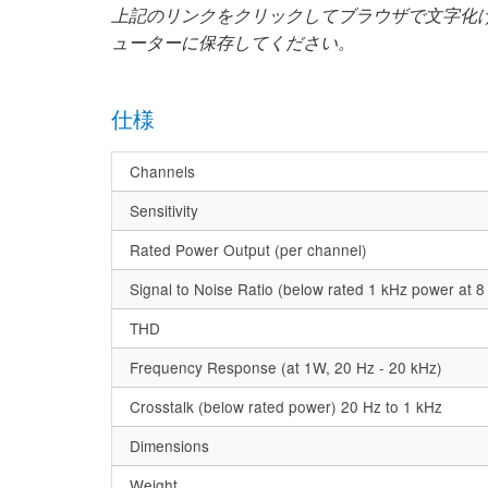
上記のリンクをクリックしてブラウザで文字化
ューターに保存してください。
仕様
Channels
Sensitivity
Rated Power Output (per channel)
Signal to Noise Ratio (below rated 1 kHz power at 
THD
Frequency Response (at 1W, 20 Hz - 20 kHz)
Crosstalk (below rated power) 20 Hz to 1 kHz
Dimensions
Weight