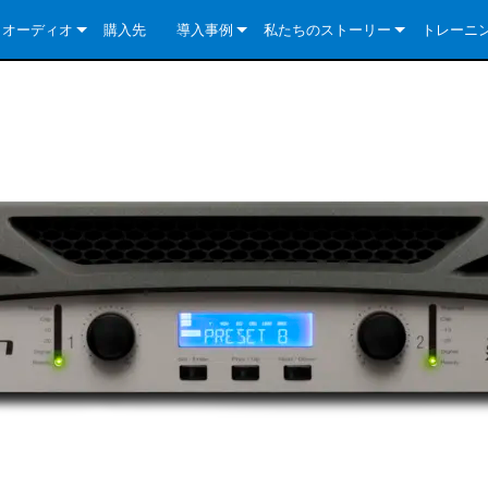
クオーディオ
購入先
導入事例
私たちのストーリー
トレーニ
e Series
ューションについて
DriveCore Install Analog Series
ニュース
会社概要
ries
e Series
DriveCore Install DA Series
DriveCore Install Analog Series
品質保証
e Series
veCore Series
DriveCore Install Network Series
CDi DriveCore Series- Analog
DriveCore Install DA Series
テクノロジー
Series
e Series
CDi DriveCore Series- BLU Link
DriveCore Install Network Series
DriveCore Install Analog Series
世界中の Crown
veCore Series
e 2 Series
ries
DriveCore Install DA Series
es
DriveCore Install Network Series