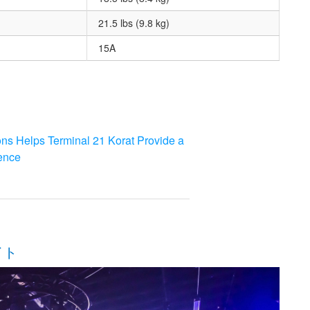
21.5 lbs (9.8 kg)
15A
s Helps Terminal 21 Korat Provide a
ence
イト