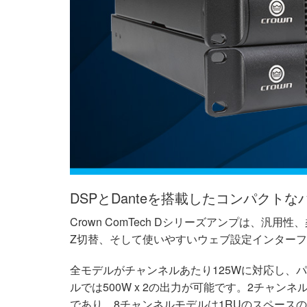
XTi 2 Series
XLi 2500
XLS 1502
XTi 1002
DCi 2|1250
DCi 8|300N
アンプアクセサリー
XLi 3500
XLS 2002
XTi 2002
XFMR-4
DCi 4|1250
DCi 8|600N
生産終了製品
XLS 2502
XTi 4002
EOL Box
DCi 2|1250N
XTi 6002
DCi 4|1250N
DCi 2|2400N
DCi 4|2400N
DSPとDanteを搭載したコンパクト
Crown ComTech Dシリーズアンプは、汎
Z切替、そして使いやすいウェブ設定インター
全モデルがチャンネルあたり125Wに対応し、パ
ルでは500W x 2の出力が可能です。2チャ
であり、8チャンネルモデルは1RUのスペース