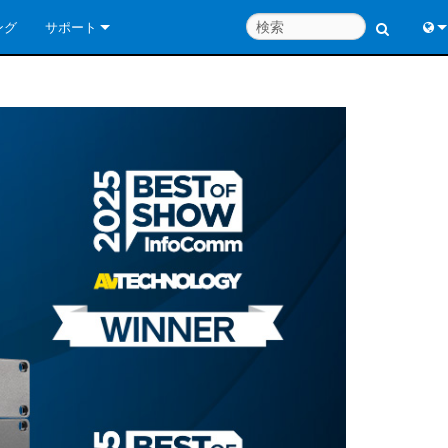
ング
サポート
お問い合わせ
Engl
いつでもヘルプセンター
中
コンサルタントポータル
Port
ソフトウェア
日
ダウンロード
한
保証
製品登録
サービス
システム設計ツール
よくあるご質問