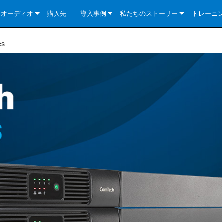
クオーディオ
購入先
導入事例
私たちのストーリー
トレーニ
e Series
ューションについて
DriveCore Install Analog Series
ニュース
会社概要
es
ries
e Series
DriveCore Install DA Series
DriveCore Install Analog Series
品質保証
e Series
veCore Series
DriveCore Install Network Series
CDi DriveCore Series- Analog
DriveCore Install DA Series
テクノロジー
Series
e Series
CDi DriveCore Series- BLU Link
DriveCore Install Network Series
DriveCore Install Analog Series
世界中の Crown
veCore Series
e 2 Series
ries
DriveCore Install DA Series
es
DriveCore Install Network Series