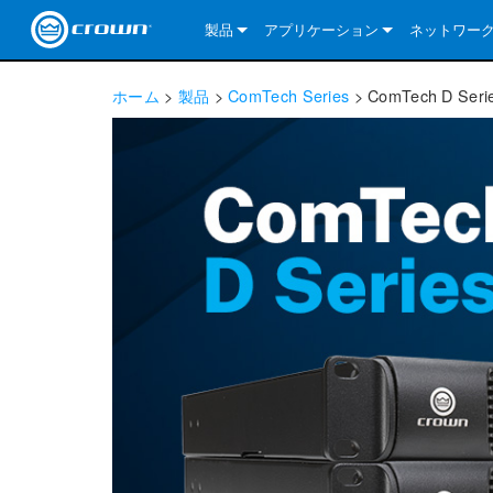
製品
アプリケーション
ネットワー
CDi DriveCore Series
CDi DriveCore Series- Analog
Installed Sound
CDi 2|300
DCi DriveCor
当社のソリ
ホーム
>
製品
>
ComTech Series
>
ComTech D Seri
CDi Series
CDi DriveCore Series- BLU Link
CDi 1000
Recording Broadcast
CDi 4|300
CDi 2|300BL
I-Tech HD Se
DCi DriveCor
BLU link
Commercial Series
CDi 2000
135MA
Portable PA
CDi 2|600
CDi 4|300BL
CDi DriveCor
ComTech Dri
XLi Series
Dante
ComTech Series
CDi 4000
160MA
ComTech D Series
Cinema
CDi 4|600
CDi 4|600BL
CTD-2125
Commercial 
XTi 2 Series
DCi DriveCor
CobraNet
DCi DriveCore Series
CDi 6000
ComTech DriveCore Series
DriveCore Install Analog Series
Tour Sound
CDi 2|1200
CDi 2|600BL
CTD-4125
CT 475
DCi 2|300
ComTech Dri
XLS DriveCor
XLC Series
I-Tech HD Se
AVB
I-Tech HD Series
DriveCore Install DA Series
I-Tech 4x3500HD
CDi 4|1200
CDi 2|1200BL
CTD-8125
CT 4150
DCi 2|600
DCi 4|300DA
XLC Series
DSi 2.0 Seri
VRack
VRack
DriveCore Install Network Series
I-Tech 12000HD
VRack 4x3500HD
CDi 4|1200BL
CT 875
DCi 4|300
DCi 8|300DA
DCi 2|300N
CDi Series
XLC Series
I-Tech 9000HD
VRack 12000HD
XLC 21300
CT 8150
DCi 4|600
DCi 4|600DA
DCi 2|600N
XLi Series
I-Tech 5000HD
XLC 2500
XLi 800
DCi 8|300
DCi 8|600DA
DCi 4|300N
XLS DriveCore 2 Series
XLC 2800
XLi 1500
XLS 1002
DCi 8|600
DCi 4|1250DA
DCi 4|600N