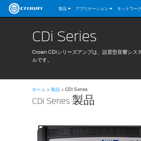
製品
アプリケーション
ネットワー
CDi DriveCore Series
CDi DriveCore Series- Analog
Installed Sound
CDi 2|300
DCi DriveCor
当社のソリ
CDi Series
CDi Series
CDi DriveCore Series- BLU Link
CDi 1000
Recording Broadcast
CDi 4|300
CDi 2|300BL
I-Tech HD Se
DCi DriveCor
BLU link
Commercial Series
CDi 2000
135MA
Portable PA
CDi 2|600
CDi 4|300BL
CDi DriveCor
ComTech Dri
XLi Series
Dante
Crown CDiシリーズアンプは、設置型音響
ルです。
ComTech Series
CDi 4000
160MA
ComTech D Series
Cinema
CDi 4|600
CDi 4|600BL
CTD-2125
Commercial 
XTi 2 Series
DCi DriveCor
CobraNet
DCi DriveCore Series
CDi 6000
ComTech DriveCore Series
DriveCore Install Analog Series
Tour Sound
CDi 2|1200
CDi 2|600BL
CTD-4125
CT 475
DCi 2|300
ComTech Dri
XLS DriveCor
XLC Series
I-Tech HD Se
AVB
I-Tech HD Series
DriveCore Install DA Series
I-Tech 4x3500HD
CDi 4|1200
CDi 2|1200BL
CTD-8125
CT 4150
DCi 2|600
DCi 4|300DA
XLC Series
DSi 2.0 Seri
VRack
ホーム
>
製品
>
CDi Series
VRack
DriveCore Install Network Series
I-Tech 12000HD
VRack 4x3500HD
CDi 4|1200BL
CT 875
DCi 4|300
DCi 8|300DA
DCi 2|300N
CDi Series
CDi Series 製品
XLC Series
I-Tech 9000HD
VRack 12000HD
XLC 21300
CT 8150
DCi 4|600
DCi 4|600DA
DCi 2|600N
XLi Series
I-Tech 5000HD
XLC 2500
XLi 800
DCi 8|300
DCi 8|600DA
DCi 4|300N
XLS DriveCore 2 Series
XLC 2800
XLi 1500
XLS 1002
DCi 8|600
DCi 4|1250DA
DCi 4|600N