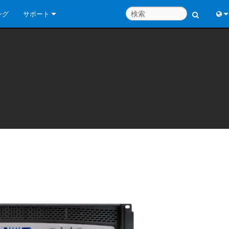
ング
サポート
お問い合わせ
Engl
いつでもヘルプセンター
中
コンサルタントポータル
Port
ソフトウェア
日
ダウンロード
한
保証
製品登録
サービス
システム設計ツール
よくあるご質問