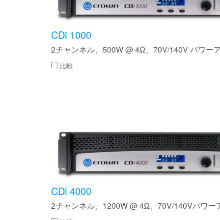
XTi 2 Series
XLi 2500
XLS 1502
XTi 1002
DCi 2|1250
DCi 8|300N
CDi 1000
アンプアクセサリー
XLi 3500
XLS 2002
XTi 2002
XFMR-4
DCi 4|1250
DCi 8|600N
2チャンネル、500W @ 4Ω、70V/140V パワー
生産終了製品
XLS 2502
XTi 4002
EOL Box
DCi 2|1250N
比較
XTi 6002
DCi 4|1250N
DCi 2|2400N
DCi 4|2400N
CDi 4000
2チャンネル、1200W @ 4Ω、70V/140Vパワ