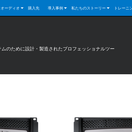
クオーディオ
購入先
導入事例
私たちのストーリー
トレーニ
e Series
ューションについて
DriveCore Install Analog Series
ニュース
会社概要
ries
e Series
DriveCore Install DA Series
DriveCore Install Analog Series
品質保証
e Series
veCore Series
DriveCore Install Network Series
CDi DriveCore Series- Analog
DriveCore Install DA Series
テクノロジー
システムのために設計・製造されたプロフェッショナルツー
Series
e Series
CDi DriveCore Series- BLU Link
DriveCore Install Network Series
DriveCore Install Analog Series
世界中の Crown
veCore Series
e 2 Series
ries
DriveCore Install DA Series
es
DriveCore Install Network Series