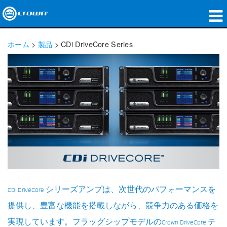
製品
ホーム
>
製品
>
CDi DriveCore Series
アプリケーション
ネットワークオーディオ
購入先
導入事例
私たちのストーリー
トレーニング
CDi DriveCore シリーズアンプは、次世代のパフォーマンスを
サポート
提供し、豊富な機能を搭載しながら、競争力のある価格を
実現しています。フラッグシップモデルのCrown DriveCore テ