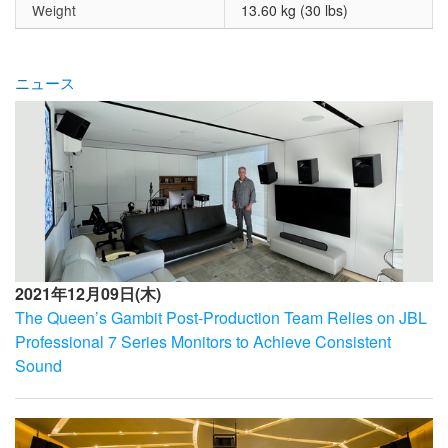
Weight
13.60 kg (30 lbs)
ニュース
2021年12月09日(木)
The Queen’s Gambit Post-Production Team Relies on JBL
Professional 7 Series Monitors to Achieve Consistent
Sound