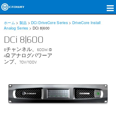
製品
ホーム
>
製品
>
DCi DriveCore Series
>
DriveCore Install
Analog Series
>
DCi 8|600
アプリケーション
DCi 8|600
ネットワークオーディオ
8チャンネル、600W @
購入先
4Ω アナログパワーア
ンプ、70V/100V
導入事例
私たちのストーリー
トレーニング
サポート