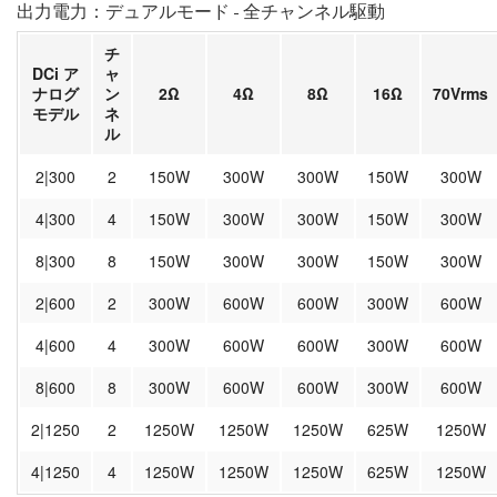
出力電力：デュアルモード - 全チャンネル駆動
チ
DCi ア
ャ
ナログ
ン
2Ω
4Ω
8Ω
16Ω
70Vrms
モデル
ネ
ル
2|300
2
150W
300W
300W
150W
300W
4|300
4
150W
300W
300W
150W
300W
8|300
8
150W
300W
300W
150W
300W
2|600
2
300W
600W
600W
300W
600W
4|600
4
300W
600W
600W
300W
600W
8|600
8
300W
600W
600W
300W
600W
2|1250
2
1250W
1250W
1250W
625W
1250W
4|1250
4
1250W
1250W
1250W
625W
1250W