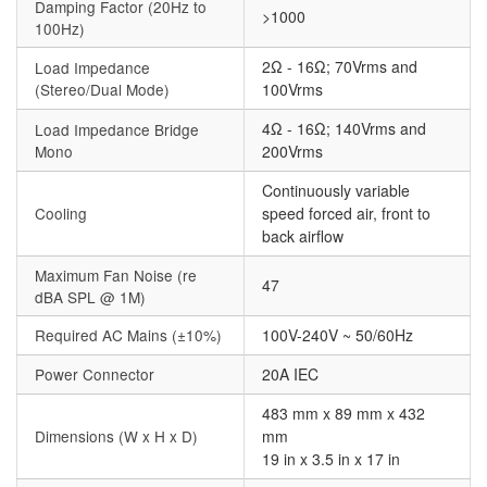
Damping Factor (20Hz to
>1000
100Hz)
2Ω - 16Ω; 70Vrms and
Load Impedance
(Stereo/Dual Mode)
100Vrms
4Ω - 16Ω; 140Vrms and
Load Impedance Bridge
Mono
200Vrms
Continuously variable
Cooling
speed forced air, front to
back airflow
Maximum Fan Noise (re
47
dBA SPL @ 1M)
Required AC Mains (±10%)
100V-240V ~ 50/60Hz
Power Connector
20A IEC
483 mm x 89 mm x 432
Dimensions (W x H x D)
mm
19 in x 3.5 in x 17 in