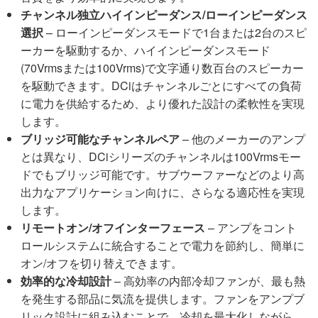
チャンネル独立ハイインピーダンス/ローインピーダンス
選択
– ローインピーダンスモードで1台または2台のスピ
ーカーを駆動するか、ハイインピーダンスモード
(70Vrmsまたは100Vrms)で文字通り数百台のスピーカー
を駆動できます。DCiはチャンネルごとにすべての負荷
に電力を供給するため、より優れた設計の柔軟性を実現
します。
ブリッジ可能なチャンネルペア
– 他のメーカーのアンプ
とは異なり、DCiシリーズのチャンネルは100Vrmsモー
ドでもブリッジ可能です。サブウーファーなどのより高
出力なアプリケーション向けに、さらなる適応性を実現
します。
リモートオン/オフインターフェース
– アンプをコント
ロールシステムに統合することで電力を節約し、簡単に
オン/オフを切り替えできます。
効率的な冷却設計
– 高効率の内部冷却ファンが、最も熱
を発生する部品に気流を提供します。ファンをアンプブ
リック設計に組み込むことで、冷却を最大化しながら、