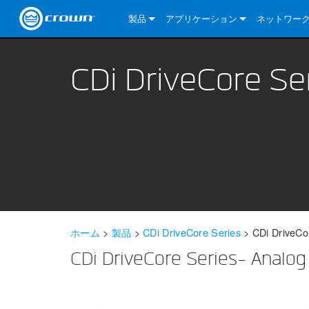
製品
アプリケーション
ネットワー
CDi DriveCore Series
CDi DriveCore Series- Analog
Installed Sound
CDi 2|300
DCi DriveCor
当社のソリ
CDi DriveCore Se
CDi Series
CDi DriveCore Series- BLU Link
CDi 1000
Recording Broadcast
CDi 4|300
CDi 2|300BL
I-Tech HD Se
DCi DriveCor
BLU link
Commercial Series
CDi 2000
135MA
Portable PA
CDi 2|600
CDi 4|300BL
CDi DriveCor
ComTech Dri
XLi Series
Dante
ComTech Series
CDi 4000
160MA
ComTech D Series
Cinema
CDi 4|600
CDi 4|600BL
CTD-2125
Commercial 
XTi 2 Series
DCi DriveCor
CobraNet
DCi DriveCore Series
CDi 6000
ComTech DriveCore Series
DriveCore Install Analog Series
Tour Sound
CDi 2|1200
CDi 2|600BL
CTD-4125
CT 475
DCi 2|300
ComTech Dri
XLS DriveCor
XLC Series
I-Tech HD Se
AVB
I-Tech HD Series
DriveCore Install DA Series
I-Tech 4x3500HD
CDi 4|1200
CDi 2|1200BL
CTD-8125
CT 4150
DCi 2|600
DCi 4|300DA
XLC Series
DSi 2.0 Seri
VRack
VRack
DriveCore Install Network Series
I-Tech 12000HD
VRack 4x3500HD
CDi 4|1200BL
CT 875
DCi 4|300
DCi 8|300DA
DCi 2|300N
CDi Series
ホーム
>
製品
>
CDi DriveCore Series
>
CDi DriveCo
XLC Series
I-Tech 9000HD
VRack 12000HD
XLC 21300
CT 8150
DCi 4|600
DCi 4|600DA
DCi 2|600N
CDi DriveCore Series- Ana
XLi Series
I-Tech 5000HD
XLC 2500
XLi 800
DCi 8|300
DCi 8|600DA
DCi 4|300N
XLS DriveCore 2 Series
XLC 2800
XLi 1500
XLS 1002
DCi 8|600
DCi 4|1250DA
DCi 4|600N