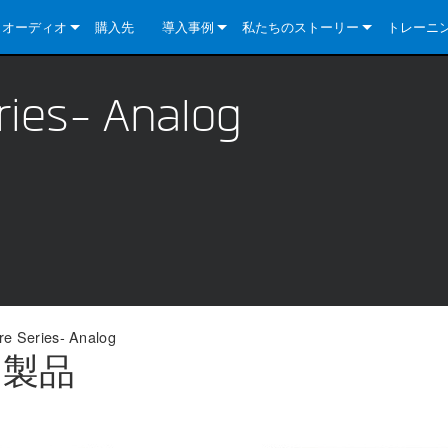
クオーディオ
購入先
導入事例
私たちのストーリー
トレーニ
e Series
ューションについて
DriveCore Install Analog Series
ニュース
会社概要
ries- Analog
ries
e Series
DriveCore Install DA Series
DriveCore Install Analog Series
品質保証
e Series
veCore Series
DriveCore Install Network Series
CDi DriveCore Series- Analog
DriveCore Install DA Series
テクノロジー
Series
e Series
CDi DriveCore Series- BLU Link
DriveCore Install Network Series
DriveCore Install Analog Series
世界中の Crown
veCore Series
e 2 Series
ries
DriveCore Install DA Series
es
DriveCore Install Network Series
re Series- Analog
log 製品