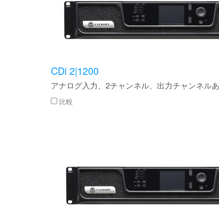
XTi 2 Series
XLi 2500
XLS 1502
XTi 1002
DCi 2|1250
DCi 8|300N
アンプアクセサリー
XLi 3500
XLS 2002
XTi 2002
XFMR-4
DCi 4|1250
DCi 8|600N
生産終了製品
XLS 2502
XTi 4002
EOL Box
DCi 2|1250N
CDi 2|1200
XTi 6002
DCi 4|1250N
アナログ入力、2チャンネル、出力チャンネルあた
DCi 2|2400N
比較
DCi 4|2400N