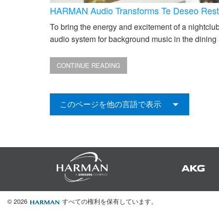
HARMAN Audio Transforms Te Deseo Resta
To bring the energy and excitement of a nightc
audio system for background music in the dining 
CONTINUE READING
このページを他の言語で表示
© 2026
すべての権利を保有しています。