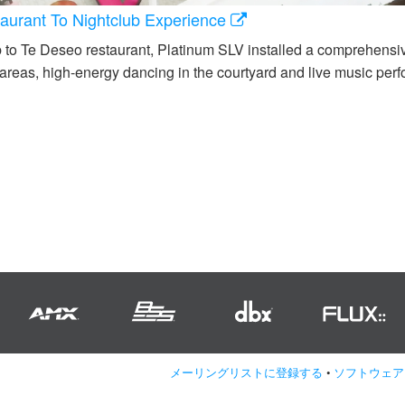
urant To Nightclub Experience
lub to Te Deseo restaurant, Platinum SLV installed a comprehe
areas, high-energy dancing in the courtyard and live music per
メーリングリストに登録する
•
ソフトウェア