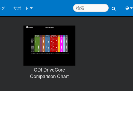
ング
サポート
お問い合わせ
Engl
いつでもヘルプセンター
中
コンサルタントポータル
Port
ソフトウェア
Fran
CDi DriveCore
ダウンロード
日
Comparison Chart
保証
한
製品登録
Deu
サービス
システム設計ツール
よくあるご質問