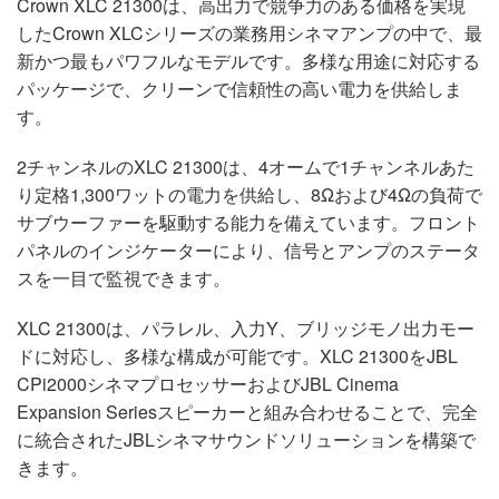
Crown XLC 21300は、高出力で競争力のある価格を実現
したCrown XLCシリーズの業務用シネマアンプの中で、最
新かつ最もパワフルなモデルです。多様な用途に対応する
パッケージで、クリーンで信頼性の高い電力を供給しま
す。
2チャンネルのXLC 21300は、4オームで1チャンネルあた
り定格1,300ワットの電力を供給し、8Ωおよび4Ωの負荷で
サブウーファーを駆動する能力を備えています。フロント
パネルのインジケーターにより、信号とアンプのステータ
スを一目で監視できます。
XLC 21300は、パラレル、入力Y、ブリッジモノ出力モー
ドに対応し、多様な構成が可能です。XLC 21300をJBL
CPi2000シネマプロセッサーおよびJBL Cinema
Expansion Seriesスピーカーと組み合わせることで、完全
に統合されたJBLシネマサウンドソリューションを構築で
きます。