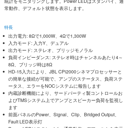
統計をモニタリングします。Power LEDはスタンバイ、通
常動作、デフォルト状態を表示します。
特長
出力電力: 8Ωで1,000W、4Ωで1,300W
入力モード: 入力Y、デュアル
出力モード: ステレオ、ブリッジモノラル
負荷インピーダンス: ステレオ時はチャンネルあたり4～
8Ω、ブリッジ時は8Ω
HD-15入力により、JBL CPi2000シネマプロセッサーと
の簡単な接続が可能で、アンプのステータス、負荷ステ
ータス、エラーをNOCシステムに報告します
内蔵診断機能により、サードパーティ製コントロールお
よびTMSシステム上でアンプとスピーカー負荷を監視し
ます
前面パネルのPower、Signal、Clip、Bridged Output、
Fault LED表示灯