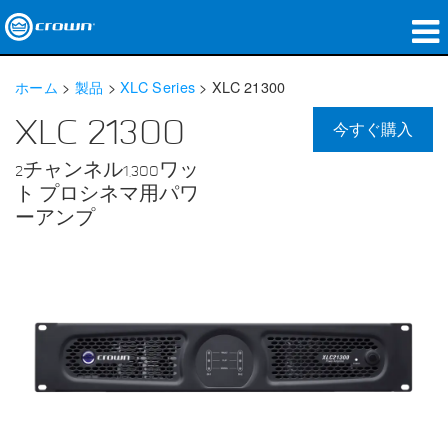
製品
ホーム
>
製品
>
XLC Series
>
XLC 21300
アプリケーション
XLC 21300
今すぐ購入
ネットワークオーディオ
2チャンネル1,300ワッ
ト プロシネマ用パワ
購入先
ーアンプ
導入事例
私たちのストーリー
トレーニング
サポート