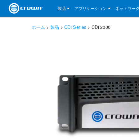
製品
アプリケーション
ネットワー
CDi DriveCore Series
CDi DriveCore Series- Analog
Installed Sound
CDi 2|300
DCi DriveCor
当社のソリ
ホーム
>
製品
>
CDi Series
>
CDi 2000
CDi Series
CDi DriveCore Series- BLU Link
CDi 1000
Recording Broadcast
CDi 4|300
CDi 2|300BL
I-Tech HD Se
DCi DriveCor
BLU link
Commercial Series
CDi 2000
135MA
Portable PA
CDi 2|600
CDi 4|300BL
CDi DriveCor
ComTech Dri
XLi Series
Dante
ComTech Series
CDi 4000
160MA
ComTech D Series
Cinema
CDi 4|600
CDi 4|600BL
CTD-2125
Commercial 
XTi 2 Series
DCi DriveCor
CobraNet
DCi DriveCore Series
CDi 6000
ComTech DriveCore Series
DriveCore Install Analog Series
Tour Sound
CDi 2|1200
CDi 2|600BL
CTD-4125
CT 475
DCi 2|300
ComTech Dri
XLS DriveCor
XLC Series
I-Tech HD Se
AVB
I-Tech HD Series
DriveCore Install DA Series
I-Tech 4x3500HD
CDi 4|1200
CDi 2|1200BL
CTD-8125
CT 4150
DCi 2|600
DCi 4|300DA
XLC Series
DSi 2.0 Seri
VRack
VRack
DriveCore Install Network Series
I-Tech 12000HD
VRack 4x3500HD
CDi 4|1200BL
CT 875
DCi 4|300
DCi 8|300DA
DCi 2|300N
CDi Series
XLC Series
I-Tech 9000HD
VRack 12000HD
XLC 21300
CT 8150
DCi 4|600
DCi 4|600DA
DCi 2|600N
XLi Series
I-Tech 5000HD
XLC 2500
XLi 800
DCi 8|300
DCi 8|600DA
DCi 4|300N
XLS DriveCore 2 Series
XLC 2800
XLi 1500
XLS 1002
DCi 8|600
DCi 4|1250DA
DCi 4|600N