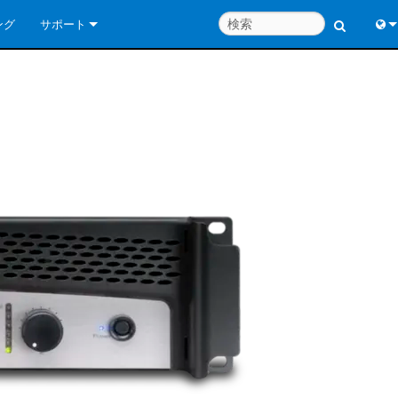
ング
サポート
お問い合わせ
Engl
いつでもヘルプセンター
中
コンサルタントポータル
Port
ソフトウェア
日
ダウンロード
한
保証
製品登録
サービス
システム設計ツール
よくあるご質問