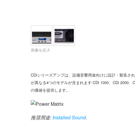
XTi 2 Series
XLi 2500
XLS 1502
XTi 1002
DCi 2|1250
DCi 8|300N
アンプアクセサリー
XLi 3500
XLS 2002
XTi 2002
XFMR-4
DCi 4|1250
DCi 8|600N
生産終了製品
XLS 2502
XTi 4002
EOL Box
DCi 2|1250N
XTi 6002
DCi 4|1250N
画像を拡大
DCi 2|2400N
DCi 4|2400N
CDiシリーズアンプは、設備音響用途向けに設計・製造さ
が異なる4つのモデルが含まれます:CDi 1000、CDi 2000
の価値を提供します。
推奨用途:
Installed Sound
.