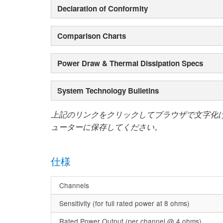
Declaration of Conformity
Comparison Charts
Power Draw & Thermal Dissipation Specs
System Technology Bulletins
上記のリンクをクリックしてブラウザで文字化
ューターに保存してください。
仕様
Channels
Sensitivity (for full rated power at 8 ohms)
Rated Power Output (per channel @ 4 ohms)