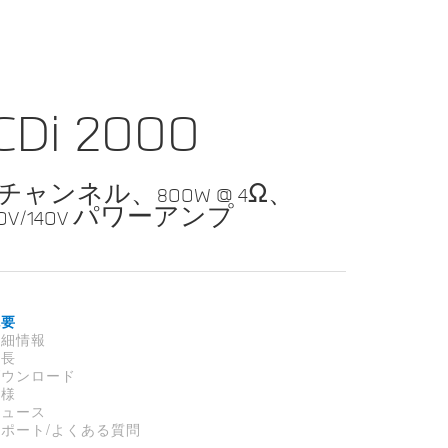
CDi 2000
2チャンネル、800W @ 4Ω、
70V/140V パワーアンプ
概要
詳細情報
特長
ダウンロード
仕様
ニュース
サポート/よくある質問