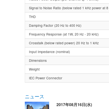
Signal to Noise Ratio (below rated 1 kHz power at 
THD
Damping Factor (20 Hz to 400 Hz)
Frequency Response (at 1W, 20 Hz - 20 kHz)
Crosstalk (below rated power) 20 Hz to 1 kHz
Input Impedance (nominal)
Dimensions
Weight
IEC Power Connector
ニュース
2017年08月16日(水)