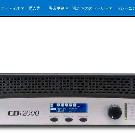
クオーディオ
購入先
導入事例
私たちのストーリー
トレーニ
e Series
ューションについて
DriveCore Install Analog Series
ニュース
会社概要
ries
e Series
DriveCore Install DA Series
DriveCore Install Analog Series
品質保証
e Series
veCore Series
DriveCore Install Network Series
CDi DriveCore Series- Analog
DriveCore Install DA Series
テクノロジー
Series
e Series
CDi DriveCore Series- BLU Link
DriveCore Install Network Series
DriveCore Install Analog Series
世界中の Crown
veCore Series
e 2 Series
ries
DriveCore Install DA Series
es
DriveCore Install Network Series