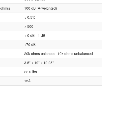
8 ohms)
100 dB (A-weighted)
< 0.5%
> 500
+ 0 dB, -1 dB
>70 dB
20k ohms balanced, 10k ohms unbalanced
3.5" x 19" x 12.25"
22.0 lbs
15A