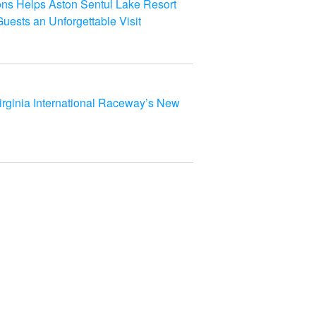
ns Helps Aston Sentul Lake Resort
uests an Unforgettable Visit
rginia International Raceway’s New