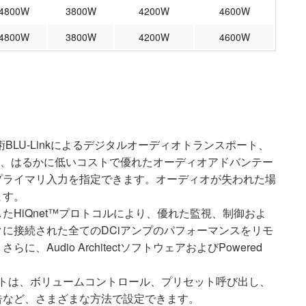
4800W
3800W
4200W
4600W
4800W
3800W
4200W
4600W
技術BLU-Linkによるデジタルオーディオトランスポート、
は、はるかに低いコストで優れたオーディオアドバンテー
プライマリ入力を指定できます。オーディオが失われた場
ます。
使用したHiQnet™プロトコルにより、優れた監視、制御およ
に接続された全てのDCiアンプのパフォーマンスをリモ
Audio ArchitectソフトウェアおよびPowered
ポートは、ボリュームコントロール、プリセット呼び出し、
告など、さまざまな方法で設定できます。