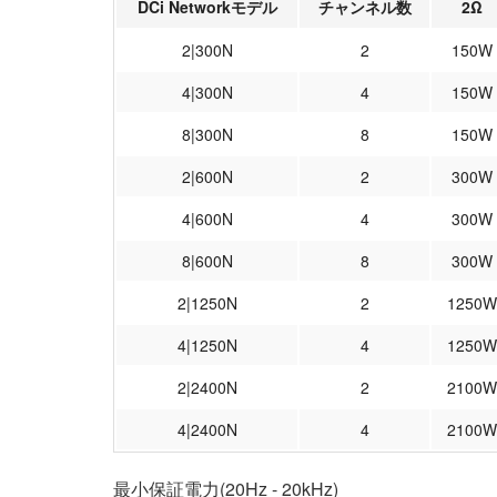
DCi Networkモデル
チャンネル数
2Ω
2|300N
2
150W
4|300N
4
150W
8|300N
8
150W
2|600N
2
300W
4|600N
4
300W
8|600N
8
300W
2|1250N
2
1250W
4|1250N
4
1250W
2|2400N
2
2100W
4|2400N
4
2100W
最小保証電力(20Hz - 20kHz)