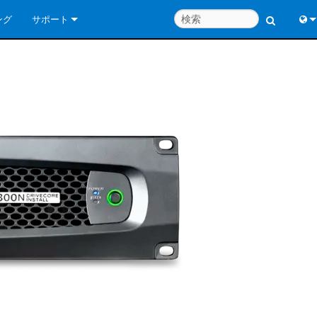
ング
サポート
お問い合わせ
Engl
いつでもヘルプセンター
中
コンサルタントポータル
Port
ソフトウェア
Fran
ダウンロード
日
保証
한
製品登録
Deu
サービス
システム設計ツール
よくあるご質問