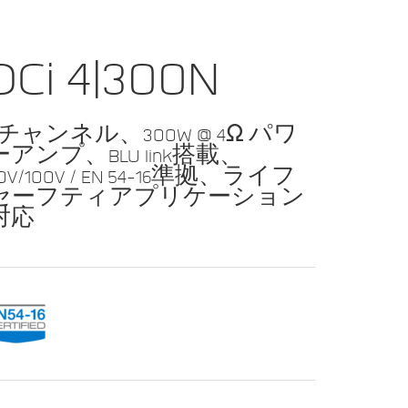
DCi 4|300N
4チャンネル、300W @ 4Ω パワ
ーアンプ、BLU link搭載、
0V/100V / EN 54-16準拠、ライフ
セーフティアプリケーション
対応