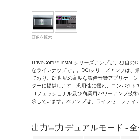
XTi 2 Series
XLi 2500
XLS 1502
XTi 1002
DCi 2|1250
DCi 8|300N
アンプアクセサリー
XLi 3500
XLS 2002
XTi 2002
XFMR-4
DCi 4|1250
DCi 8|600N
生産終了製品
XLS 2502
XTi 4002
EOL Box
DCi 2|1250N
画像を拡大
XTi 6002
DCi 4|1250N
DCi 2|2400N
DriveCore™ Installシリーズアンプは、
なラインナップです。DCiシリーズアンプは、
DCi 4|2400N
ており、21世紀の高度な設備音響アプリケー
ターに提供します。汎用性に優れ、コンパクトで
ロフェッショナル及び商業用パワーアンプ技術に
承しています。本アンプは、ライフセーフティアプ
出力電力:デュアルモード -