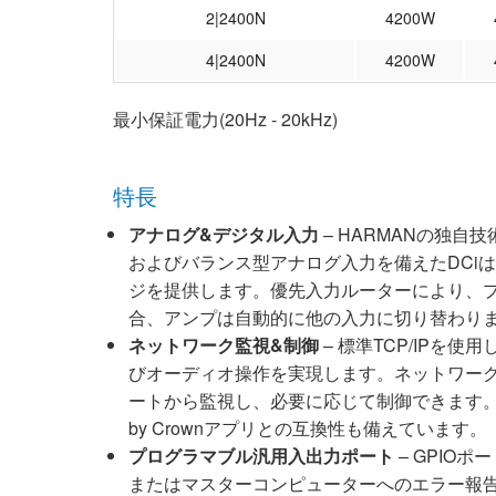
2|2400N
4200W
4|2400N
4200W
最小保証電力(20Hz - 20kHz)
特長
アナログ&デジタル入力
– HARMANの独自
およびバランス型アナログ入力を備えたDCi
ジを提供します。優先入力ルーターにより、
合、アンプは自動的に他の入力に切り替わり
ネットワーク監視&制御
– 標準TCP/IPを
びオーディオ操作を実現します。ネットワーク
ートから監視し、必要に応じて制御できます。さらに、
by Crownアプリとの互換性も備えています。
プログラマブル汎用入出力ポート
– GPIO
またはマスターコンピューターへのエラー報