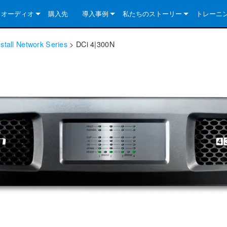
クオーディオ
購入先
導入事例
私たちのストーリー
トレーニ
e Series
ューションについて
DriveCore Install Analog Series
ニュース
会社概要
stall Network Series
>
DCi 4|300N
ries
e Series
DriveCore Install DA Series
DriveCore Install Analog Series
品質保証
e Series
veCore Series
DriveCore Install Network Series
CDi DriveCore Series- Analog
DriveCore Install DA Series
テクノロジー
Series
e Series
CDi DriveCore Series- BLU Link
DriveCore Install Network Series
DriveCore Install Analog Series
世界中の Crown
veCore Series
e 2 Series
ries
DriveCore Install DA Series
es
DriveCore Install Network Series