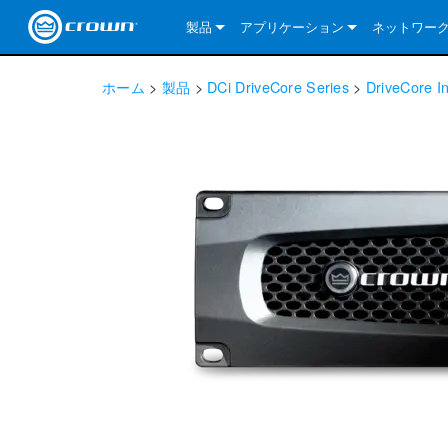
製品
アプリケーション
ネットワー
CDi DriveCore Series
CDi DriveCore Series- Analog
Installed Sound
CDi 2|300
DCi DriveCor
当社のソリ
ホーム
>
製品
>
DCi DriveCore Series
>
DriveCore In
CDi Series
CDi DriveCore Series- BLU Link
CDi 1000
Recording Broadcast
CDi 4|300
CDi 2|300BL
I-Tech HD Se
DCi DriveCor
BLU link
Commercial Series
CDi 2000
135MA
Portable PA
CDi 2|600
CDi 4|300BL
CDi DriveCor
ComTech Dri
XLi Series
Dante
ComTech Series
CDi 4000
160MA
ComTech D Series
Cinema
CDi 4|600
CDi 4|600BL
CTD-2125
Commercial 
XTi 2 Series
DCi DriveCor
CobraNet
DCi DriveCore Series
CDi 6000
ComTech DriveCore Series
DriveCore Install Analog Series
Tour Sound
CDi 2|1200
CDi 2|600BL
CTD-4125
CT 475
DCi 2|300
ComTech Dri
XLS DriveCor
XLC Series
I-Tech HD Se
AVB
I-Tech HD Series
DriveCore Install DA Series
I-Tech 4x3500HD
CDi 4|1200
CDi 2|1200BL
CTD-8125
CT 4150
DCi 2|600
DCi 4|300DA
XLC Series
DSi 2.0 Seri
VRack
VRack
DriveCore Install Network Series
I-Tech 12000HD
VRack 4x3500HD
CDi 4|1200BL
CT 875
DCi 4|300
DCi 8|300DA
DCi 2|300N
CDi Series
XLC Series
I-Tech 9000HD
VRack 12000HD
XLC 21300
CT 8150
DCi 4|600
DCi 4|600DA
DCi 2|600N
XLi Series
I-Tech 5000HD
XLC 2500
XLi 800
DCi 8|300
DCi 8|600DA
DCi 4|300N
XLS DriveCore 2 Series
XLC 2800
XLi 1500
XLS 1002
DCi 8|600
DCi 4|1250DA
DCi 4|600N