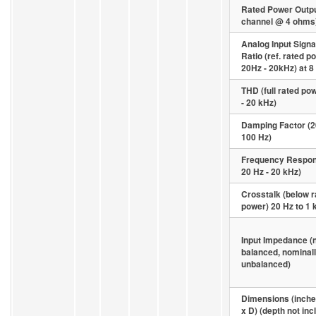
Rated Power Outpu
channel @ 4 ohms
Analog Input Signa
Ratio (ref. rated p
20Hz - 20kHz) at 
THD (full rated po
- 20 kHz)
Damping Factor (2
100 Hz)
Frequency Respon
20 Hz - 20 kHz)
Crosstalk (below r
power) 20 Hz to 1 
Input Impedance (
balanced, nominal
unbalanced)
Dimensions (inche
x D) (depth not inc