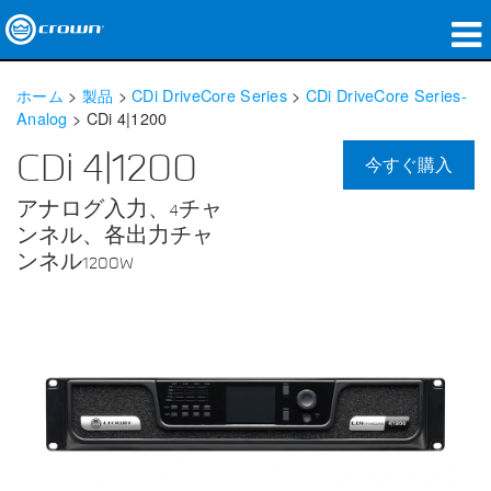
製品
ホーム
>
製品
>
CDi DriveCore Series
>
CDi DriveCore Series-
Analog
>
CDi 4|1200
アプリケーション
CDi 4|1200
今すぐ購入
ネットワークオーディオ
アナログ入力、4チャ
購入先
ンネル、各出力チャ
ンネル1200W
導入事例
私たちのストーリー
トレーニング
サポート