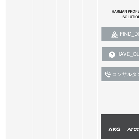
HARMAN PROFE
SOLUTIO
FIND_D
HAVE_Q
コンサルタ