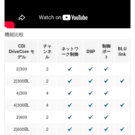
機能比較
CDi
チャ
制御
ネットワ
BLU
DriveCore モ
ンネ
DSP
ポー
ーク制御
link
デル
ル
ト
2|300
2
2|300BL
2
4|300
4
4|300BL
4
2|600
2
2|600BL
2