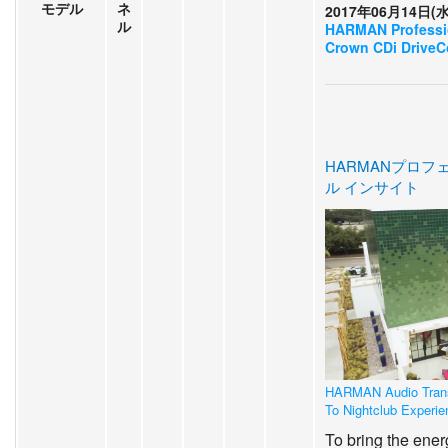
モデル
ネ
2017年06月14日(水
ル
HARMAN Professio
Crown CDi DriveC
HARMANプロフ
ル インサイト
HARMAN Audio Trans
To Nightclub Experi
To bring the ener