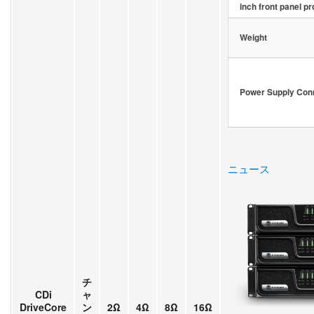
inch front panel pr
Weight
Power Supply Con
ニュース
チ
CDi
ャ
DriveCore
ン
2Ω
4Ω
8Ω
16Ω