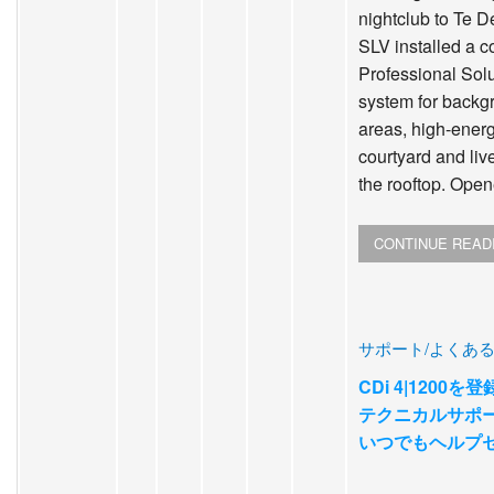
nightclub to Te D
SLV installed a
Professional Sol
system for backg
areas, high-energ
courtyard and li
the rooftop. Open
CONTINUE READ
サポート/よくあ
CDi 4|1200を
テクニカルサポ
いつでもヘルプ