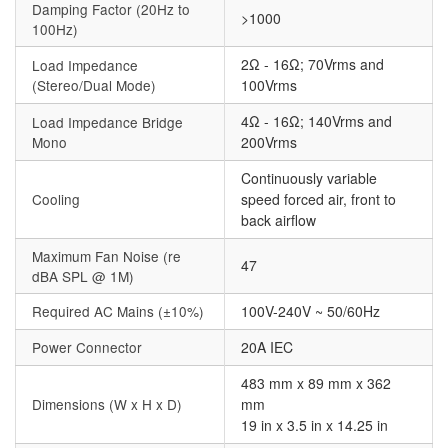
Damping Factor (20Hz to
>1000
100Hz)
2Ω - 16Ω; 70Vrms and
Load Impedance
(Stereo/Dual Mode)
100Vrms
4Ω - 16Ω; 140Vrms and
Load Impedance Bridge
Mono
200Vrms
Continuously variable
Cooling
speed forced air, front to
back airflow
Maximum Fan Noise (re
47
dBA SPL @ 1M)
Required AC Mains (±10%)
100V-240V ~ 50/60Hz
Power Connector
20A IEC
483 mm x 89 mm x 362
Dimensions (W x H x D)
mm
19 in x 3.5 in x 14.25 in