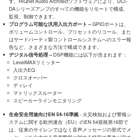
す。HiQnet Audio Architectソフトウェアにより、DCi-
DAシリーズアンプのすべての機能をリモートで構成、
監視、制御できます。
プログラム可能な汎用入出力ポート –
GPIOポートは、
ボリュームコントロール、プリセットのリコール、また
はサードパーティ製コントロールシステムへのエラー報
告など、さまざまな方法で構成できます。
デジタル信号処理
–
DSP機能には以下が含まれます：
LevelMAXリミッター
入出力EQ
クロスオーバー
ディレイ
マトリックスルーター
スピーカーラインモニタリング
生命安全用途向けEN 54-16準拠
- 火災検知および警報シ
ステムに関する欧州連合（EU）のEN 54規格第16部で
は、従来のサイレンではなく音声メッセージの形式でメ