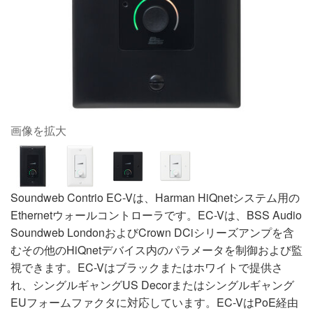
画像を拡大
Soundweb Contrio EC-Vは、Harman HiQnetシステム用の
Ethernetウォールコントローラです。EC-Vは、BSS Audio
Soundweb LondonおよびCrown DCiシリーズアンプを含
むその他のHiQnetデバイス内のパラメータを制御および監
視できます。EC-Vはブラックまたはホワイトで提供さ
れ、シングルギャングUS Decorまたはシングルギャング
EUフォームファクタに対応しています。EC-VはPoE経由