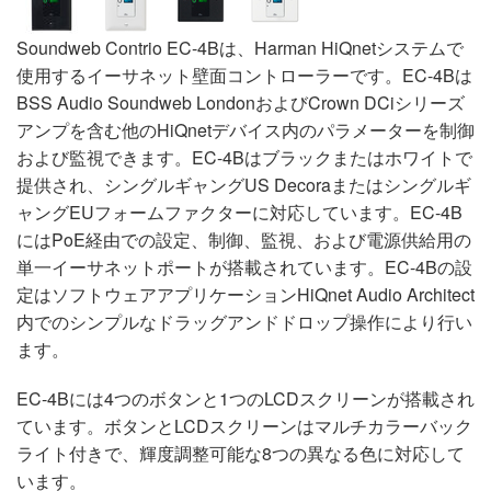
Soundweb Contrio EC-4Bは、Harman HiQnetシステムで
使用するイーサネット壁面コントローラーです。EC-4Bは
BSS Audio Soundweb LondonおよびCrown DCiシリーズ
アンプを含む他のHiQnetデバイス内のパラメーターを制御
および監視できます。EC-4Bはブラックまたはホワイトで
提供され、シングルギャングUS Decoraまたはシングルギ
ャングEUフォームファクターに対応しています。EC-4B
にはPoE経由での設定、制御、監視、および電源供給用の
単一イーサネットポートが搭載されています。EC-4Bの設
定はソフトウェアアプリケーションHiQnet Audio Architect
内でのシンプルなドラッグアンドドロップ操作により行い
ます。
EC-4Bには4つのボタンと1つのLCDスクリーンが搭載され
ています。ボタンとLCDスクリーンはマルチカラーバック
ライト付きで、輝度調整可能な8つの異なる色に対応して
います。