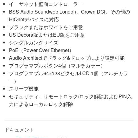
イーサネット壁面コントローラー
BSS Audio Soundweb London、Crown DCi、その他の
HiQnetデバイスに対応
ブラックまたはホワイトをご用意
US Decora版またはEU版をご用意
シングルガングサイズ
PoE（Power Over Ethernet）
Audio Architectでドラッグ&ドロップにより設定可能
プログラマブルボタン4個（マルチカラー）
プログラマブル64×128ピクセルLCD 1個（マルチカラ
ー）
スリープ機能
セキュリティ：リモートロック/ロック解除およびPIN入
力によるローカルロック解除
ドキュメント