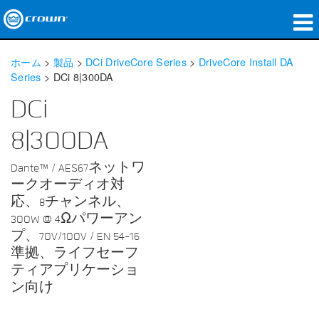
製品
ホーム
>
製品
>
DCi DriveCore Series
>
DriveCore Install DA
Series
>
DCi 8|300DA
アプリケーション
DCi
ネットワークオーディオ
8|300DA
購入先
Dante™ / AES67ネットワ
導入事例
ークオーディオ対
応、8チャンネル、
私たちのストーリー
300W @ 4Ωパワーアン
プ、70V/100V / EN 54-16
トレーニング
準拠、ライフセーフ
ティアプリケーショ
サポート
ン向け