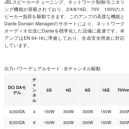
JBLスピーカーチューニング、ネットワーク制御/モニタリ
ング機能が搭載されており、2/4/8/16Ω、70V、100Vのス
ピーカー負荷を駆動できます。このアンプの高度な機能と
Dante Domain Managerのサポートにより、ネットワーク
オーディオ伝送にDanteを標準化した設備に最適です。本
アンプはEN 54-16に準拠しており、生命安全用途に対応
しています。
出力パワー:デュアルモード - 全チャンネル駆動
チ
ャ
DCi DAモ
ン
2Ω
4Ω
8Ω
16Ω
70Vr
デル
ネ
ル
4|300DA
4
150W
300W
300W
150W
300
8|300DA
8
150W
300W
300W
150W
300