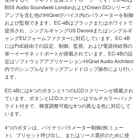
BSS Audio Soundweb LondonおよびCrown DCiシリーズ
アンプを含む他のHiQnetデバイス内のパラメーターを制御
および監視できます。EC-4Bはブラックまたはホワイトで
提供され、シングルギャングUS Decoraまたはシングルギ
ャングEUフォームファクターに対応しています。EC-4B
にはPoE経由での設定、制御、監視、および電源供給用の
単一イーサネットポートが搭載されています。EC-4Bの設
定はソフトウェアアプリケーションHiQnet Audio Architect
内でのシンプルなドラッグアンドドロップ操作により行い
ます。
EC-4Bには4つのボタンと1つのLCDスクリーンが搭載され
ています。ボタンとLCDスクリーンはマルチカラーバック
ライト付きで、輝度調整可能な8つの異なる色に対応して
います。
4つのボタンは、バイナリパラメーター制御(例:ミュー
ト)、プリセット呼び出し、またはソース選択のために使