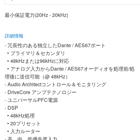
最小保証電力(20Hz - 20kHz)
詳細情報
- 冗長性のある独立したDante / AES67ポート
• プライマリ＆セカンダリ
• 48kHzまたは96kHzに対応
• アナログ入力からDante / AES67オーディオを処理前/処
理後に送信可能（@ 48kHz）
- Audio Architectコントロール＆モニタリング
- DriveCore アンプテクノロジー
- ユニバーサルPFC電源
- DSP
• 48kHz処理
• 20プリセット
• 入力ルーター
- 高、中、低優先度入力