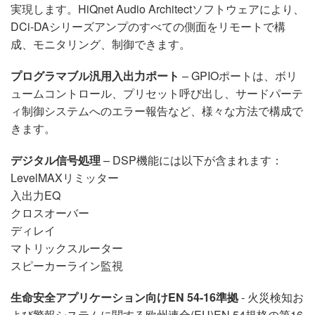
実現します。HiQnet Audio Architectソフトウェアにより、
DCi-DAシリーズアンプのすべての側面をリモートで構
成、モニタリング、制御できます。
プログラマブル汎用入出力ポート
– GPIOポートは、ボリ
ュームコントロール、プリセット呼び出し、サードパーテ
ィ制御システムへのエラー報告など、様々な方法で構成で
きます。
デジタル信号処理
– DSP機能には以下が含まれます：
LevelMAXリミッター
入出力EQ
クロスオーバー
ディレイ
マトリックスルーター
スピーカーライン監視
生命安全アプリケーション向けEN 54-16準拠
- 火災検知お
よび警報システムに関する欧州連合(EU)EN 54規格の第16