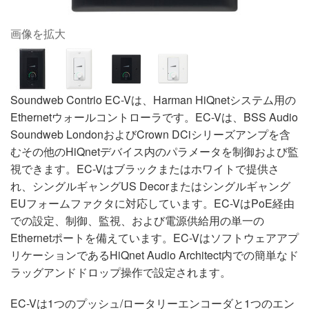
画像を拡大
Soundweb Contrio EC-Vは、Harman HiQnetシステム用の
Ethernetウォールコントローラです。EC-Vは、BSS Audio
Soundweb LondonおよびCrown DCiシリーズアンプを含
むその他のHiQnetデバイス内のパラメータを制御および監
視できます。EC-Vはブラックまたはホワイトで提供さ
れ、シングルギャングUS Decorまたはシングルギャング
EUフォームファクタに対応しています。EC-VはPoE経由
での設定、制御、監視、および電源供給用の単一の
Ethernetポートを備えています。EC-Vはソフトウェアアプ
リケーションであるHiQnet Audio Architect内での簡単なド
ラッグアンドドロップ操作で設定されます。
EC-Vは1つのプッシュ/ロータリーエンコーダと1つのエン