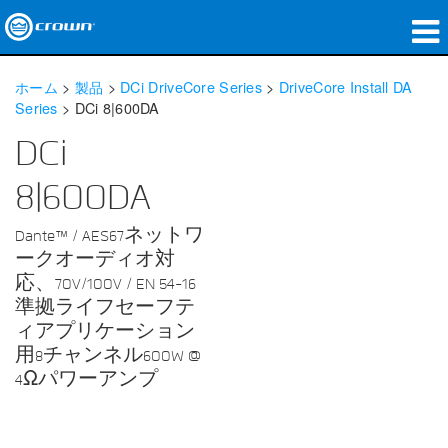
製品
ホーム
>
製品
>
DCi DriveCore Series
>
DriveCore Install DA
Series
>
DCi 8|600DA
アプリケーション
DCi
ネットワークオーディオ
8|600DA
購入先
Dante™ / AES67ネットワ
導入事例
ークオーディオ対
応、70V/100V / EN 54-16
私たちのストーリー
準拠ライフセーフテ
ィアプリケーション
トレーニング
用8チャンネル600W @
4Ωパワーアンプ
サポート