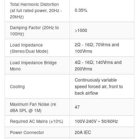
Total Harmonic Distortion
0.35%
(at full rated power, 20Hz -
20kHz)
Damping Factor (20Hz to
>1000
100Hz)
2Ω - 16Ω; 70Vrms and
Load Impedance
(Stereo/Dual Mode)
100Vrms
4Ω - 16Ω; 140Vrms and
Load Impedance Bridge
Mono
200Vrms
Continuously variable
Cooling
speed forced air, front to
back airflow
Maximum Fan Noise (re
47
dBA SPL @ 1M)
Required AC Mains (±10%)
100V-240V ~ 50/60Hz
Power Connector
20A IEC