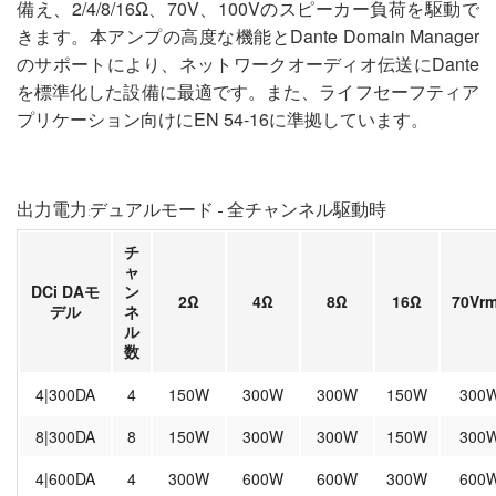
備え、2/4/8/16Ω、70V、100Vのスピーカー負荷を駆動で
きます。本アンプの高度な機能とDante Domain Manager
のサポートにより、ネットワークオーディオ伝送にDante
を標準化した設備に最適です。また、ライフセーフティア
プリケーション向けにEN 54-16に準拠しています。
出力電力:デュアルモード - 全チャンネル駆動時
チ
ャ
DCi DAモ
ン
2Ω
4Ω
8Ω
16Ω
70Vr
デル
ネ
ル
数
4|300DA
4
150W
300W
300W
150W
300
8|300DA
8
150W
300W
300W
150W
300
4|600DA
4
300W
600W
600W
300W
600