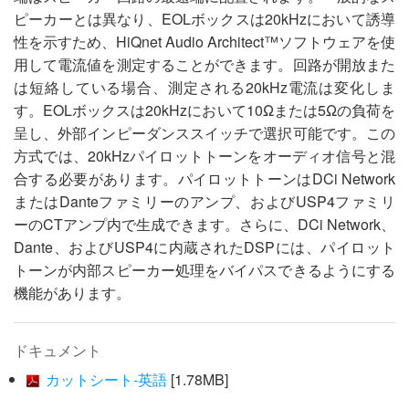
ピーカーとは異なり、EOLボックスは20kHzにおいて誘導
性を示すため、HiQnet Audio Architect™ソフトウェアを使
用して電流値を測定することができます。回路が開放また
は短絡している場合、測定される20kHz電流は変化しま
す。EOLボックスは20kHzにおいて10Ωまたは5Ωの負荷を
呈し、外部インピーダンススイッチで選択可能です。この
方式では、20kHzパイロットトーンをオーディオ信号と混
合する必要があります。パイロットトーンはDCi Network
またはDanteファミリーのアンプ、およびUSP4ファミリ
ーのCTアンプ内で生成できます。さらに、DCi Network、
Dante、およびUSP4に内蔵されたDSPには、パイロット
トーンが内部スピーカー処理をバイパスできるようにする
機能があります。
ドキュメント
カットシート-英語
[1.78MB]