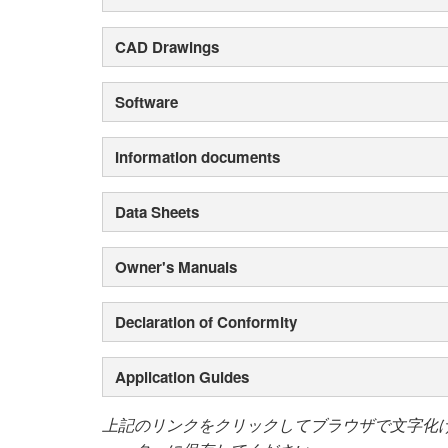
CAD Drawings
Software
Information documents
Data Sheets
Owner's Manuals
Declaration of Conformity
Application Guides
上記のリンクをクリックしてブラウザで文字化