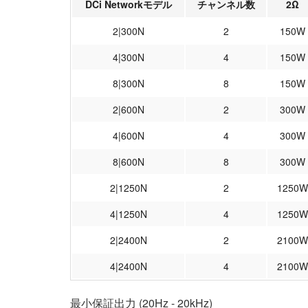
DCi Networkモデル
チャンネル数
2Ω
2|300N
2
150W
4|300N
4
150W
8|300N
8
150W
2|600N
2
300W
4|600N
4
300W
8|600N
8
300W
2|1250N
2
1250W
4|1250N
4
1250W
2|2400N
2
2100W
4|2400N
4
2100W
最小保証出力 (20Hz - 20kHz)