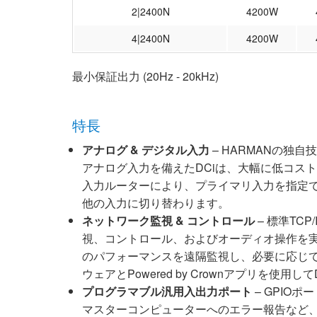
2|2400N
4200W
4|2400N
4200W
最小保証出力 (20Hz - 20kHz)
特長
アナログ & デジタル入力
– HARMANの独自
アナログ入力を備えたDCiは、大幅に低コス
入力ルーターにより、プライマリ入力を指定
他の入力に切り替わります。
ネットワーク監視 & コントロール
– 標準TC
視、コントロール、およびオーディオ操作を実
のパフォーマンスを遠隔監視し、必要に応じてコント
ウェアとPowered by Crownアプリを使用
プログラマブル汎用入出力ポート
– GPIO
マスターコンピューターへのエラー報告など