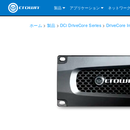
製品
アプリケーション
ネットワー
CDi DriveCore Series
CDi DriveCore Series- Analog
Installed Sound
CDi 2|300
DCi DriveCor
当社のソリ
ホーム
>
製品
>
DCi DriveCore Series
>
DriveCore In
CDi Series
CDi DriveCore Series- BLU Link
CDi 1000
Recording Broadcast
CDi 4|300
CDi 2|300BL
I-Tech HD Se
DCi DriveCor
BLU link
Commercial Series
CDi 2000
135MA
Portable PA
CDi 2|600
CDi 4|300BL
CDi DriveCor
ComTech Dri
XLi Series
Dante
ComTech Series
CDi 4000
160MA
ComTech D Series
Cinema
CDi 4|600
CDi 4|600BL
CTD-2125
Commercial 
XTi 2 Series
DCi DriveCor
CobraNet
DCi DriveCore Series
CDi 6000
ComTech DriveCore Series
DriveCore Install Analog Series
Tour Sound
CDi 2|1200
CDi 2|600BL
CTD-4125
CT 475
DCi 2|300
ComTech Dri
XLS DriveCor
XLC Series
I-Tech HD Se
AVB
I-Tech HD Series
DriveCore Install DA Series
I-Tech 4x3500HD
CDi 4|1200
CDi 2|1200BL
CTD-8125
CT 4150
DCi 2|600
DCi 4|300DA
XLC Series
DSi 2.0 Seri
VRack
VRack
DriveCore Install Network Series
I-Tech 12000HD
VRack 4x3500HD
CDi 4|1200BL
CT 875
DCi 4|300
DCi 8|300DA
DCi 2|300N
CDi Series
XLC Series
I-Tech 9000HD
VRack 12000HD
XLC 21300
CT 8150
DCi 4|600
DCi 4|600DA
DCi 2|600N
XLi Series
I-Tech 5000HD
XLC 2500
XLi 800
DCi 8|300
DCi 8|600DA
DCi 4|300N
XLS DriveCore 2 Series
XLC 2800
XLi 1500
XLS 1002
DCi 8|600
DCi 4|1250DA
DCi 4|600N