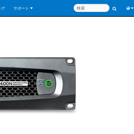
ング
サポート
お問い合わせ
Engl
いつでもヘルプセンター
中
コンサルタントポータル
Port
ソフトウェア
日
ダウンロード
한
保証
製品登録
サービス
システム設計ツール
よくあるご質問