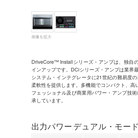
XTi 2 Series
XLi 2500
XLS 1502
XTi 1002
DCi 2|1250
DCi 8|300N
アンプアクセサリー
XLi 3500
XLS 2002
XTi 2002
XFMR-4
DCi 4|1250
DCi 8|600N
生産終了製品
XLS 2502
XTi 4002
EOL Box
DCi 2|1250N
画像を拡大
XTi 6002
DCi 4|1250N
DCi 2|2400N
DriveCore™ Installシリーズ・アンプは
インアップです。DCiシリーズ・アンプは業界
DCi 4|2400N
システム・インテグレータに21世紀の難易度
柔軟性を提供します。多機能でコンパクト、高い
フェッショナル及び商業用パワー・アンプ技術に
承しています。
出力パワー:デュアル・モード