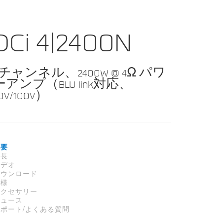
DCi 4|2400N
4チャンネル、2400W @ 4Ω パワ
ーアンプ（BLU link対応、
0V/100V）
概要
特長
ビデオ
ダウンロード
仕様
アクセサリー
ニュース
サポート/よくある質問