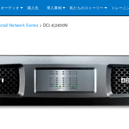
クオーディオ
購入先
導入事例
私たちのストーリー
トレーニ
e Series
ューションについて
DriveCore Install Analog Series
ニュース
会社概要
stall Network Series
>
DCi 4|2400N
ries
e Series
DriveCore Install DA Series
DriveCore Install Analog Series
品質保証
e Series
veCore Series
DriveCore Install Network Series
CDi DriveCore Series- Analog
DriveCore Install DA Series
テクノロジー
Series
e Series
CDi DriveCore Series- BLU Link
DriveCore Install Network Series
DriveCore Install Analog Series
世界中の Crown
veCore Series
e 2 Series
ries
DriveCore Install DA Series
es
DriveCore Install Network Series