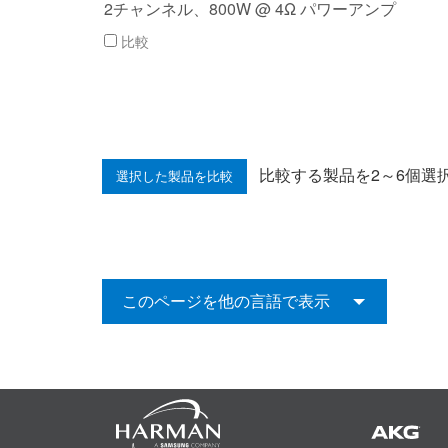
2チャンネル、800W @ 4Ω パワーアンプ
比較
比較する製品を2～6個選
このページを他の言語で表示