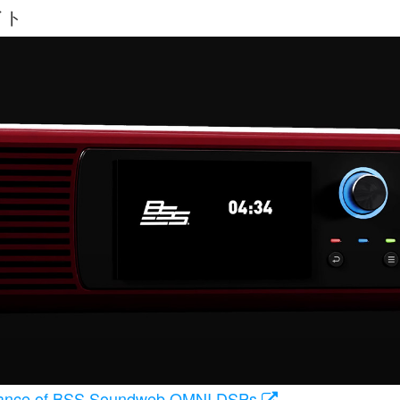
イト
formance of BSS Soundweb OMNI DSPs