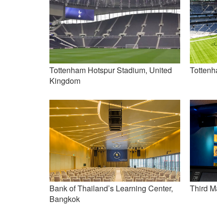
Tottenham Hotspur Stadium, United
Tottenh
Kingdom
Bank of Thailand’s Learning Center,
Third M
Bangkok