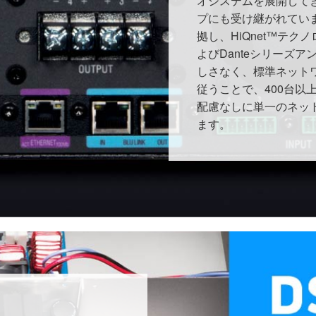
オシステムを展開してき
プにも受け継がれていま
拠し、HiQnet™テ
よびDanteシリーズ
しさなく、標準ネット
従うことで、400台以
配慮なしに単一のネッ
ます。