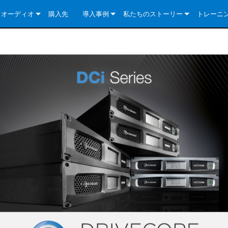
クオーディオ
購入先
導入事例
私たちのストーリー
トレーニ
e Series
ューションについて
DriveCore Install Analog Series
ニュース
会社概要
ries
e Series
DriveCore Install DA Series
DriveCore Install Analog Series
品質保証
e Series
veCore Series
DriveCore Install Network Series
CDi DriveCore Series- Analog
DriveCore Install DA Series
テクノロジー
Series
e Series
CDi DriveCore Series- BLU Link
DriveCore Install Network Series
DriveCore Install Analog Series
世界中の Crown
veCore Series
e 2 Series
ries
DriveCore Install DA Series
es
DriveCore Install Network Series