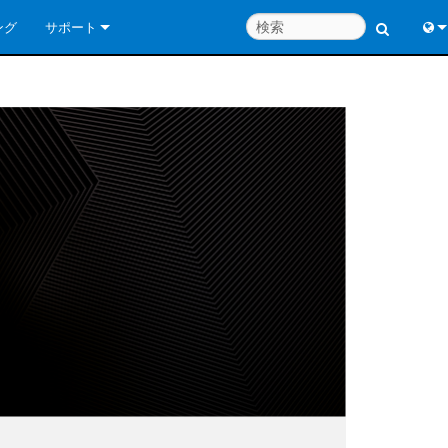
ング
サポート
お問い合わせ
Engl
いつでもヘルプセンター
中
コンサルタントポータル
Port
ソフトウェア
Fran
ダウンロード
日
保証
한
製品登録
Deu
サービス
システム設計ツール
よくあるご質問