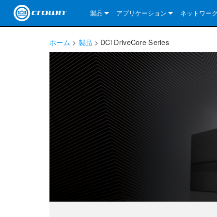
製品
アプリケーション
ネットワー
CDi DriveCore Series
CDi DriveCore Series- Analog
Installed Sound
CDi 2|300
DCi DriveCor
当社のソリ
ホーム
>
製品
>
DCi DriveCore Series
CDi Series
CDi DriveCore Series- BLU Link
CDi 1000
Recording Broadcast
CDi 4|300
CDi 2|300BL
I-Tech HD Se
DCi DriveCor
BLU link
Commercial Series
CDi 2000
135MA
Portable PA
CDi 2|600
CDi 4|300BL
CDi DriveCor
ComTech Dri
XLi Series
Dante
ComTech Series
CDi 4000
160MA
ComTech D Series
Cinema
CDi 4|600
CDi 4|600BL
CTD-2125
Commercial 
XTi 2 Series
DCi DriveCor
CobraNet
DCi DriveCore Series
CDi 6000
ComTech DriveCore Series
DriveCore Install Analog Series
Tour Sound
CDi 2|1200
CDi 2|600BL
CTD-4125
CT 475
DCi 2|300
ComTech Dri
XLS DriveCor
XLC Series
I-Tech HD Se
AVB
I-Tech HD Series
DriveCore Install DA Series
I-Tech 4x3500HD
CDi 4|1200
CDi 2|1200BL
CTD-8125
CT 4150
DCi 2|600
DCi 4|300DA
XLC Series
DSi 2.0 Seri
VRack
VRack
DriveCore Install Network Series
I-Tech 12000HD
VRack 4x3500HD
CDi 4|1200BL
CT 875
DCi 4|300
DCi 8|300DA
DCi 2|300N
CDi Series
XLC Series
I-Tech 9000HD
VRack 12000HD
XLC 21300
CT 8150
DCi 4|600
DCi 4|600DA
DCi 2|600N
XLi Series
I-Tech 5000HD
XLC 2500
XLi 800
DCi 8|300
DCi 8|600DA
DCi 4|300N
XLS DriveCore 2 Series
XLC 2800
XLi 1500
XLS 1002
DCi 8|600
DCi 4|1250DA
DCi 4|600N