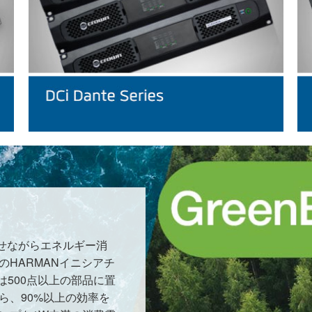
させながらエネルギー消
HARMANイニシアチ
プは500点以上の部品に置
ら、90%以上の効率を