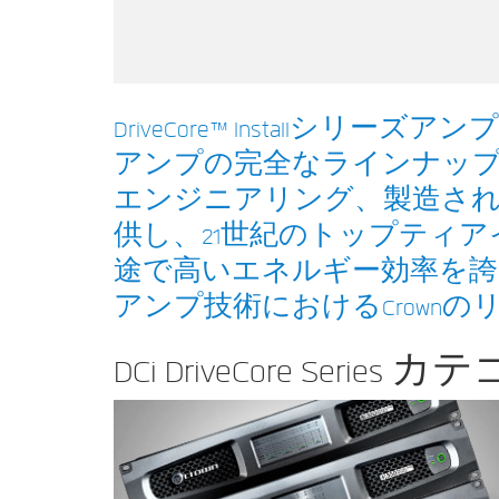
XTi 2 Series
XLi 2500
XLS 1502
XTi 1002
DCi 2|1250
DCi 8|300N
アンプアクセサリー
XLi 3500
XLS 2002
XTi 2002
XFMR-4
DCi 4|1250
DCi 8|600N
生産終了製品
XLS 2502
XTi 4002
EOL Box
DCi 2|1250N
DriveCore™ Install
XTi 6002
DCi 4|1250N
アンプの完全なラインナップ
エンジニアリング、製造さ
DCi 2|2400N
供し、21世紀のトップティ
DCi 4|2400N
途で高いエネルギー効率を誇
アンプ技術におけるCrown
DCi DriveCore Series