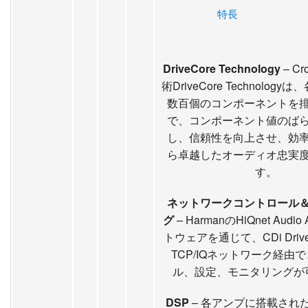
特長
DriveCore Technology
– C
術DriveCore Technolog
数百個のコンポーネントを
で、コンポーネント値のば
し、信頼性を向上させ、効
ら卓越したオーディオ忠実
す。
ネットワークコントロール
グ
– HarmanのHiQnet Audio 
トウェアを通じて、CDi Driv
TCP/IQネットワーク経由
ル、設定、モニタリングが
DSP
– 各アンプに搭載され