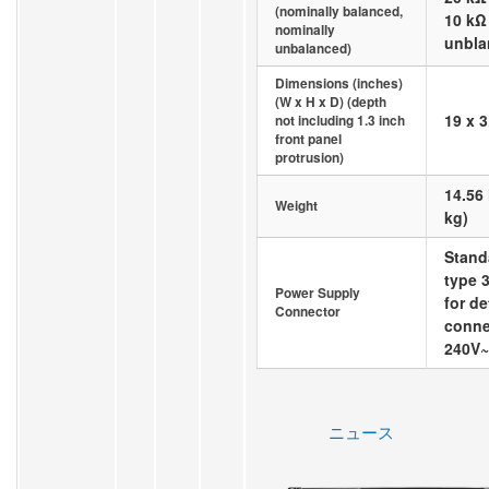
(nominally balanced,
10 kΩ
nominally
unbla
unbalanced)
Dimensions (inches)
(W x H x D) (depth
19 x 3
not including 1.3 inch
front panel
protrusion)
14.56 
Weight
kg)
Stand
type 3
Power Supply
for d
Connector
conne
240V~
ニュース