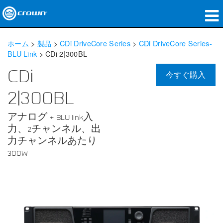
製品
ホーム
>
製品
>
CDi DriveCore Series
>
CDi DriveCore Series-
BLU Link
>
CDi 2|300BL
アプリケーション
CDi
今すぐ購入
ネットワークオーディオ
2|300BL
購入先
アナログ + BLU link入
導入事例
力、2チャンネル、出
力チャンネルあたり
私たちのストーリー
300W
トレーニング
サポート