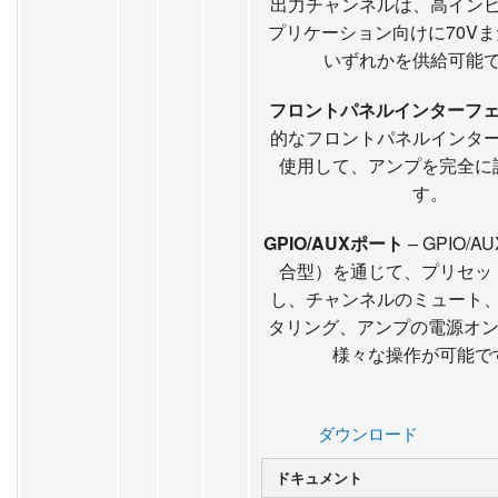
出力チャンネルは、高イン
プリケーション向けに70Vま
いずれかを供給可能
フロントパネルインターフ
的なフロントパネルインタ
使用して、アンプを完全に
す。
GPIO/AUXポート
– GPIO/
合型）を通じて、プリセッ
し、チャンネルのミュート
タリング、アンプの電源オン
様々な操作が可能で
ダウンロード
ドキュメント