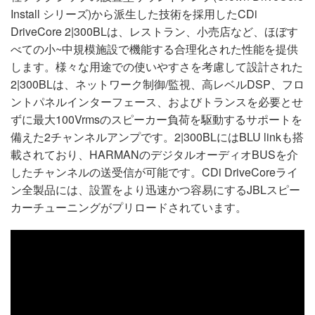
Install シリーズ)から派生した技術を採用したCDi
DriveCore 2|300BLは、レストラン、小売店など、ほぼす
べての小~中規模施設で機能する合理化された性能を提供
します。様々な用途での使いやすさを考慮して設計された
2|300BLは、ネットワーク制御/監視、高レベルDSP、フロ
ントパネルインターフェース、およびトランスを必要とせ
ずに最大100Vrmsのスピーカー負荷を駆動するサポートを
備えた2チャンネルアンプです。2|300BLにはBLU linkも搭
載されており、HARMANのデジタルオーディオBUSを介
したチャンネルの送受信が可能です。CDi DriveCoreライ
ン全製品には、設置をより迅速かつ容易にするJBLスピー
カーチューニングがプリロードされています。