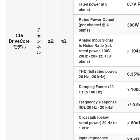
0.7V 
rated power at 8
ohms)
Rated Power Output
300W
(per channel @ 4
チ
ohms)
CDi
ャ
Analog Input Signal
DriveCore
ン
2Ω
4Ω
to Noise Ratio (ref.
モデル
ネ
> 104
rated power, 100V,
ル
20Hz - 20kHz) at 8
ohms)
THD (full rated power,
0.35%
20 Hz - 20 kHz)
Damping Factor (20
> 100
Hz to 100 Hz)
Frequency Response
+/-0.
(8Ω, 20 Hz - 20 kHz)
Crosstalk (below
> 80d
rated power) 20 Hz to
1 kHz
Input Impedance
20 kΩ