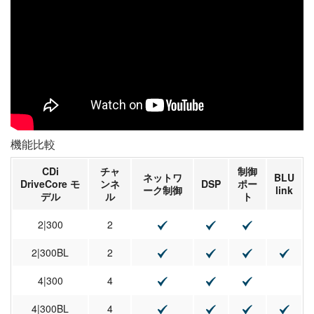
機能比較
CDi
チャ
制御
ネットワ
BLU
DriveCore モ
ンネ
DSP
ポー
ーク制御
link
デル
ル
ト
2|300
2
2|300BL
2
4|300
4
4|300BL
4