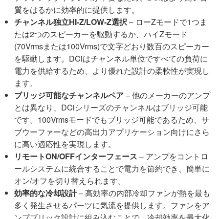
質をはるかに効率的に提供します。
チャンネル独立HI-Z/LOW-Z選択
– ローZモードで1つま
たは2つのスピーカーを駆動するか、ハイZモード
(70Vrmsまたは100Vrms)で文字どおり数百のスピーカー
を駆動します。DCiはチャンネル単位ですべての負荷に
電力を供給するため、より優れた設計の柔軟性が実現し
ます。
ブリッジ可能なチャンネルペア
– 他のメーカーのアンプ
とは異なり、DCiシリーズのチャンネルはブリッジ可能
です。100Vrmsモードでもブリッジ可能であるため、サ
ブウーファーなどの高出力アプリケーション向けにさら
に高い適応性を実現します。
リモートON/OFFインターフェース
– アンプをコントロ
ールシステムに統合することで電力を節約でき、簡単に
オン/オフを切り替えられます。
効率的な冷却設計
– 高効率の内部冷却ファンが熱を最も
多く発生させるパーツに気流を提供します。ファンをア
ンプブリック設計に組み込むことで、冷却効率を最大化