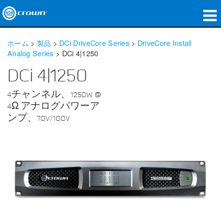
製品
ホーム
>
製品
>
DCi DriveCore Series
>
DriveCore Install
Analog Series
>
DCi 4|1250
アプリケーション
DCi 4|1250
ネットワークオーディオ
4チャンネル、1250W @
購入先
4Ω アナログパワーア
ンプ、70V/100V
導入事例
私たちのストーリー
トレーニング
サポート