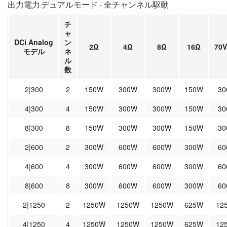
出力電力:デュアルモード - 全チャンネル駆動
チ
ャ
DCi Analog
ン
2Ω
4Ω
8Ω
16Ω
70V
モデル
ネ
ル
数
2|300
2
150W
300W
300W
150W
30
4|300
4
150W
300W
300W
150W
30
8|300
8
150W
300W
300W
150W
30
2|600
2
300W
600W
600W
300W
60
4|600
4
300W
600W
600W
300W
60
8|600
8
300W
600W
600W
300W
60
2|1250
2
1250W
1250W
1250W
625W
12
4|1250
4
1250W
1250W
1250W
625W
12