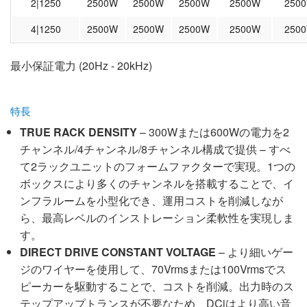
2|1250
2500W
2500W
2500W
2500W
250
4|1250
2500W
2500W
2500W
2500W
250
最小保証電力 (20Hz - 20kHz)
特長
TRUE RACK DENSITY
– 300Wまたは600Wの電力を2
チャンネル/4チャンネル/8チャンネル構成で提供 – すべ
て2ラックユニットのフォームファクターで実現。1つの
ボックスにより多くのチャンネルを搭載することで、イ
ンフラルームを小型化でき、運用コストを削減しなが
ら、最高レベルのインストレーション柔軟性を実現しま
す。
DIRECT DRIVE CONSTANT VOLTAGE
– より細いゲー
ジのワイヤーを使用して、70Vrmsまたは100Vrmsでス
ピーカーを駆動することで、コストを削減。出力時のス
テップアップトランスが不要なため、DCiはより高い音