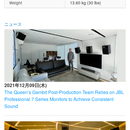
Weight
13.60 kg (30 lbs)
ニュース
2021年12月09日(木)
The Queen’s Gambit Post-Production Team Relies on JBL
Professional 7 Series Monitors to Achieve Consistent
Sound