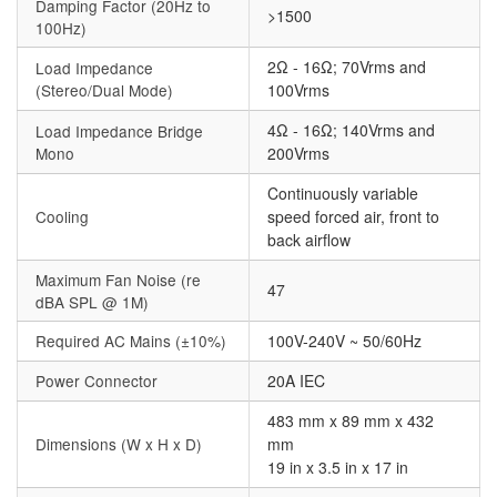
Damping Factor (20Hz to
>1500
100Hz)
2Ω - 16Ω; 70Vrms and
Load Impedance
(Stereo/Dual Mode)
100Vrms
4Ω - 16Ω; 140Vrms and
Load Impedance Bridge
Mono
200Vrms
Continuously variable
Cooling
speed forced air, front to
back airflow
Maximum Fan Noise (re
47
dBA SPL @ 1M)
Required AC Mains (±10%)
100V-240V ~ 50/60Hz
Power Connector
20A IEC
483 mm x 89 mm x 432
Dimensions (W x H x D)
mm
19 in x 3.5 in x 17 in