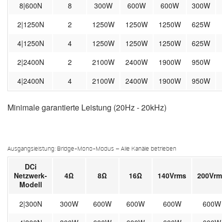
8|600N
8
300W
600W
600W
300W
2|1250N
2
1250W
1250W
1250W
625W
4|1250N
4
1250W
1250W
1250W
625W
2|2400N
2
2100W
2400W
1900W
950W
4|2400N
4
2100W
2400W
1900W
950W
Minimale garantierte Leistung (20Hz - 20kHz)
Ausgangsleistung: Bridge-Mono-Modus – Alle Kanäle betrieben
DCi
Netzwerk-
4Ω
8Ω
16Ω
140Vrms
200Vrm
Modell
2|300N
300W
600W
600W
600W
600W