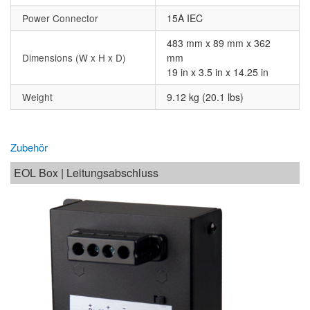
Power Connector
15A IEC
483 mm x 89 mm x 362
Dimensions (W x H x D)
mm
19 in x 3.5 in x 14.25 in
Weight
9.12 kg (20.1 lbs)
Zubehör
EOL Box | Leitungsabschluss