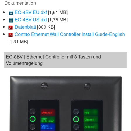
Dokumentation
EC-4BV EU dxf
[1,61 MB]
EC-4BV US dxf
[1,75 MB]
Datenblatt
[300 KB]
Contrio Ethernet Wall Controller Install Guide-English
[1,31 MB]
EC-8BV | Ethernet-Controller mit 8 Tasten und
Volumenregelung