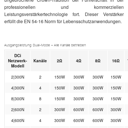
professionellen und kommerziellen
Leistungsverstärkertechnologie fort. Dieser Verstärker
erfüllt die EN 54-16 Norm für Lebensschutzanwendungen.
Ausgangsleistung: Dual-Mode – Alle Kanäle betrieben
DCi
Netzwerk-
Kanäle
2Ω
4Ω
8Ω
16Ω
Modell
2|300N
2
150W
300W
300W
150W
4|300N
4
150W
300W
300W
150W
8|300N
8
150W
300W
300W
150W
2|600N
2
300W
600W
600W
300W
4|600N
4
300W
600W
600W
300W