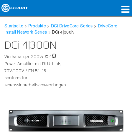
Produkte
Startseite
>
Produkte
>
DCi DriveCore Series
>
DriveCore
Install Network Series
>
DCi 4|300N
Anwendungen
DCi 4|300N
Netzwerk-Audio
Vierkanaliger, 300W @ 4Ω
Wo zu kaufen
Power Amplifier mit BLU-Link,
70V/100V / EN 54-16
Fallstudien
konform für
lebenssicherheitsanwendungen
Unsere Geschichte
Schulungen
Support