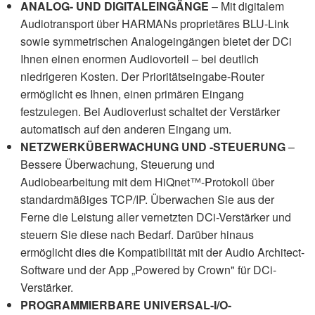
ANALOG- UND DIGITALEINGÄNGE
– Mit digitalem
Audiotransport über HARMANs proprietäres BLU-Link
sowie symmetrischen Analogeingängen bietet der DCi
Ihnen einen enormen Audiovorteil – bei deutlich
niedrigeren Kosten. Der Prioritätseingabe-Router
ermöglicht es Ihnen, einen primären Eingang
festzulegen. Bei Audioverlust schaltet der Verstärker
automatisch auf den anderen Eingang um.
NETZWERKÜBERWACHUNG UND -STEUERUNG
–
Bessere Überwachung, Steuerung und
Audiobearbeitung mit dem HiQnet™-Protokoll über
standardmäßiges TCP/IP. Überwachen Sie aus der
Ferne die Leistung aller vernetzten DCi-Verstärker und
steuern Sie diese nach Bedarf. Darüber hinaus
ermöglicht dies die Kompatibilität mit der Audio Architect-
Software und der App „Powered by Crown" für DCi-
Verstärker.
PROGRAMMIERBARE UNIVERSAL-I/O-