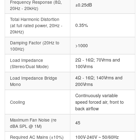
Frequency Response (8Ω,
±0.25dB
20Hz - 20kHz)
Total Harmonic Distortion
0.35%
(at full rated power, 20Hz -
20kHz)
Damping Factor (20Hz to
>1000
100Hz)
2Ω - 16Ω; 70Vrms and
Load Impedance
(Stereo/Dual Mode)
100Vrms
4Ω - 16Ω; 140Vrms and
Load Impedance Bridge
Mono
200Vrms
Continuously variable
Cooling
speed forced air, front to
back airflow
Maximum Fan Noise (re
45
dBA SPL @ 1M)
Required AC Mains (±10%)
100V-240V ~ 50/60Hz