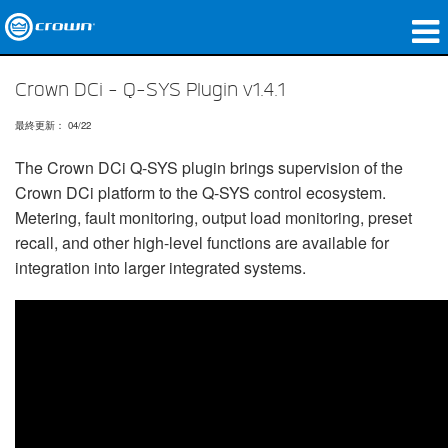
製品
Crown DCi - Q-SYS Plugin v1.4.1
アプリケーション
最終更新： 04/22
ネットワークオーディオ
The Crown DCi Q-SYS plugin brings supervision of the
Crown DCi platform to the Q-SYS control ecosystem.
購入先
Metering, fault monitoring, output load monitoring, preset
recall, and other high-level functions are available for
導入事例
integration into larger integrated systems.
私たちのストーリー
トレーニング
サポート