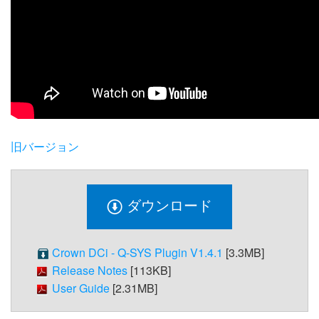
言語/地域
旧バージョン
ダウンロード
Crown DCi - Q-SYS Plugin V1.4.1
[3.3MB]
Release Notes
[113KB]
User Guide
[2.31MB]