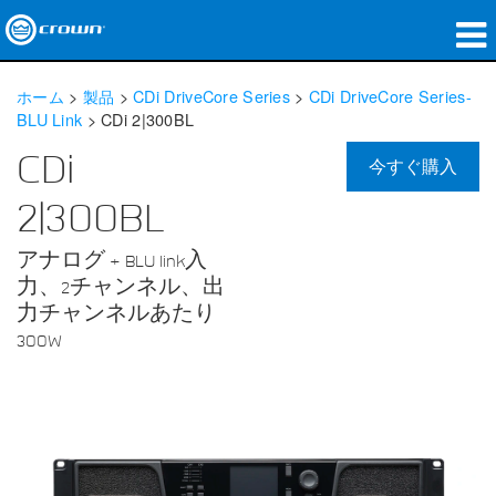
製品
ホーム
>
製品
>
CDi DriveCore Series
>
CDi DriveCore Series-
BLU Link
>
CDi 2|300BL
アプリケーション
CDi
今すぐ購入
ネットワークオーディオ
2|300BL
購入先
アナログ + BLU link入
導入事例
力、2チャンネル、出
力チャンネルあたり
私たちのストーリー
300W
トレーニング
サポート