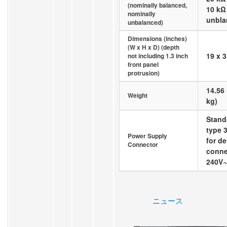
(nominally balanced,
10 kΩ
nominally
unbla
unbalanced)
Dimensions (inches)
(W x H x D) (depth
19 x 3
not including 1.3 inch
front panel
protrusion)
14.56 
Weight
kg)
Stand
type 3
Power Supply
for d
Connector
conne
240V~
ニュース