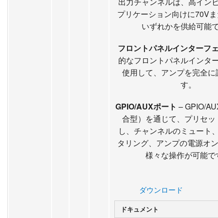
出力チャンネルは、高イン
プリケーション向けに70Vま
いずれかを供給可能
フロントパネルインターフ
的なフロントパネルインタ
使用して、アンプを完全に
す。
GPIO/AUXポート
– GPIO/
合型）を通じて、プリセッ
し、チャンネルのミュート
タリング、アンプの電源オン
様々な操作が可能で
ダウンロード
ドキュメント