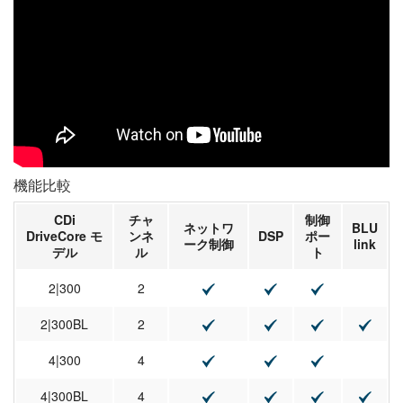
機能比較
CDi
チャ
制御
ネットワ
BLU
DriveCore モ
ンネ
DSP
ポー
ーク制御
link
デル
ル
ト
2|300
2
2|300BL
2
4|300
4
4|300BL
4