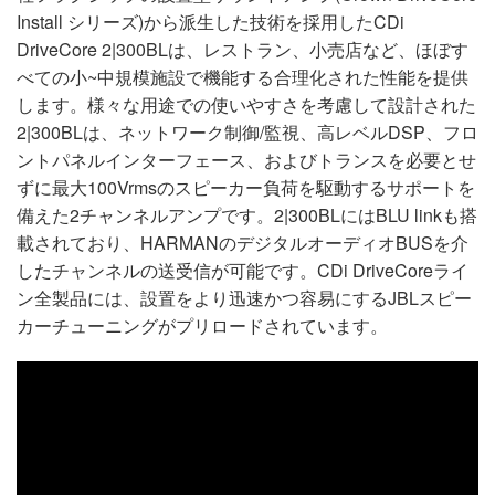
Install シリーズ)から派生した技術を採用したCDi
DriveCore 2|300BLは、レストラン、小売店など、ほぼす
べての小~中規模施設で機能する合理化された性能を提供
します。様々な用途での使いやすさを考慮して設計された
2|300BLは、ネットワーク制御/監視、高レベルDSP、フロ
ントパネルインターフェース、およびトランスを必要とせ
ずに最大100Vrmsのスピーカー負荷を駆動するサポートを
備えた2チャンネルアンプです。2|300BLにはBLU linkも搭
載されており、HARMANのデジタルオーディオBUSを介
したチャンネルの送受信が可能です。CDi DriveCoreライ
ン全製品には、設置をより迅速かつ容易にするJBLスピー
カーチューニングがプリロードされています。