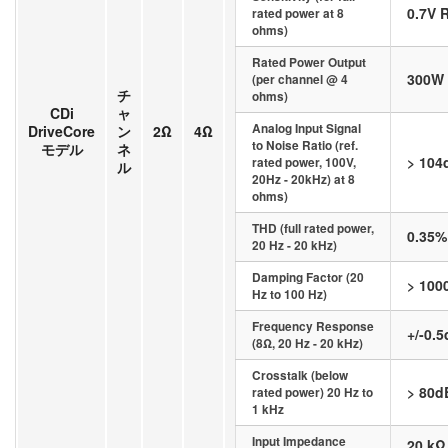
0.7V 
rated power at 8
ohms)
Rated Power Output
300W
(per channel @ 4
チ
ohms)
CDi
ャ
Analog Input Signal
DriveCore
ン
2Ω
4Ω
to Noise Ratio (ref.
モデル
ネ
> 104
rated power, 100V,
ル
20Hz - 20kHz) at 8
ohms)
THD (full rated power,
0.35%
20 Hz - 20 kHz)
Damping Factor (20
> 100
Hz to 100 Hz)
Frequency Response
+/-0.
(8Ω, 20 Hz - 20 kHz)
Crosstalk (below
> 80d
rated power) 20 Hz to
1 kHz
Input Impedance
20 kΩ