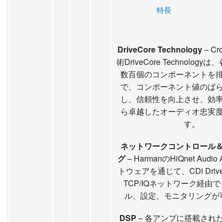
特長
DriveCore Technology
– C
術DriveCore Technolog
数百個のコンポーネントを
で、コンポーネント値のば
し、信頼性を向上させ、効
ら卓越したオーディオ忠実
す。
ネットワークコントロール
グ
– HarmanのHiQnet Audio 
トウェアを通じて、CDi Driv
TCP/IQネットワーク経由
ル、設定、モニタリングが
DSP
– 各アンプに搭載され