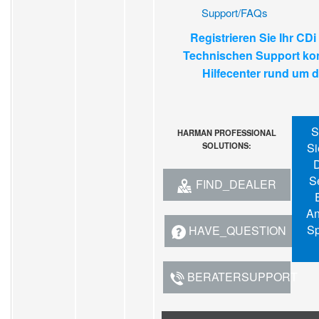
Support/FAQs
Registrieren Sie Ihr CD
Technischen Support kon
Hilfecenter rund um d
S
HARMAN PROFESSIONAL
SOLUTIONS:
Si
D
Se
FIND_DEALER
An
Sp
HAVE_QUESTION
BERATERSUPPORT