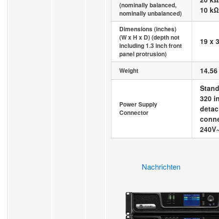
(nominally balanced,
10 kΩ
nominally unbalanced)
Dimensions (inches)
(W x H x D) (depth not
19 x 3
including 1.3 inch front
panel protrusion)
14.56 
Weight
Stand
320 in
Power Supply
detac
Connector
conne
240V
Nachrichten