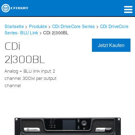
Produkte
Startseite
>
Produkte
>
CDi DriveCore Series
>
CDi DriveCore
Series- BLU Link
>
CDi 2|300BL
Anwendungen
CDi
Jetzt Kaufen
Netzwerk-Audio
2|300BL
Wo zu kaufen
Analog + BLU link input, 2
Fallstudien
channel, 300W per output
channel
Unsere Geschichte
Schulungen
Support