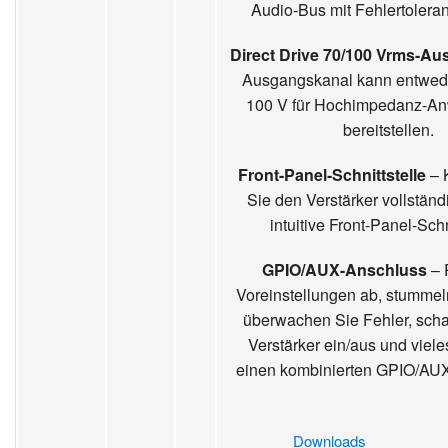
Audio-Bus mit Fehlertoleran
Direct Drive 70/100 Vrms-A
Ausgangskanal kann entwede
100 V für Hochimpedanz-A
bereitstellen.
Front-Panel-Schnittstelle
– 
Sie den Verstärker vollständ
intuitive Front-Panel-Schni
GPIO/AUX-Anschluss
– 
Voreinstellungen ab, stummel
überwachen Sie Fehler, scha
Verstärker ein/aus und viel
einen kombinierten GPIO/AU
Downloads