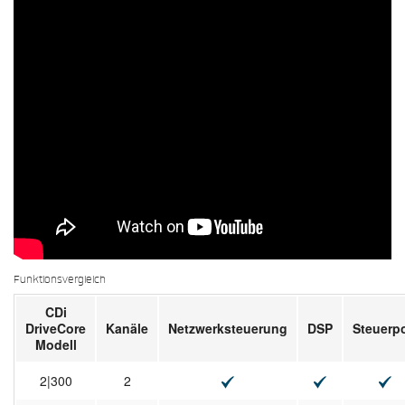
Funktionsvergleich
CDi
DriveCore
Kanäle
Netzwerksteuerung
DSP
Steuerpo
Modell
2|300
2