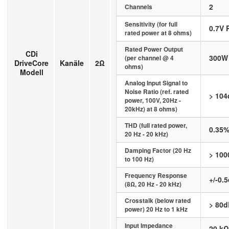
2
Channels
Sensitivity (for full
0.7V
rated power at 8 ohms)
Rated Power Output
CDi
300W
(per channel @ 4
DriveCore
Kanäle
2Ω
ohms)
Modell
Analog Input Signal to
Noise Ratio (ref. rated
> 10
power, 100V, 20Hz -
20kHz) at 8 ohms)
THD (full rated power,
0.35
20 Hz - 20 kHz)
Damping Factor (20 Hz
> 100
to 100 Hz)
Frequency Response
+/-0.
(8Ω, 20 Hz - 20 kHz)
Crosstalk (below rated
> 80
power) 20 Hz to 1 kHz
Input Impedance
20 kΩ