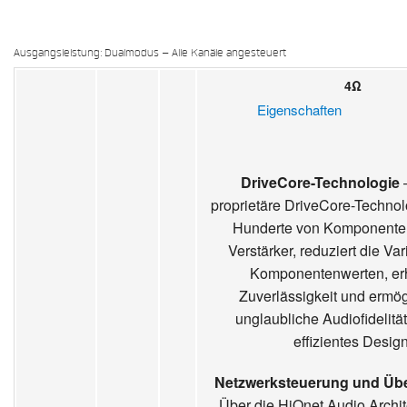
Ausgangsleistung: Dualmodus – Alle Kanäle angesteuert
4Ω
Eigenschaften
DriveCore-Technologie
proprietäre DriveCore-Technolo
Hunderte von Komponente
Verstärker, reduziert die Vari
Komponentenwerten, erh
Zuverlässigkeit und ermög
unglaubliche Audiofidelität
effizientes Design
Netzwerksteuerung und Ü
Über die HiQnet Audio Archit