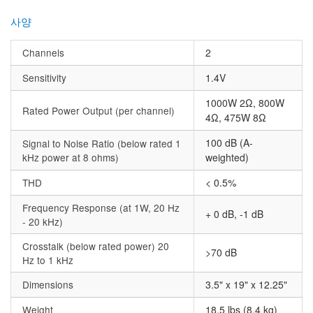
사양
Channels
2
Sensitivity
1.4V
1000W 2Ω, 800W
Rated Power Output (per channel)
4Ω, 475W 8Ω
100 dB (A-
Signal to Noise Ratio (below rated 1
kHz power at 8 ohms)
weighted)
THD
< 0.5%
Frequency Response (at 1W, 20 Hz
+ 0 dB, -1 dB
- 20 kHz)
Crosstalk (below rated power) 20
>70 dB
Hz to 1 kHz
Dimensions
3.5" x 19" x 12.25"
Weight
18.5 lbs (8.4 kg)