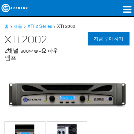
제품
홈
>
제품
>
XTi 2 Series
>
XTi 2002
응용 분야
XTi 2002
지금 구매하기
네트워크 오디오
2채널, 800W @ 4Ω 파워
앰프
구매처
사례 연구
회사 소개
교육
지원