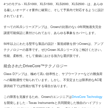
4つのモデル - XLS1000、XLS1500、XLS2000、XLS2500 - は、あらゆ
る厳しいオーディオ要件に確実に、そして予算内で対応するように設計
されています。
すべてのXLSシリーズアンプは、Crownの比類のない3年間無過失完全
譲渡可能保証に裏付けられており、あらゆる事象をカバーします。
50年以上にわたる堅牢な製品の設計・製造経験を持つCrownは、アンプ
テクノロジーの基準です。ぜひCrown XLSシリーズをご検討ください。
性能、柔軟性、そして価値における強力な選択肢です。
統合されたDriveCore™テクノロジー
Class Dアンプは、極めて高い効率性と、サブウーファーなどの難負荷
への駆動適性で知られています。しかし、不安定または限界的なAC電
源供給下では性能が低下する場合があります。
この障害を克服するため、Crownのエンジニアは
DriveCore Technology
を開発しました - Texas Instrumentsと共同開発した独自のハイブリッ