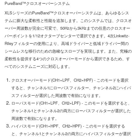
PureBand™クロスオーバーシステム
XLSシリーズのPureBand™クロスオーバーシステムは、あらゆるシス
テムに膨大な柔軟性と性能を追加します。このシステムでは、クロスオ
ーバー周波数が完全に可変で、50Hzから3kHzまでの任意のクロスオー
バーポイントを1/12オクターブセンターで選択できます。4次Linkwitz-
Rileyフィルターの使用により、高域ドライバーと低域ドライバー間の
シームレスな移行のための急峻なスロープを実現します。また、究極の
柔軟性を提供する4つのクロスオーバーモードから選択できるため、す
べてのシステムニーズに対応します。
クロスオーバーモード(CH1=LPF、CH2=HPF) - このモードを選択
すると、チャンネル1にローパスフィルター、チャンネル2にハイパ
スフィルターが選択した周波数で有効になります。
ローパスモード(CH1=LPF、CH2=LPF) - このモードを選択すると、
チャンネル1とチャンネル2の両方にローパスフィルターが選択した
周波数で有効になります。
ハイパスモード(CH1=HPF、CH2=HPF) - このモードを選択する
と、チャンネル1とチャンネル2の両方にハイパスフィルターが選択