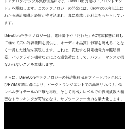
ドアナログ-デジタル集積回路(IC)で、Class D出力段の「フロントエン
ド」を駆動します。このテクノロジーの開発には、Crownの60年以上に
わたる設計知識と経験が注ぎ込まれ、真に卓越した利点をもたらしてい
ます。
DriveCore™テクノロジーは、電圧降下や「汚れた」AC電源状態に対し
て極めて広い許容範囲を提供し、オーディオ品質に影響を与えることな
く一貫した性能を実現します。これは、変動する発電機電力や照明機
器、バックライン機材などによる過負荷によって、パフォーマンスが損
なわれないことを意味します。
さらに、DriveCore™テクノロジーの特許取得済みフィードバックおよ
びPWM変調回路により、ピークトランジエントでの高速リカバリ、低
レベルディテールの正確な再現、そして高出力レベルでの低周波数の精
密なトラッキングが可能となり、サブウーファー出力を最大化します。