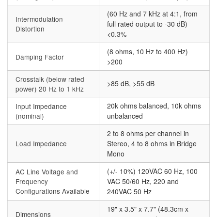
(60 Hz and 7 kHz at 4:1, from
Intermodulation
full rated output to -30 dB)
Distortion
<0.3%
(8 ohms, 10 Hz to 400 Hz)
Damping Factor
>200
Crosstalk (below rated
>85 dB, >55 dB
power) 20 Hz to 1 kHz
20k ohms balanced, 10k ohms
Input Impedance
(nominal)
unbalanced
2 to 8 ohms per channel in
Load Impedance
Stereo, 4 to 8 ohms in Bridge
Mono
(+/- 10%) 120VAC 60 Hz, 100
AC Line Voltage and
Frequency
VAC 50/60 Hz, 220 and
Configurations Available
240VAC 50 Hz
19" x 3.5" x 7.7" (48.3cm x
Dimensions