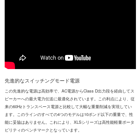
先進的なスイッチングモード電源
この先進的な電源は高効率で、AC電源からClass D出力段を経由してス
ピーカーへの最大電力伝送に最適化されています。この利点により、従
来の60Hzトランスベース電源と比較して大幅な重量削減を実現してい
ます。このラインのすべての4つのモデルは10ポンド以下の重量で、性
能に妥協はありません。これにより、XLSシリーズは高性能軽量ポータ
ビリティのベンチマークとなっています。