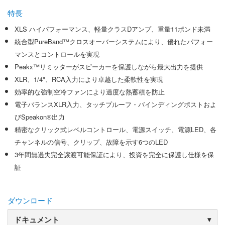
特長
XLS ハイパフォーマンス、軽量クラスDアンプ、重量11ポンド未満
統合型PureBand™クロスオーバーシステムにより、優れたパフォー
マンスとコントロールを実現
Peakx™リミッターがスピーカーを保護しながら最大出力を提供
XLR、1/4"、RCA入力により卓越した柔軟性を実現
効率的な強制空冷ファンにより過度な熱蓄積を防止
電子バランスXLR入力、タッチプルーフ・バインディングポストおよ
びSpeakon®出力
精密なクリック式レベルコントロール、電源スイッチ、電源LED、各
チャンネルの信号、クリップ、故障を示す6つのLED
3年間無過失完全譲渡可能保証により、投資を完全に保護し仕様を保
証
ダウンロード
ドキュメント