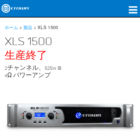
製品
ホーム
>
製品
>
XLS 1500
アプリケーション
XLS 1500
ネットワークオーディオ
生産終了
購入先
2チャンネル、525W @
4Ω パワーアンプ
導入事例
私たちのストーリー
トレーニング
サポート