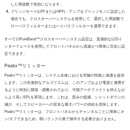
した周波数で有効になります。
ブリッジモード(LPFまたはHPF) - アンプをブリッジモノに設定した
場合でも、クロスオーバーシステムを使用して、選択した周波数で
ローパスフィルターまたはハイパスフィルターを適用できます。
すべてのPureBand™クロスオーバーシステム設定は、直感的なLCDイ
ンターフェースを使用してフロントパネルから迅速かつ簡単に完全に設
定できます。
Peakx™リミッター
Peakx™リミッターは、システム全体における究極の性能と保護を提供
します。この先進的なアルゴリズムは、このアンプおよび電源と連携す
るように特別に開発・調整されており、可聴アーチファクトを抑えなが
らより高いSPLを実現します。これは、歪みの低減、シャットダウンの
減少、そしてスピーカーへの安全な最大パワーの供給を意味します。
Peakx™リミッターは、フロントパネルからチャンネルごとに簡単にオ
ン/オフできるため、暗いラックの奥で操作する必要がありません。