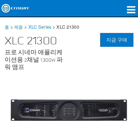
제품
홈
>
제품
>
XLC Series
>
XLC 21300
응용 분야
XLC 21300
지금 구매
네트워크 오디오
프로 시네마 애플리케
이션용 2채널 1,300W 파
구매처
워 앰프
사례 연구
회사 소개
교육
지원