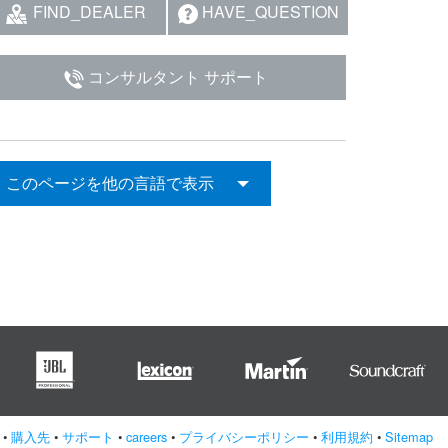
FIND_DEALER
HAVE_QUESTION
コンサルタント サポート
このページを他の言語で表示
•
購入先
•
サポート
•
careers
•
プライバシーポリシー
•
利用規約
•
Sitemap