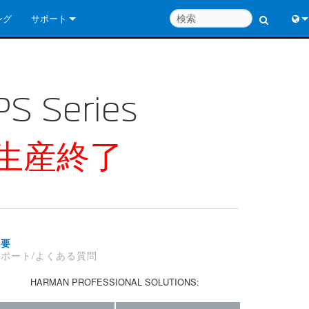
ング
サポート
お問い合わせ
Engl
いつでもヘルプセンター
中
PS Series
コンサルタントポータル
Port
ソフトウェア
日
生産終了
ダウンロード
한
保証
製品登録
概要
サービス
サポート/よくある質問
システム設計ツール
HARMAN PROFESSIONAL SOLUTIONS:
よくあるご質問