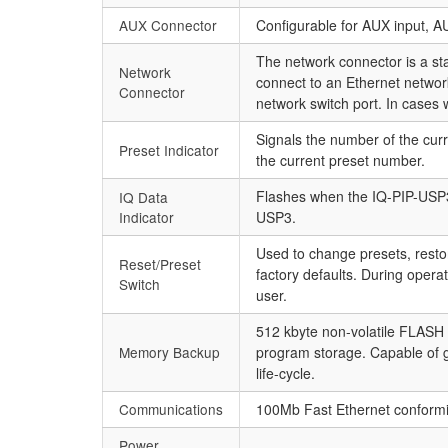
AUX Connector
Configurable for AUX input, A
The network connector is a st
Network
connect to an Ethernet networ
Connector
network switch port. In cases
Signals the number of the curre
Preset Indicator
the current preset number.
Flashes when the IQ-PIP-USP3
IQ Data
Indicator
USP3.
Used to change presets, restore
Reset/Preset
factory defaults. During operat
Switch
user.
512 kbyte non-volatile FLASH
Memory Backup
program storage. Capable of g
life-cycle.
Communications
100Mb Fast Ethernet conformi
Power