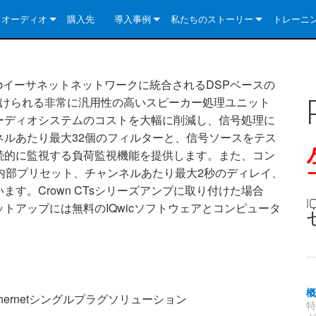
クオーディオ
購入先
導入事例
私たちのストーリー
トレーニ
e Series
ューションについて
DriveCore Install Analog Series
ニュース
会社概要
ries
e Series
DriveCore Install DA Series
DriveCore Install Analog Series
品質保証
100Mbイーサネットネットワークに統合されるDSPベースの
り付けられる非常に汎用性の高いスピーカー処理ユニット
e Series
veCore Series
DriveCore Install Network Series
CDi DriveCore Series- Analog
DriveCore Install DA Series
テクノロジー
ーディオシステムのコストを大幅に削減し、信号処理に
ルあたり最大32個のフィルターと、信号ソースをテス
Series
e Series
CDi DriveCore Series- BLU Link
DriveCore Install Network Series
DriveCore Install Analog Series
世界中の Crown
続的に監視する負荷監視機能を提供します。また、コン
veCore Series
e 2 Series
ries
DriveCore Install DA Series
内部プリセット、チャンネルあたり最大2秒のディレイ、
す。Crown CTsシリーズアンプに取り付けた場合
es
DriveCore Install Network Series
トアップには無料のIQwicソフトウェアとコンピュータ
thernetシングルプラグソリューション