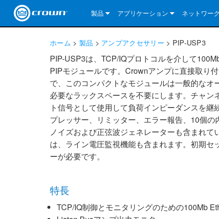
製品
アプリケーション
ネットワー
CDi DriveCore Series
CDi DriveCore Series- Analog
Installed Sound
CDi 2|300
DCi DriveCor
当社のソリ
ホーム
>
製品
>
アンプアクセサリー
>
PIP-USP3
CDi Series
CDi DriveCore Series- BLU Link
CDi 1000
Recording Broadcast
CDi 4|300
CDi 2|300BL
I-Tech HD Se
DCi DriveCor
BLU link
PIP-USP3は、TCP/IQプロトコルを介して
PIPモジュールです。Crownアンプに直接取
Commercial Series
CDi 2000
135MA
Portable PA
CDi 2|600
CDi 4|300BL
CDi DriveCor
ComTech Dri
XLi Series
Dante
で、このコンパクトなモジュールは一般的なオ
必要なラックスペースを不要にします。チャンネ
ComTech Series
CDi 4000
160MA
ComTech D Series
Cinema
CDi 4|600
CDi 4|600BL
CTD-2125
Commercial 
XTi 2 Series
DCi DriveCor
CobraNet
ト信号として使用して負荷インピーダンスを継
DCi DriveCore Series
CDi 6000
ComTech DriveCore Series
DriveCore Install Analog Series
Tour Sound
CDi 2|1200
CDi 2|600BL
CTD-4125
CT 475
DCi 2|300
ComTech Dri
XLS DriveCor
XLC Series
I-Tech HD Se
AVB
プレッサー、リミッター、エラー報告、10個の
ノイズおよび正弦波ジェネレーターも含まれていま
I-Tech HD Series
DriveCore Install DA Series
I-Tech 4x3500HD
CDi 4|1200
CDi 2|1200BL
CTD-8125
CT 4150
DCi 2|600
DCi 4|300DA
XLC Series
DSi 2.0 Seri
VRack
は、ライン電圧監視機能も含まれます。初期セッ
VRack
DriveCore Install Network Series
I-Tech 12000HD
VRack 4x3500HD
CDi 4|1200BL
CT 875
DCi 4|300
DCi 8|300DA
DCi 2|300N
CDi Series
ーが必要です。
XLC Series
I-Tech 9000HD
VRack 12000HD
XLC 21300
CT 8150
DCi 4|600
DCi 4|600DA
DCi 2|600N
特長
XLi Series
I-Tech 5000HD
XLC 2500
XLi 800
DCi 8|300
DCi 8|600DA
DCi 4|300N
TCP/IQ制御とモニタリングのための100Mb E
XLS DriveCore 2 Series
XLC 2800
XLi 1500
XLS 1002
DCi 8|600
DCi 4|1250DA
DCi 4|600N