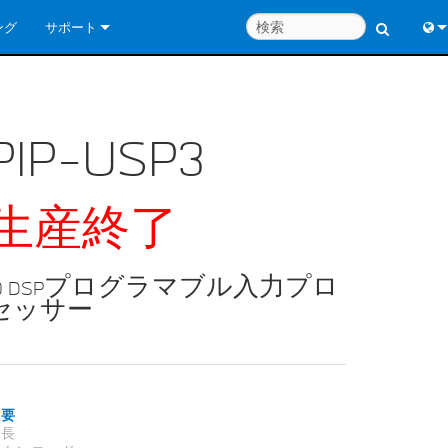
ング
サポート
お問い合わせ
Engl
いつでもヘルプセンター
中
PIP-USP3
コンサルタントポータル
Port
ソフトウェア
日
生産終了
ダウンロード
한
保証
IQ DSPプログラマブル入力プロ
セッサー
製品登録
サービス
システム設計ツール
概要
特長
よくあるご質問