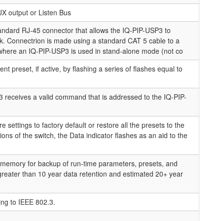
UX output or Listen Bus
andard RJ-45 connector that allows the IQ-PIP-USP3 to
k. Connectrion is made using a standard CAT 5 cable to a
 where an IQ-PIP-USP3 is used in stand-alone mode (not co
nt preset, if active, by flashing a series of flashes equal to
 receives a valid command that is addressed to the IQ-PIP-
 settings to factory default or restore all the presets to the
ions of the switch, the Data indicator flashes as an aid to the
 memory for backup of run-time parameters, presets, and
reater than 10 year data retention and estimated 20+ year
ng to IEEE 802.3.