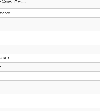
30mA. <7 watts.
latency.
 20kHz)
z