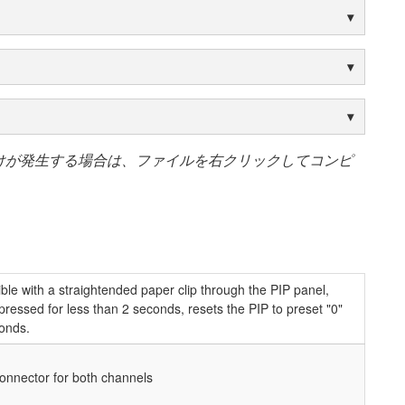
けが発生する場合は、ファイルを右クリックしてコンピ
ble with a straightended paper clip through the PIP panel,
 pressed for less than 2 seconds, resets the PIP to preset "0"
conds.
connector for both channels