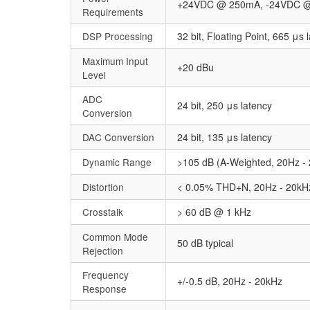
+24VDC @ 250mA, -24VDC @ 
Requirements
DSP Processing
32 bit, Floating Point, 665 μs 
Maximum Input
+20 dBu
Level
ADC
24 bit, 250 μs latency
Conversion
DAC Conversion
24 bit, 135 μs latency
Dynamic Range
>105 dB (A-Weighted, 20Hz -
Distortion
< 0.05% THD+N, 20Hz - 20kH
Crosstalk
> 60 dB @ 1 kHz
Common Mode
50 dB typical
Rejection
Frequency
+/-0.5 dB, 20Hz - 20kHz
Response