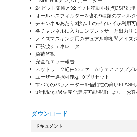
Listen Busアンプ出力モニター
24ビット変換と32ビット浮動小数点DSP処理
XTi 2 Series
XLi 2500
XLS 1502
XTi 1002
DCi 2|1250
DCi 8|300N
オールパスフィルターを含む9種類のフィルタ
アンプアクセサリー
XLi 3500
XLS 2002
XTi 2002
XFMR-4
DCi 4|1250
DCi 8|600N
チャンネルあたり2秒以上のディレイが利用可
各チャンネルに入力コンプレッサーと出力リ
生産終了製品
XLS 2502
XTi 4002
EOL Box
DCi 2|1250N
ノイズマスキング用のデュアル非相関ノイズ
XTi 6002
DCi 4|1250N
正弦波ジェネレーター
負荷監視
DCi 2|2400N
完全なエラー報告
ネットワーク経由のファームウェアアップグ
DCi 4|2400N
ユーザー選択可能な10プリセット
すべてのパラメーターを信頼性の高いFLAS
3年間の無過失完全譲渡可能保証により、お
ダウンロード
ドキュメント