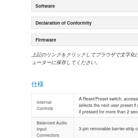
Software
Declaration of Conformity
Firmware
上記のリンクをクリックしてブラウザで文字化
ューターに保存してください。
仕様
A Reset/Preset switch, accessi
Internal
selects the next user preset if
Controls
if pressed for more than 2 se
Balanced Audio
3-pin removable barrier-strip 
Input
Connectors