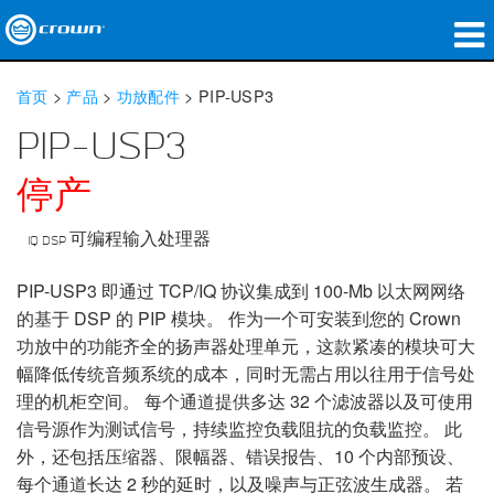
产品
首页
>
产品
>
功放配件
>
PIP-USP3
应用领域
PIP-USP3
网络音频传输
停产
哪里购买
IQ DSP 可编程输入处理器
案例研究
PIP-USP3 即通过 TCP/IQ 协议集成到 100-Mb 以太网网络
的基于 DSP 的 PIP 模块。 作为一个可安装到您的 Crown
关于我们
功放中的功能齐全的扬声器处理单元，这款紧凑的模块可大
幅降低传统音频系统的成本，同时无需占用以往用于信号处
培训
理的机柜空间。 每个通道提供多达 32 个滤波器以及可使用
支持
信号源作为测试信号，持续监控负载阻抗的负载监控。 此
外，还包括压缩器、限幅器、错误报告、10 个内部预设、
每个通道长达 2 秒的延时，以及噪声与正弦波生成器。 若