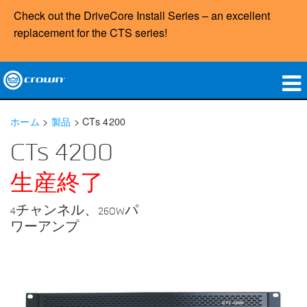
Check out the DriveCore Install Series – an excellent
replacement for the
CTS
series!
製品
ホーム
>
製品
>
CTs 4200
アプリケーション
CTs 4200
ネットワークオーディオ
生産終了
購入先
4チャンネル、260Wパ
ワーアンプ
導入事例
私たちのストーリー
トレーニング