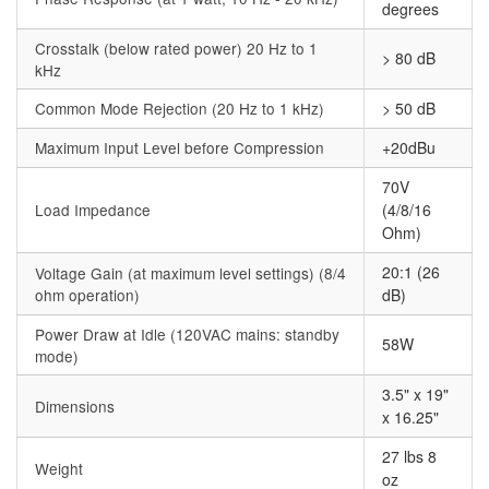
degrees
Crosstalk (below rated power) 20 Hz to 1
> 80 dB
kHz
Common Mode Rejection (20 Hz to 1 kHz)
> 50 dB
Maximum Input Level before Compression
+20dBu
70V
Load Impedance
(4/8/16
Ohm)
20:1 (26
Voltage Gain (at maximum level settings) (8/4
ohm operation)
dB)
Power Draw at Idle (120VAC mains: standby
58W
mode)
3.5" x 19"
Dimensions
x 16.25"
27 lbs 8
Weight
oz