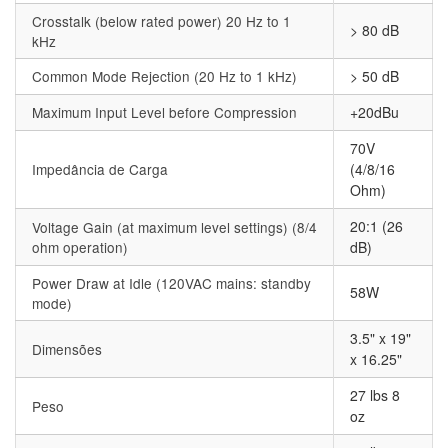
Crosstalk (below rated power) 20 Hz to 1
> 80 dB
kHz
Common Mode Rejection (20 Hz to 1 kHz)
> 50 dB
Maximum Input Level before Compression
+20dBu
70V
Impedância de Carga
(4/8/16
Ohm)
20:1 (26
Voltage Gain (at maximum level settings) (8/4
ohm operation)
dB)
Power Draw at Idle (120VAC mains: standby
58W
mode)
3.5" x 19"
Dimensões
x 16.25"
27 lbs 8
Peso
oz