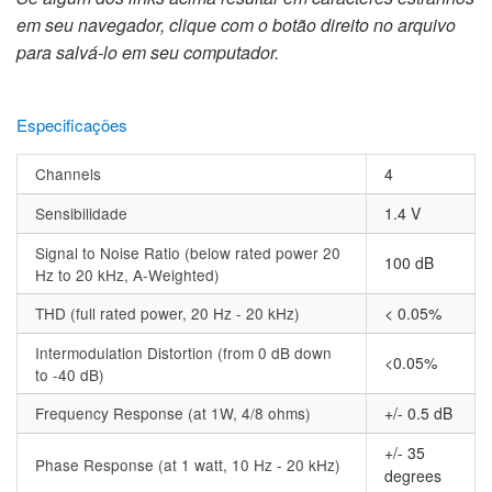
em seu navegador, clique com o botão direito no arquivo
para salvá-lo em seu computador.
Especificações
Channels
4
Sensibilidade
1.4 V
Signal to Noise Ratio (below rated power 20
100 dB
Hz to 20 kHz, A-Weighted)
THD (full rated power, 20 Hz - 20 kHz)
< 0.05%
Intermodulation Distortion (from 0 dB down
<0.05%
to -40 dB)
Frequency Response (at 1W, 4/8 ohms)
+/- 0.5 dB
+/- 35
Phase Response (at 1 watt, 10 Hz - 20 kHz)
degrees