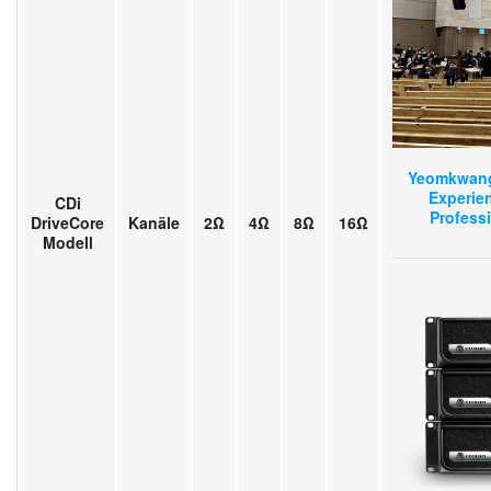
Yeomkwang
Experie
CDi
Profess
DriveCore
Kanäle
2Ω
4Ω
8Ω
16Ω
Modell