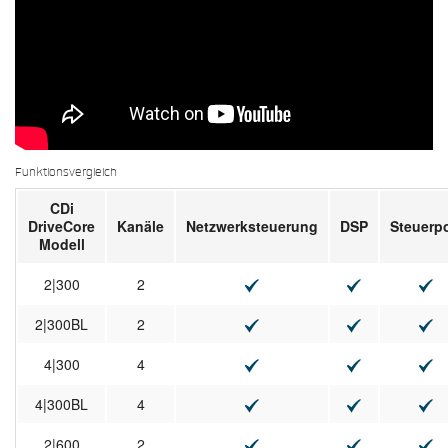
Funktionsvergleich
CDi
DriveCore
Kanäle
Netzwerksteuerung
DSP
Steuerpo
Modell
2|300
2
2|300BL
2
4|300
4
4|300BL
4
2|600
2