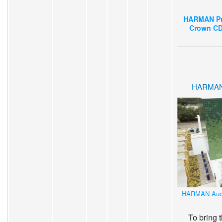
HARMAN Pro
Crown CDi
HARMAN 
HARMAN Audio
To bring 