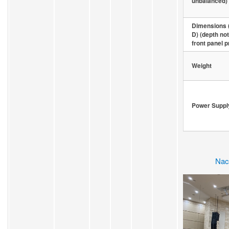
unbalanced)
Dimensions (
D) (depth not
front panel p
Weight
Power Suppl
Nac