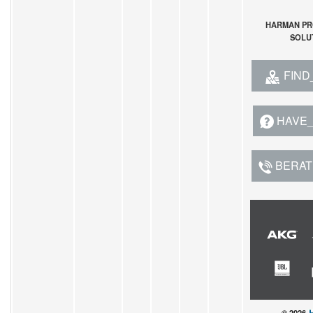
HARMAN PR
SOLU
FIND
HAVE
BERA
© 2026