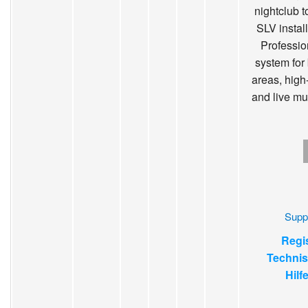
nightclub 
SLV insta
Professio
system for
areas, high
and live mu
Supp
Regis
Technis
Hilf