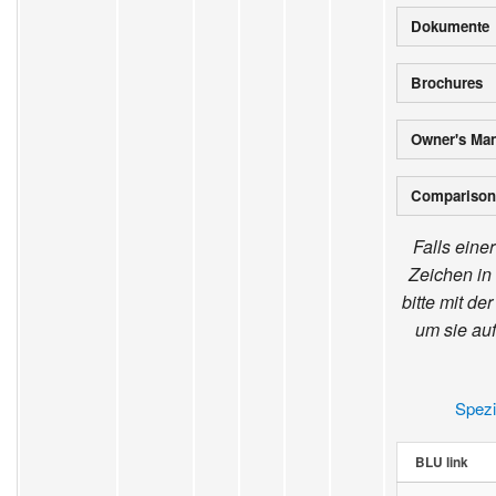
Dokumente
Brochures
Owner's Ma
Comparison
Falls eine
Zeichen in 
bitte mit de
um sie au
Spezi
BLU link