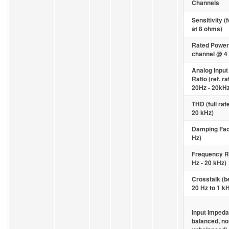
Channels
Sensitivity (
at 8 ohms)
Rated Power
channel @ 4
Analog Input
Ratio (ref. r
20Hz - 20kHz
THD (full rat
20 kHz)
Damping Fact
Hz)
Frequency R
Hz - 20 kHz)
Crosstalk (b
20 Hz to 1 k
Input Impeda
balanced, no