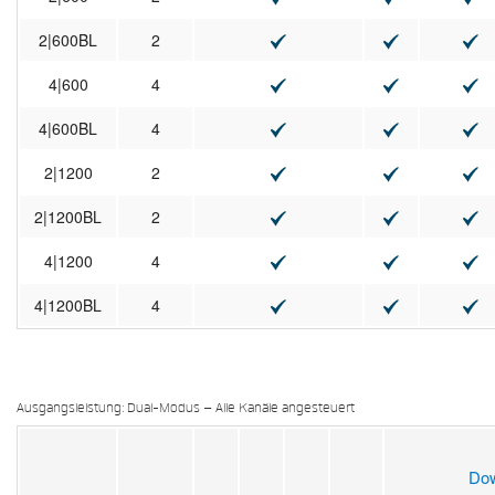
2|600BL
2
4|600
4
4|600BL
4
2|1200
2
2|1200BL
2
4|1200
4
4|1200BL
4
Ausgangsleistung: Dual-Modus – Alle Kanäle angesteuert
Do