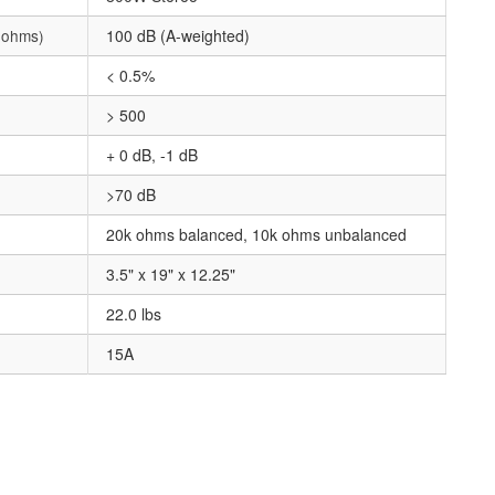
8 ohms)
100 dB (A-weighted)
< 0.5%
> 500
+ 0 dB, -1 dB
>70 dB
20k ohms balanced, 10k ohms unbalanced
3.5" x 19" x 12.25"
22.0 lbs
15A