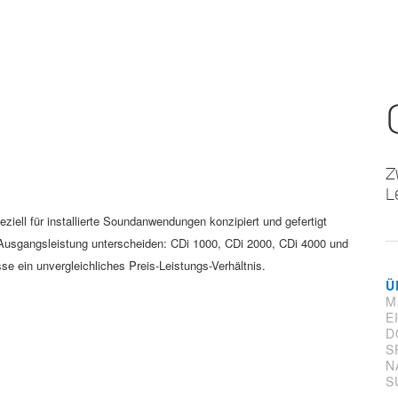
Z
L
eziell für installierte Soundanwendungen konzipiert und gefertigt
r Ausgangsleistung unterscheiden: CDi 1000, CDi 2000, CDi 4000 und
sse ein unvergleichliches Preis-Leistungs-Verhältnis.
Ü
M
E
D
S
N
S