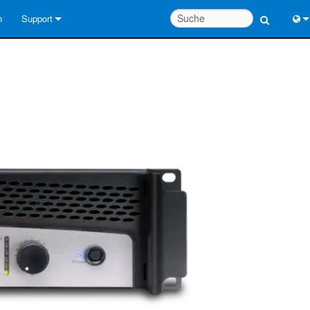
n
Support
Kontaktieren Sie uns
Engl
Hilfecenter rund um die Uhr
中
Berater-Portal
Port
Software
Fran
Downloads
日
Garantie
한
Produktregistrierung
Deu
Service
Systementwurfswerkzeuge
FAQs