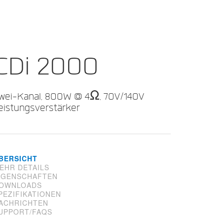
CDi 2000
wei-Kanal, 800W @ 4Ω, 70V/140V
eistungsverstärker
BERSICHT
EHR DETAILS
IGENSCHAFTEN
OWNLOADS
PEZIFIKATIONEN
ACHRICHTEN
UPPORT/FAQS