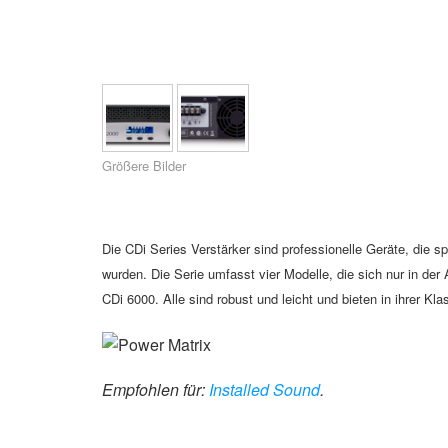
XTi 2 Series
XLi 2500
XLS 1502
XTi 1002
DCi 2|1250
DCi 8|300N
Verstärker-Zubehör
XLi 3500
XLS 2002
XTi 2002
XFMR-4
DCi 4|1250
DCi 8|600N
Eingestellte Produkte
XLS 2502
XTi 4002
EOL Box
DCi 2|1250N
XTi 6002
DCi 4|1250N
Größere Bilder
DCi 2|2400N
DCi 4|2400N
Die CDi Series Verstärker sind professionelle Geräte, die sp
wurden. Die Serie umfasst vier Modelle, die sich nur in de
CDi 6000. Alle sind robust und leicht und bieten in ihrer Kla
Empfohlen für:
Installed Sound
.