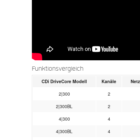
Funktionsvergleich
CDi DriveCore Modell
Kanäle
Net
2|300
2
2|300BL
2
4|300
4
4|300BL
4