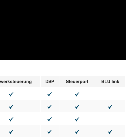
zwerksteuerung
DSP
Steuerport
BLU link