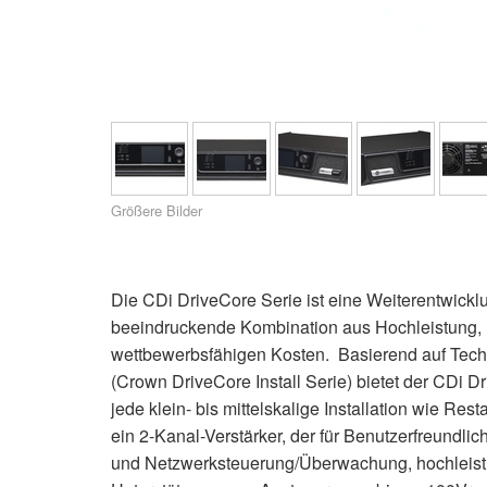
XTi 2 Series
XLi 2500
XLS 1502
XTi 1002
DCi 2|1250
DCi 8|300N
Verstärker-Zubehör
XLi 3500
XLS 2002
XTi 2002
XFMR-4
DCi 4|1250
DCi 8|600N
Eingestellte Produkte
XLS 2502
XTi 4002
EOL Box
DCi 2|1250N
XTi 6002
DCi 4|1250N
DCi 2|2400N
Größere Bilder
DCi 4|2400N
Die CDi DriveCore Serie ist eine Weiterentwicklu
beeindruckende Kombination aus Hochleistung,
wettbewerbsfähigen Kosten. Basierend auf Techn
(Crown DriveCore Install Serie) bietet der CDi D
jede klein- bis mittelskalige Installation wie Re
ein 2-Kanal-Verstärker, der für Benutzerfreundl
und Netzwerksteuerung/Überwachung, hochleistu