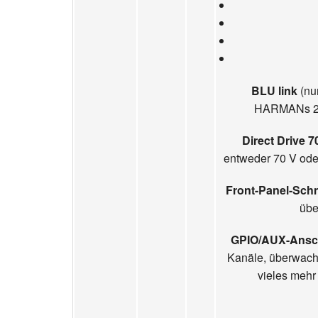
BLU link
(nu
HARMANs 256
Direct Drive 
entweder 70 V ode
Front-Panel-Schni
übe
GPIO/AUX-Ansc
Kanäle, überwache
vieles meh