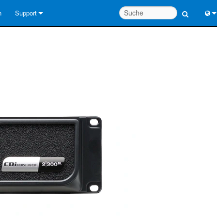
n
Support
Kontaktieren Sie uns
Engl
Hilfecenter rund um die Uhr
中
Berater-Portal
Port
Software
Fran
Downloads
日
Garantie
한
Produktregistrierung
Deu
Service
Systementwurfswerkzeuge
FAQs