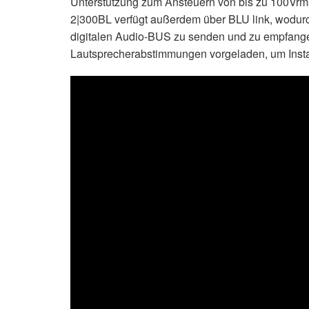
Unterstützung zum Ansteuern von bis zu 100Vrms
2|300BL verfügt außerdem über BLU link, wodu
digitalen Audio-BUS zu senden und zu empfangen
Lautsprecherabstimmungen vorgeladen, um Install