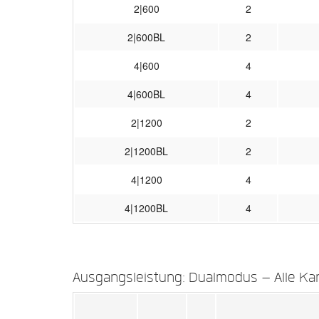
2|600
2
2|600BL
2
4|600
4
4|600BL
4
2|1200
2
2|1200BL
2
4|1200
4
4|1200BL
4
Ausgangsleistung: Dualmodus – Alle Ka