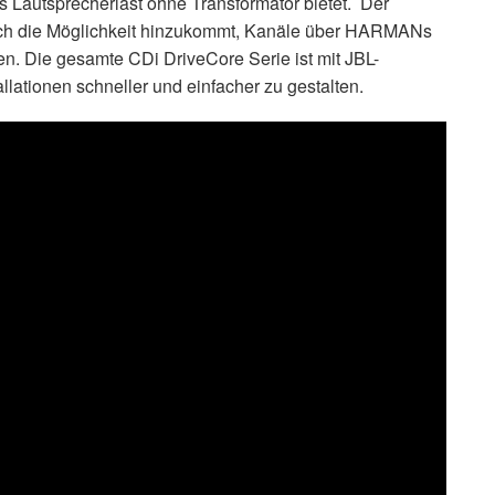
 Lautsprecherlast ohne Transformator bietet. Der
rch die Möglichkeit hinzukommt, Kanäle über HARMANs
. Die gesamte CDi DriveCore Serie ist mit JBL-
ationen schneller und einfacher zu gestalten.