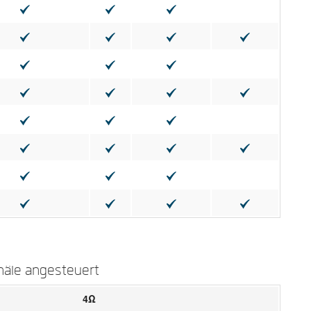
näle angesteuert
4Ω