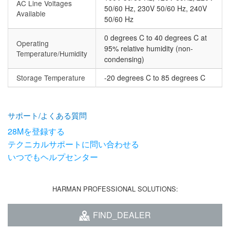
AC Line Voltages
50/60 Hz, 230V 50/60 Hz, 240V
Available
50/60 Hz
0 degrees C to 40 degrees C at
Operating
95% relative humidity (non-
Temperature/Humidity
condensing)
Storage Temperature
-20 degrees C to 85 degrees C
サポート/よくある質問
28Mを登録する
テクニカルサポートに問い合わせる
いつでもヘルプセンター
HARMAN PROFESSIONAL SOLUTIONS:
FIND_DEALER