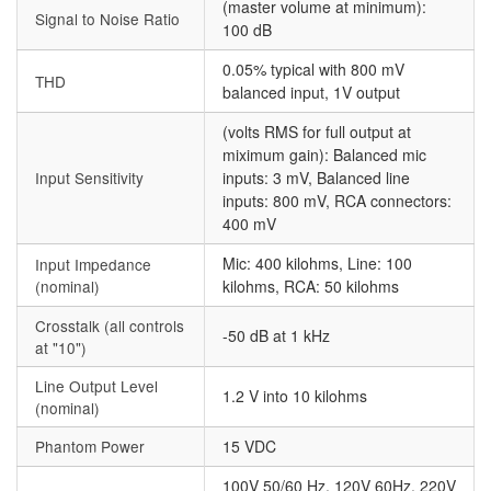
(master volume at minimum):
Signal to Noise Ratio
100 dB
0.05% typical with 800 mV
THD
balanced input, 1V output
(volts RMS for full output at
miximum gain): Balanced mic
Input Sensitivity
inputs: 3 mV, Balanced line
inputs: 800 mV, RCA connectors:
400 mV
Mic: 400 kilohms, Line: 100
Input Impedance
(nominal)
kilohms, RCA: 50 kilohms
Crosstalk (all controls
-50 dB at 1 kHz
at "10")
Line Output Level
1.2 V into 10 kilohms
(nominal)
Phantom Power
15 VDC
100V 50/60 Hz, 120V 60Hz, 220V