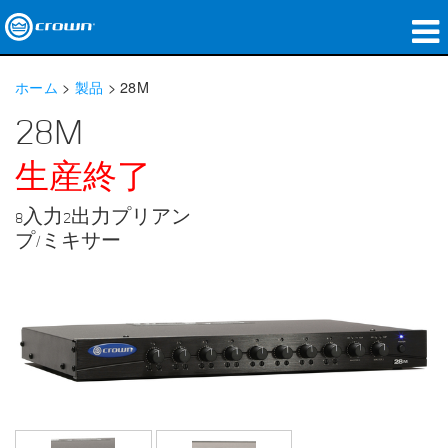
製品
ホーム
>
製品
>
28M
アプリケーション
28M
ネットワークオーディオ
生産終了
購入先
8入力2出力プリアン
プ/ミキサー
導入事例
私たちのストーリー
トレーニング
サポート