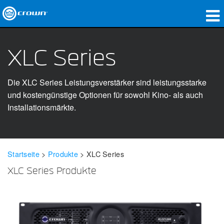
Produkte
XLC Series
Anwendungen
Die XLC Series Leistungsverstärker sind leistungsstarke
Netzwerk-Audio
und kostengünstige Optionen für sowohl Kino- als auch
Wo zu kaufen
Installationsmärkte.
Fallstudien
Unsere Geschichte
Startseite
>
Produkte
>
XLC Series
Schulungen
XLC Series Produkte
Support