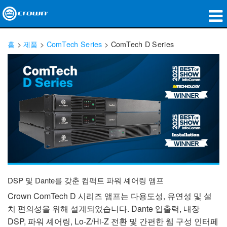
제품
홈
>
제품
>
ComTech Series
>
ComTech D Series
응용 분야
네트워크 오디오
구매처
사례 연구
회사 소개
교육
DSP 및 Dante를 갖춘 컴팩트 파워 셰어링 앰프
지원
Crown ComTech D 시리즈 앰프는 다용도성, 유연성 및 설
치 편의성을 위해 설계되었습니다. Dante 입출력, 내장
DSP, 파워 셰어링, Lo-Z/Hi-Z 전환 및 간편한 웹 구성 인터페