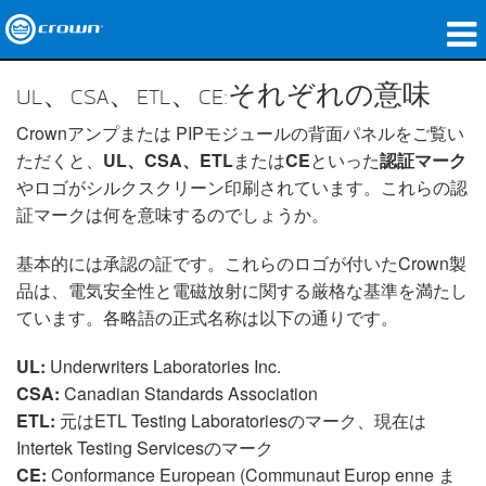
製品
UL、CSA、ETL、CE:それぞれの意味
アプリケーション
Crownアンプまたは PIPモジュールの背面パネルをご覧い
ただくと、
UL、CSA、ETL
または
CE
といった
認証マーク
ネットワークオーディオ
やロゴがシルクスクリーン印刷されています。これらの認
証マークは何を意味するのでしょうか。
購入先
基本的には承認の証です。これらのロゴが付いたCrown製
導入事例
品は、電気安全性と電磁放射に関する厳格な基準を満たし
ています。各略語の正式名称は以下の通りです。
私たちのストーリー
UL:
Underwriters Laboratories Inc.
トレーニング
CSA:
Canadian Standards Association
サポート
ETL:
元はETL Testing Laboratoriesのマーク、現在は
Intertek Testing Servicesのマーク
CE:
Conformance European (Communaut Europ enne ま