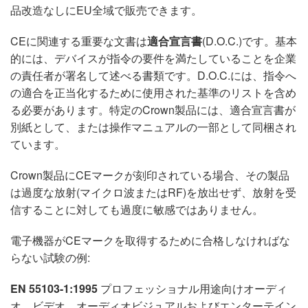
品改造なしにEU全域で販売できます。
CEに関連する重要な文書は
適合宣言書
(D.O.C.)です。基本
的には、デバイスが指令の要件を満たしていることを企業
の責任者が署名して述べる書類です。D.O.C.には、指令へ
の適合を正当化するために使用された基準のリストを含め
る必要があります。特定のCrown製品には、適合宣言書が
別紙として、または操作マニュアルの一部として同梱され
ています。
Crown製品にCEマークが刻印されている場合、その製品
は過度な放射(マイクロ波またはRF)を放出せず、放射を受
信することに対しても過度に敏感ではありません。
電子機器がCEマークを取得するために合格しなければな
らない試験の例:
EN 55103-1:1995
プロフェッショナル用途向けオーディ
オ、ビデオ、オーディオビジュアルおよびエンターテイン