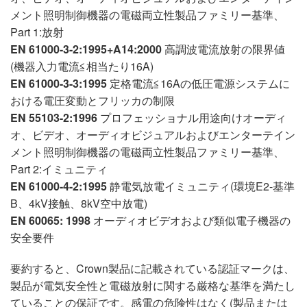
メント照明制御機器の電磁両立性製品ファミリー基準、
Part 1:放射
EN 61000-3-2:1995+A14:2000
高調波電流放射の限界値
(機器入力電流≦相当たり16A)
EN 61000-3-3:1995
定格電流≦16Aの低圧電源システムに
おける電圧変動とフリッカの制限
EN 55103-2:1996
プロフェッショナル用途向けオーディ
オ、ビデオ、オーディオビジュアルおよびエンターテイン
メント照明制御機器の電磁両立性製品ファミリー基準、
Part 2:イミュニティ
EN 61000-4-2:1995
静電気放電イミュニティ(環境E2-基準
B、4kV接触、8kV空中放電)
EN 60065: 1998
オーディオビデオおよび類似電子機器の
安全要件
要約すると、Crown製品に記載されている認証マークは、
製品が電気安全性と電磁放射に関する厳格な基準を満たし
ていることの保証です。感電の危険性はなく(製品または