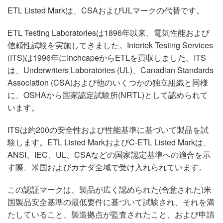
ETL Listed Markは、CSAおよびULマークの代替です。
ETL Testing Laboratoriesは1896年以来、電気性能および
信頼性試験を実施してきました。Intertek Testing Services
(ITS)は1996年にInchcapeからETLを買収しました。ITS
は、Underwriters Laboratories (UL)、Canadian Standards
Association (CSA)および他のいくつかの独立組織と同様
に、OSHAから国家認定試験所(NRTL)として認められて
います。
ITSは約200の安全性および性能基準に基づいて製品を試
験します。ETL Listed MarkおよびC-ETL Listed Markは、
ANSI、IEC、UL、CSAなどの国家認定基準への適合を示
す際、米国およびカナダ全域で受け入れられています。
この認証マークは、製品が広く認められた(合意された)米
国製品安全基準の最低要件に基づいて試験され、それを満
たしていること、製造拠点が監査されたこと、および申請