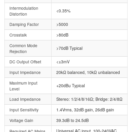
Intermodulation
<0.35%
Distortion
Damping Factor
>5000
Crosstalk
>80dB
Common Mode
>70dB Typical
Rejection
DC Output Offset
<±3mV
Input Impedance
20kΩ balanced, 10kΩ unbalanced
Maximum Input
+20dBu Typical
Level
Load Impedance
Stereo: 1/2/4/8/16Ω; Bridge: 2/4/8Ω
Input Sensitivity
1.4Vrms, 32dB gain, 26dB gain
Voltage Gain
39.3dB to 24.5dB
Universal AC input, 100-240VAC,
Required AC Mains