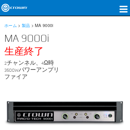
製品
ホーム
>
製品
>
MA 9000i
アプリケーション
MA 9000i
ネットワークオーディオ
生産終了
購入先
2チャンネル、4Ω時
3500Wパワーアンプリ
導入事例
ファイア
私たちのストーリー
トレーニング
サポート