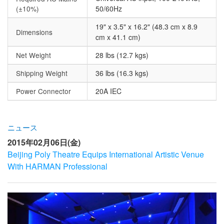
(±10%)
50/60Hz
19" x 3.5" x 16.2" (48.3 cm x 8.9
Dimensions
cm x 41.1 cm)
Net Weight
28 lbs (12.7 kgs)
Shipping Weight
36 lbs (16.3 kgs)
Power Connector
20A IEC
ニュース
2015年02月06日(金)
Beijing Poly Theatre Equips International Artistic Venue
With HARMAN Professional