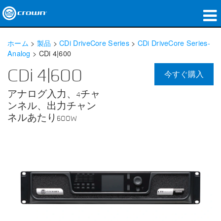
製品
ホーム
>
製品
>
CDi DriveCore Series
>
CDi DriveCore Series-
Analog
>
CDi 4|600
アプリケーション
CDi 4|600
今すぐ購入
ネットワークオーディオ
アナログ入力、4チャ
購入先
ンネル、出力チャン
ネルあたり600W
導入事例
私たちのストーリー
トレーニング
サポート