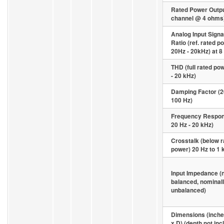
Rated Power Outpu
channel @ 4 ohms
Analog Input Signa
Ratio (ref. rated p
20Hz - 20kHz) at 
THD (full rated po
- 20 kHz)
Damping Factor (2
100 Hz)
Frequency Respon
20 Hz - 20 kHz)
Crosstalk (below r
power) 20 Hz to 1 
Input Impedance (
balanced, nominal
unbalanced)
Dimensions (inche
x D) (depth not inc