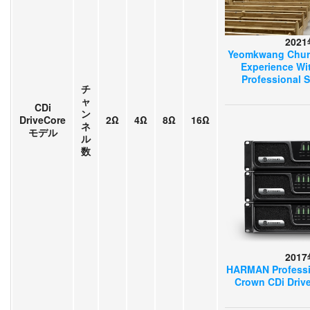
202
Yeomkwang Chur
Experience W
Professional 
チ
ャ
CDi
ン
DriveCore
2Ω
4Ω
8Ω
16Ω
ネ
モデル
ル
数
201
HARMAN Professio
Crown CDi Drive