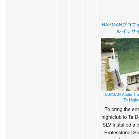
HARMANプロフ
ル インサ
HARMAN Audio Tran
To Night
To bring the en
nightclub to Te D
SLV installed 
Professional So