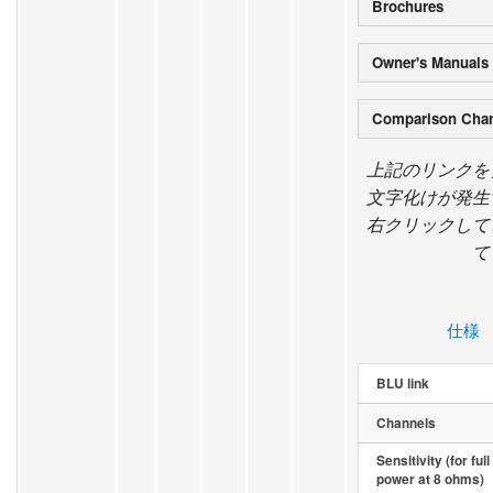
Brochures
Owner's Manuals
Comparison Char
上記のリンクを
文字化けが発生
右クリックして
て
仕様
BLU link
Channels
Sensitivity (for full
power at 8 ohms)