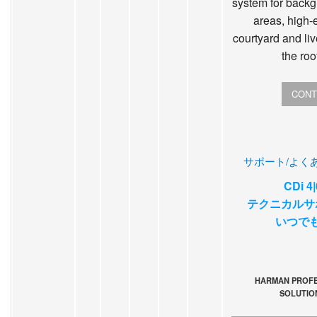
system for backg
areas, high-
courtyard and li
the roo
CONT
サポート/よく
CDi 
テクニカルサ
いつで
HARMAN PROFE
SOLUTIO