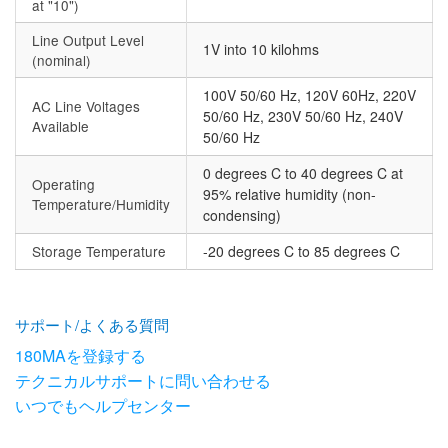
at "10")
Line Output Level
1V into 10 kilohms
(nominal)
100V 50/60 Hz, 120V 60Hz, 220V
AC Line Voltages
50/60 Hz, 230V 50/60 Hz, 240V
Available
50/60 Hz
0 degrees C to 40 degrees C at
Operating
95% relative humidity (non-
Temperature/Humidity
condensing)
Storage Temperature
-20 degrees C to 85 degrees C
サポート/よくある質問
180MAを登録する
テクニカルサポートに問い合わせる
いつでもヘルプセンター