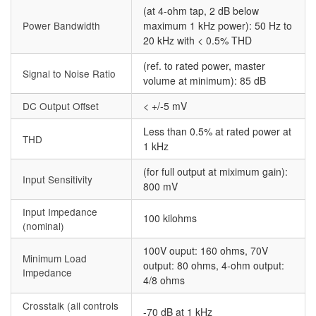
(at 4-ohm tap, 2 dB below
Power Bandwidth
maximum 1 kHz power): 50 Hz to
20 kHz with < 0.5% THD
(ref. to rated power, master
Signal to Noise Ratio
volume at minimum): 85 dB
DC Output Offset
< +/-5 mV
Less than 0.5% at rated power at
THD
1 kHz
(for full output at miximum gain):
Input Sensitivity
800 mV
Input Impedance
100 kilohms
(nominal)
100V ouput: 160 ohms, 70V
Minimum Load
output: 80 ohms, 4-ohm output:
Impedance
4/8 ohms
Crosstalk (all controls
-70 dB at 1 kHz