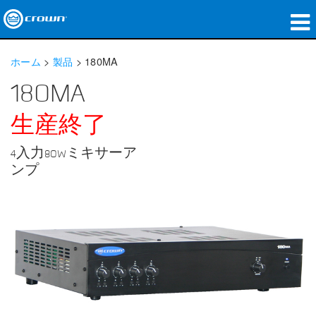
製品
ホーム
>
製品
>
180MA
アプリケーション
180MA
ネットワークオーディオ
生産終了
購入先
4入力80Wミキサーア
ンプ
導入事例
私たちのストーリー
トレーニング
サポート