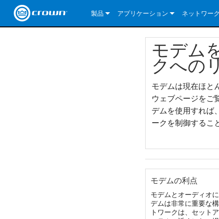
製品
アプリケーション
ネットワー
CDi DriveCore Series
CDi DriveCore Series- Analog
Installed Sound
CDi 2|300
DCi DriveCor
当社のソリ
モデムを
CDi Series
CDi DriveCore Series- BLU Link
CDi 1000
Recording Broadcast
CDi 4|300
CDi 2|300BL
I-Tech HD Se
DCi DriveCor
BLU link
クへの
Commercial Series
CDi 2000
135MA
Portable PA
CDi 2|600
CDi 4|300BL
CDi DriveCor
ComTech Dri
XLi Series
Dante
モデムは現在ほと
ComTech Series
CDi 4000
160MA
ComTech D Series
Cinema
CDi 4|600
CDi 4|600BL
CTD-2125
Commercial 
XTi 2 Series
DCi DriveCor
CobraNet
ウェブページをご
デムを使用すれば
DCi DriveCore Series
CDi 6000
ComTech DriveCore Series
DriveCore Install Analog Series
Tour Sound
CDi 2|1200
CDi 2|600BL
CTD-4125
CT 475
DCi 2|300
ComTech Dri
XLS DriveCor
XLC Series
I-Tech HD Se
AVB
ークを制御すること
I-Tech HD Series
DriveCore Install DA Series
I-Tech 4x3500HD
CDi 4|1200
CDi 2|1200BL
CTD-8125
CT 4150
DCi 2|600
DCi 4|300DA
XLC Series
DSi 2.0 Seri
VRack
VRack
DriveCore Install Network Series
I-Tech 12000HD
VRack 4x3500HD
CDi 4|1200BL
CT 875
DCi 4|300
DCi 8|300DA
DCi 2|300N
CDi Series
XLC Series
I-Tech 9000HD
VRack 12000HD
XLC 21300
CT 8150
DCi 4|600
DCi 4|600DA
DCi 2|600N
モデムの利点
XLi Series
I-Tech 5000HD
XLC 2500
XLi 800
DCi 8|300
DCi 8|600DA
DCi 4|300N
モデムとオーディオに
デムは非常に重要な構
トワークは、セットア
XLS DriveCore 2 Series
XLC 2800
XLi 1500
XLS 1002
DCi 8|600
DCi 4|1250DA
DCi 4|600N