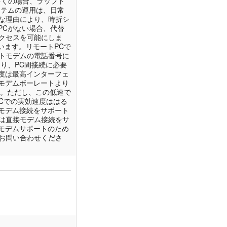
多くの場合、ラップト
ステムの運用は、日常
々な理由により、時折シ
PCがない場合、代替
クセスを可能にしま
ています。リモートPCで
ートモデムの電話番号に
り、PC間接続に必要
度は最高インターフェ
モデムボーレートより
す。ただし、この低速で
PCでの実効速度ははる
モデム接続をサポート
スは直接モデム接続をサ
モデムサポートのため
お問い合わせくださ