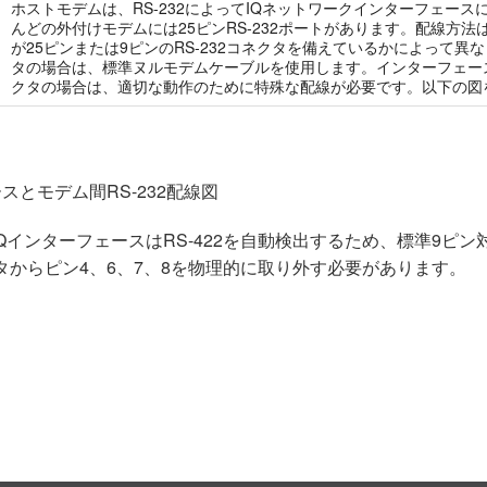
ホストモデムは、RS-232によってIQネットワークインターフェー
んどの外付けモデムには25ピンRS-232ポートがあります。配線方
が25ピンまたは9ピンのRS-232コネクタを備えているかによって異
タの場合は、標準ヌルモデムケーブルを使用します。インターフェースが
クタの場合は、適切な動作のために特殊な配線が必要です。以下の図
スとモデム間RS-232配線図
QインターフェースはRS-422を自動検出するため、標準9ピン対
タからピン4、6、7、8を物理的に取り外す必要があります。