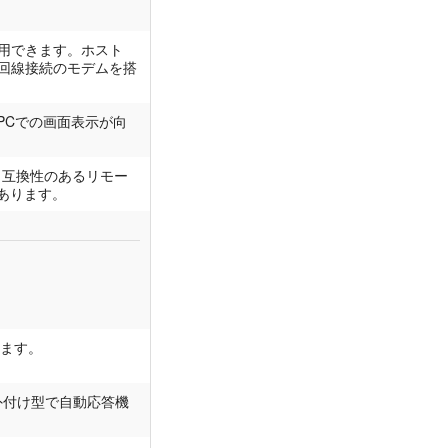
用できます。ホスト
話回線接続のモデムを搭
PCでの画面表示が向
。互換性のあるリモー
あります。
ります。
C外付け型で自動応答機