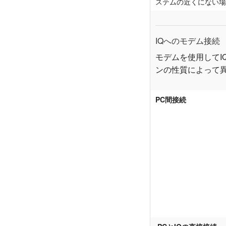
ステムの近くにない場
XTi 2 Series
XLi 2500
XLS 1502
XTi 1002
DCi 2|1250
DCi 8|300N
アンプアクセサリー
XLi 3500
XLS 2002
XTi 2002
XFMR-4
DCi 4|1250
DCi 8|600N
IQへのモデム接続
生産終了製品
XLS 2502
XTi 4002
EOL Box
DCi 2|1250N
モデムを使用してI
ンの性質によって
XTi 6002
DCi 4|1250N
DCi 2|2400N
PC間接続
DCi 4|2400N