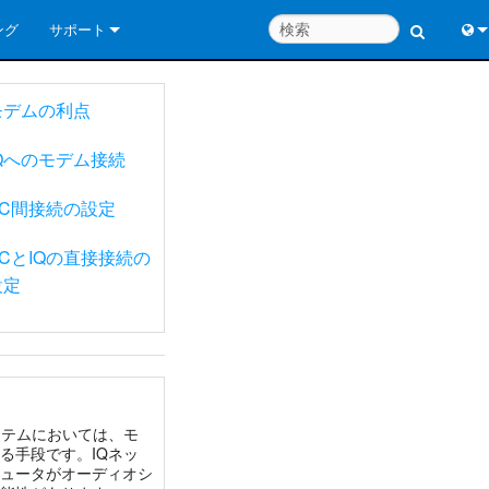
ング
サポート
お問い合わせ
Engl
モデムの利点
いつでもヘルプセンター
中
IQへのモデム接続
コンサルタントポータル
Port
PC間接続の設定
ソフトウェア
日
PCとIQの直接接続の
ダウンロード
한
設定
保証
製品登録
サービス
システム設計ツール
ステムにおいては、モ
る手段です。IQネッ
ュータがオーディオシ
よくあるご質問