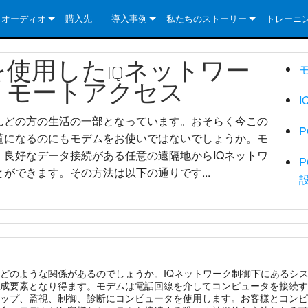
クオーディオ
購入先
導入事例
私たちのストーリー
トレーニ
e Series
ューションについて
DriveCore Install Analog Series
ニュース
会社概要
使用したIQネットワー
ries
e Series
DriveCore Install DA Series
DriveCore Install Analog Series
品質保証
リモートアクセス
e Series
veCore Series
DriveCore Install Network Series
CDi DriveCore Series- Analog
DriveCore Install DA Series
テクノロジー
んどの方の生活の一部となっています。おそらく今この
Series
e Series
CDi DriveCore Series- BLU Link
DriveCore Install Network Series
DriveCore Install Analog Series
世界中の Crown
覧になるのにもモデムをお使いではないでしょうか。モ
、良好なデータ接続がある任意の遠隔地からIQネットワ
veCore Series
e 2 Series
ries
DriveCore Install DA Series
ができます。その方法は以下の通りです...
es
DriveCore Install Network Series
どのような関係があるのでしょうか。IQネットワーク制御下にあるシ
成要素となり得ます。モデムは電話回線を介してコンピュータを接続す
ップ、監視、制御、診断にコンピュータを使用します。お客様とコンピ