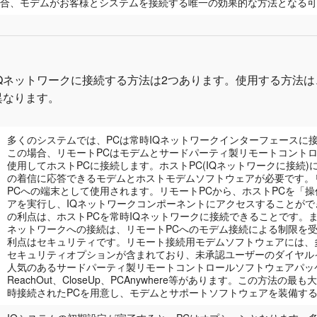
合、モデムがお客様とシステムを接続する唯一の効果的な方法となる可
Qネットワークに接続する方法は2つあります。使用する方法
異なります。
多くのシステムでは、PCは常時IQネットワークインターフェースに
この場合、リモートPCはモデムとサードパーティ製リモートコント
使用してホストPCに接続します。ホストPC(IQネットワークに接続)
の着信に応答できるモデムとホストモデムソフトウェアが必要です。
PCへの端末として使用されます。リモートPCから、ホストPCを「操
アを実行し、IQネットワークコンポーネントにアクセスすることが
の利点は、ホストPCを常時IQネットワークに接続できることです。ま
ネットワークへの接続は、リモートPCへのモデム接続による制限を受
利点はセキュリティです。リモート接続用モデムソフトウェアには、
セキュリティオプションが含まれており、未承認ユーザーのダイヤル
人気のあるサードパーティ製リモートコントロールソフトウェアパッ
ReachOut、CloseUp、PCAnywhere等があります。この方法の
時接続されたPCを用意し、モデムとサポートソフトウェアを装備す