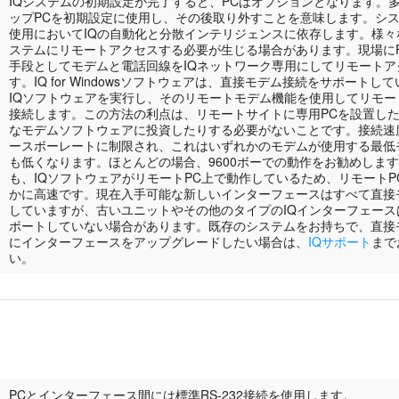
IQシステムの初期設定が完了すると、PCはオプションとなります。
ップPCを初期設定に使用し、その後取り外すことを意味します。シ
使用においてIQの自動化と分散インテリジェンスに依存します。様
ステムにリモートアクセスする必要が生じる場合があります。現場に
手段としてモデムと電話回線をIQネットワーク専用にしてリモートア
す。IQ for Windowsソフトウェアは、直接モデム接続をサポートし
IQソフトウェアを実行し、そのリモートモデム機能を使用してリモ
接続します。この方法の利点は、リモートサイトに専用PCを設置した
なモデムソフトウェアに投資したりする必要がないことです。接続速
ースボーレートに制限され、これはいずれかのモデムが使用する最低
も低くなります。ほとんどの場合、9600ボーでの動作をお勧めしま
も、IQソフトウェアがリモートPC上で動作しているため、リモート
かに高速です。現在入手可能な新しいインターフェースはすべて直接
していますが、古いユニットやその他のタイプのIQインターフェー
ポートしていない場合があります。既存のシステムをお持ちで、直接
にインターフェースをアップグレードしたい場合は、
IQサポート
まで
い。
PCとインターフェース間には標準RS-232接続を使用します。