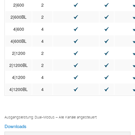
2|600
2
2|600BL
2
4|600
4
4|600BL
4
2|1200
2
2|1200BL
2
4|1200
4
4|1200BL
4
Ausgangsleistung: Dual-Modus – Alle Kanäle angesteuert
Downloads