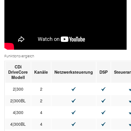
Funktionsvergleich
CDi
DriveCore
Kanäle
Netzwerksteuerung
DSP
Steuera
Modell
2|300
2
2|300BL
2
4|300
4
4|300BL
4