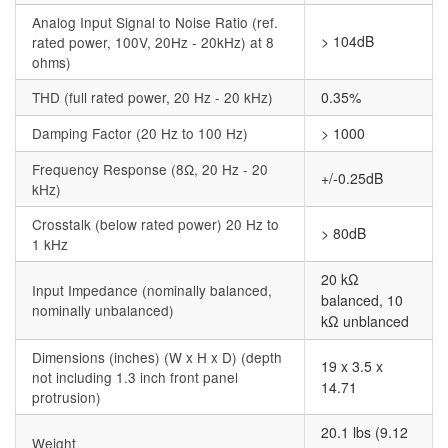
Analog Input Signal to Noise Ratio (ref.
> 104dB
rated power, 100V, 20Hz - 20kHz) at 8
ohms)
THD (full rated power, 20 Hz - 20 kHz)
0.35%
Damping Factor (20 Hz to 100 Hz)
> 1000
Frequency Response (8Ω, 20 Hz - 20
+/-0.25dB
kHz)
Crosstalk (below rated power) 20 Hz to
> 80dB
1 kHz
20 kΩ
Input Impedance (nominally balanced,
balanced, 10
nominally unbalanced)
kΩ unblanced
Dimensions (inches) (W x H x D) (depth
19 x 3.5 x
not including 1.3 inch front panel
14.71
protrusion)
20.1 lbs (9.12
Weight