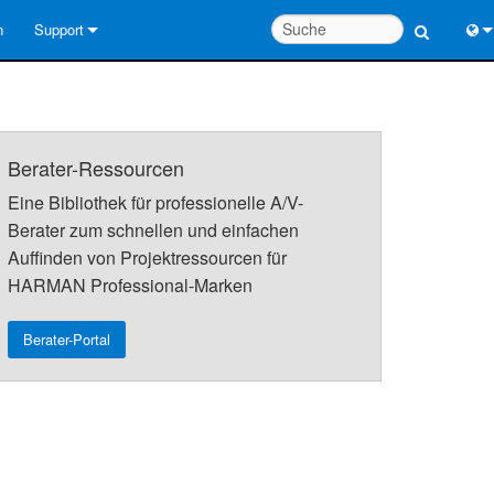
n
Support
Kontaktieren Sie uns
Engl
Hilfecenter rund um die Uhr
中
Berater-Ressourcen
Berater-Portal
Port
Eine Bibliothek für professionelle A/V-
Software
日
Berater zum schnellen und einfachen
Auffinden von Projektressourcen für
Downloads
한
HARMAN Professional-Marken
Garantie
Berater-Portal
Produktregistrierung
Service
Systementwurfswerkzeuge
FAQs