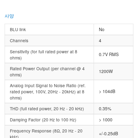
사양
BLU link
No
Channels
4
Sensitivity (for full rated power at 8
0.7V RMS
ohms)
Rated Power Output (per channel @ 4
1200W
ohms)
Analog Input Signal to Noise Ratio (ref.
> 104dB
rated power, 100V, 20Hz - 20kHz) at 8
ohms)
THD (full rated power, 20 Hz - 20 kHz)
0.35%
Damping Factor (20 Hz to 100 Hz)
> 1000
Frequency Response (8Ω, 20 Hz - 20
+/-0.25dB
kHz)