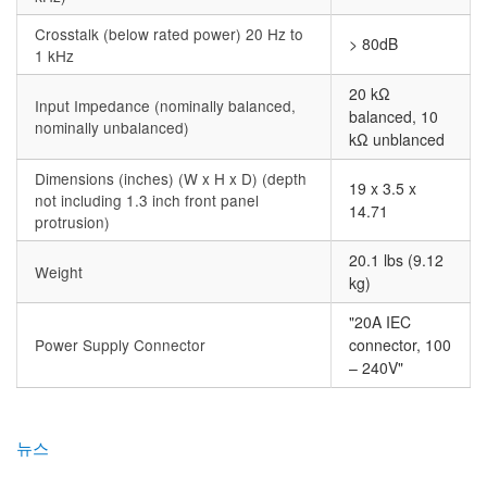
Crosstalk (below rated power) 20 Hz to
> 80dB
1 kHz
20 kΩ
Input Impedance (nominally balanced,
balanced, 10
nominally unbalanced)
kΩ unblanced
Dimensions (inches) (W x H x D) (depth
19 x 3.5 x
not including 1.3 inch front panel
14.71
protrusion)
20.1 lbs (9.12
Weight
kg)
"20A IEC
Power Supply Connector
connector, 100
– 240V"
뉴스