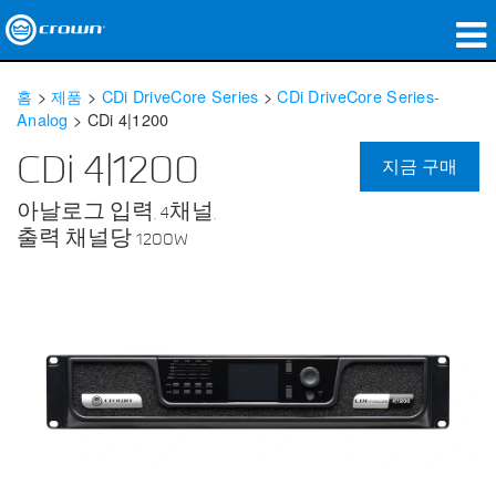
제품
홈
>
제품
>
CDi DriveCore Series
>
CDi DriveCore Series-
Analog
>
CDi 4|1200
응용 분야
CDi 4|1200
지금 구매
네트워크 오디오
아날로그 입력, 4채널,
구매처
출력 채널당 1200W
사례 연구
회사 소개
교육
지원