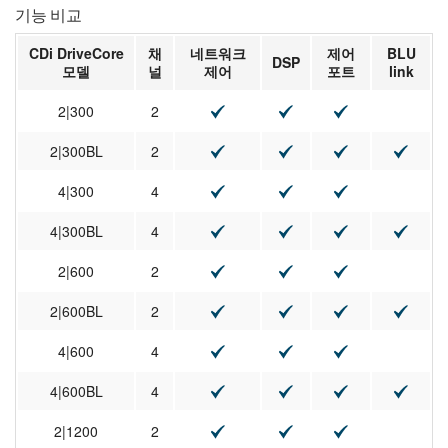
기능 비교
CDi DriveCore
채
네트워크
제어
BLU
DSP
모델
널
제어
포트
link
2|300
2
2|300BL
2
4|300
4
4|300BL
4
2|600
2
2|600BL
2
4|600
4
4|600BL
4
2|1200
2