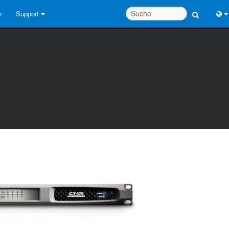
n
Support
Kontaktieren Sie uns
Engl
Hilfecenter rund um die Uhr
中
Berater-Portal
Port
Software
Fran
Downloads
日
Garantie
한
Produktregistrierung
Deu
Service
Systementwurfswerkzeuge
FAQs