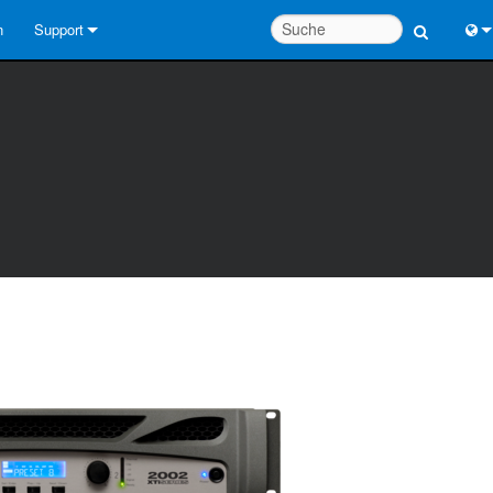
n
Support
Kontaktieren Sie uns
Engl
Hilfecenter rund um die Uhr
中
Berater-Portal
Port
Software
Fran
Downloads
日
Garantie
한
Produktregistrierung
Deu
Service
Systementwurfswerkzeuge
FAQs