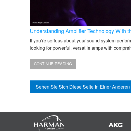
Understanding Amplifier Technology With 
If you’re serious about your sound system performi
looking for powerful, versatile amps with compreh
CONTINUE READING
Sehen Sie Sich Diese Seite In Einer Andere