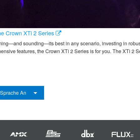
the Crown XTi 2 Series
ng—and sounding—its best in any scenario, investing in robust, re
ensive features, the Crown XTi 2 Series is for you. The XTi 2 S
n Sprache An